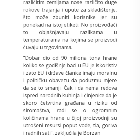
različitim zemljama nose različito duge
rokove trajanja i upute za skladištenje,
što može zbuniti korisnike jer su
ponekad na istoj etiketi. No proizvođači
to objašnjavaju razlikama u
temperaturama na kojima se proizvodi
čuvaju u trgovinama.
"Dobar dio od 90 miliona tona hrane
koliko se godišnje baci u EU je iskoristiv
i zato EU i države članice imaju moralnu
i političku obavezu da poduzmu mjere
da se to smanji. Čak i da nema redova
ispred narodnih kuhinja i činjenice da je
skoro četvrtina građana u riziku od
siromaštva, radi se o ogromnim
količinama hrane u čijoj proizvodnji su
utrošeni resursi poput vode, tla, goriva
i radnih sati", zaključila je Borzan