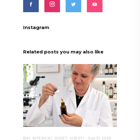
Instagram
Related posts you may also like
BIH
,
INTERVJU
,
SVIJET
,
VIJESTI
July 31, 2026