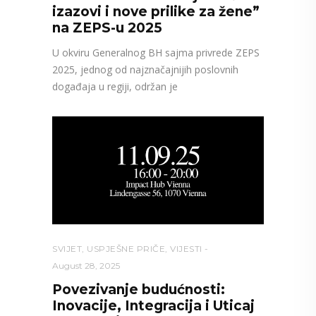
izazovi i nove prilike za žene”
na ZEPS-u 2025
U okviru Generalnog BH sajma privrede ZEPS
2025, jednog od najznačajnijih poslovnih
događaja u regiji, održan je
SVIJET
,
USPJEŠNE PRIČE
,
VIJESTI
August 28, 2025
Povezivanje budućnosti:
Inovacije, Integracija i Uticaj