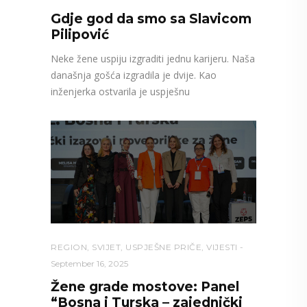
Gdje god da smo sa Slavicom
Pilipović
Neke žene uspiju izgraditi jednu karijeru. Naša
današnja gošća izgradila je dvije. Kao
inženjerka ostvarila je uspješnu
REGION
,
SVIJET
,
USPJEŠNE PRIČE
,
VIJESTI
September 16, 2025
Žene grade mostove: Panel
“Bosna i Turska – zajednički