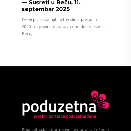
— Susreti u Beču, 11.
septembar 2025
Drugi put u zadnjih pet godina, prvi put u
2020-toj godini te ponovo naredni mjesec u
Beču,
Poduzetna.ba informativni je portal Udruženja