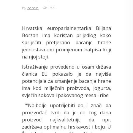
by
admin
355
Hrvatska europarlamentarka Biljana
Borzan ima koristan prijedlog kako
spriječiti pretjerano bacanje hrane
jednostavnom promjenom natpisa koji
na njoj stoji.
Istraživanje provedeno u osam država
članica EU pokazalo je da najviše
potencijala za smanjenje bacanja hrane
ima kod mliječnih proizvoda, jogurta,
svježih sokova i pakovanog mesa i ribe.
"’Najbolje upotrijebiti do…’ znači da
proizvođač tvrdi da je do tog dana
proizvod najkvalitetniji, da npr.
zadržava optimalnu hrskavost i boju. U