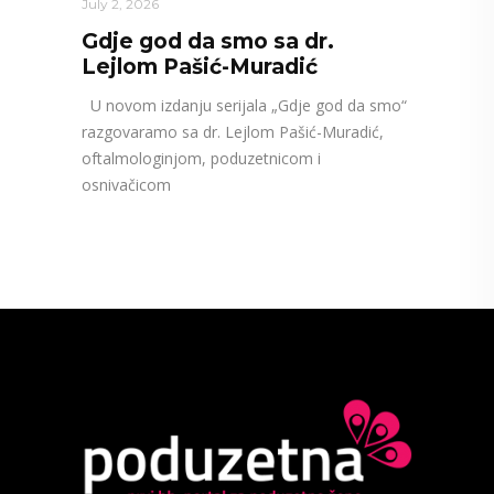
July 2, 2026
Gdje god da smo sa dr.
Lejlom Pašić-Muradić
U novom izdanju serijala „Gdje god da smo“
razgovaramo sa dr. Lejlom Pašić-Muradić,
oftalmologinjom, poduzetnicom i
osnivačicom