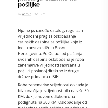
pošiljke
by
admin
397
Njome je, između ostalog, regulisan
vrijednosni prag za oslobađanje
carinskih dažbina za pošiljke koje iz
inostranstva stižu u Bosnu i
Hercegovinu. Po Odluci, od plaćanja
uvoznih dažbina oslobođena je roba
zanemarive vrijednosti sadržana u
pošiljci poslanoj direktno iz druge
države primaocu u BiH.
Roba zanemarive vrijednosti do sada je
bila ona čija je vrijednost bila najviše 50
KM, dok je novom odlukom ona
podignuta na 300 KM. Oslobađanje od
plaćanja uvoznih dažbina ne odobrava