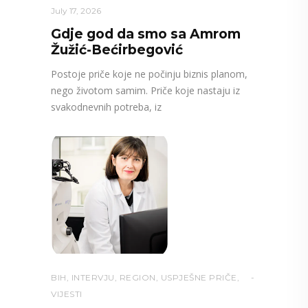
July 17, 2026
Gdje god da smo sa Amrom
Žužić-Bećirbegović
Postoje priče koje ne počinju biznis planom,
nego životom samim. Priče koje nastaju iz
svakodnevnih potreba, iz
BIH
,
INTERVJU
,
REGION
,
USPJEŠNE PRIČE
,
VIJESTI