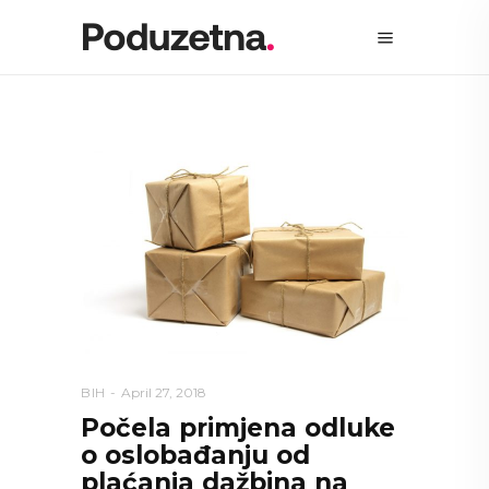
BIH
April 27, 2018
Počela primjena odluke
o oslobađanju od
plaćanja dažbina na