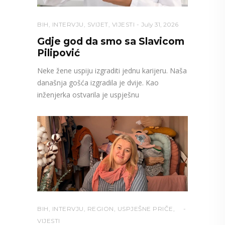
BIH
,
INTERVJU
,
SVIJET
,
VIJESTI
July 31, 2026
Gdje god da smo sa Slavicom
Pilipović
Neke žene uspiju izgraditi jednu karijeru. Naša
današnja gošća izgradila je dvije. Kao
inženjerka ostvarila je uspješnu
BIH
,
INTERVJU
,
REGION
,
USPJEŠNE PRIČE
,
VIJESTI