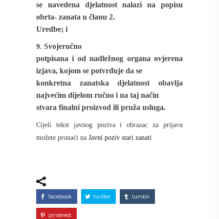
se navedena djelatnost nalazi na popisu
obrta- zanata u članu 2.
Uredbe;
i
Svojeručno
9.
potpisana i od nadležnog organa ovjerena
izjava, kojom se potvrđuje da se
konkretna zanatska djelatnost obavlja
najvećim dijelom ručno i na taj način
stvara finalni proizvod ili pruža usluga
.
Cijeli tekst javnog poziva i obrazac za prijavu
možete pronaći na
Javni poziv stari zanati
facebook
twitter
tumblr
pinterest