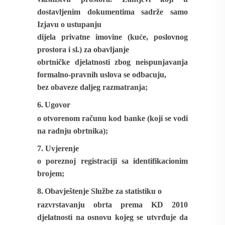
dostavljenim dokumentima sadrže samo
Izjavu o ustupanju
dijela privatne imovine (kuće, poslovnog
prostora i sl.) za obavljanje
obrtničke djelatnosti zbog neispunjavanja
formalno-pravnih uslova se odbacuju,
bez obaveze daljeg razmatranja;
6.
Ugovor
o otvorenom računu kod banke (koji se vodi
na radnju obrtnika);
7.
Uvjerenje
o poreznoj registraciji sa identifikacionim
brojem;
8.
Obavještenje Službe za statistiku
o
razvrstavanju obrta prema KD 2010
djelatnosti
na osnovu
kojeg se utvrđuje
da