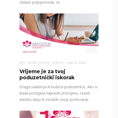
oblasti poljoprivrede, te
BIH
,
JAVNI POZIVI
,
VIJESTI
May 6, 2025
Vrijeme je za tvoj
poduzetnički iskorak
Draga sadašnja ili buduća poduzetnice, Ako si
ikada poželjela napraviti promjenu, razviti
vlastitu ideju ili osnažiti svoje poslovanje