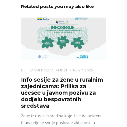
Related posts you may also like
BIH
,
JAVNI POZIVI
,
VIJESTI
June 7, 2025
Info sesije za žene u ruralnim
zajednicama: Prilika za
učešće u javnom pozivu za
dodjelu bespovratnih
sredstava
Žene iz ruralnih sredina koje žele da pokrenu
ili unaprijede svoje poslovne aktivnosti u