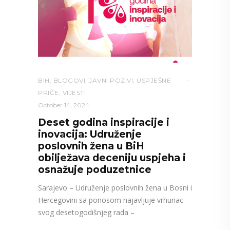
BIH
,
BLOGOVI
,
JAVNI POZIVI
,
USPJEŠNE
PRIČE
,
VIJESTI
October 14, 2024
Deset godina inspiracije i
inovacija: Udruženje
poslovnih žena u BiH
obilježava deceniju uspjeha i
osnažuje poduzetnice
Sarajevo – Udruženje poslovnih žena u Bosni i
Hercegovini sa ponosom najavljuje vrhunac
svog desetogodišnjeg rada –