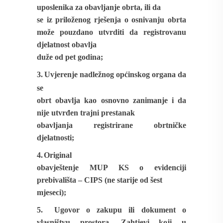
uposlenika za obavljanje obrta, ili da
se iz priloženog rješenja o osnivanju obrta
može pouzdano utvrditi
da registrovanu
djelatnost obavlja
duže od pet godina;
3.
Uvjerenje nadležnog općinskog organa
da
se
obrt obavlja kao osnovno zanimanje
i da
nije utvrđen trajni prestanak
obavljanja registrirane obrtničke
djelatnosti;
4.
Original
obavještenje MUP KS o evidenciji
prebivališta – CIPS (ne starije od šest
mjeseci);
5.
Ugovor o zakupu ili dokument o
vlasništvu prostora.
Zahtjevi koji u