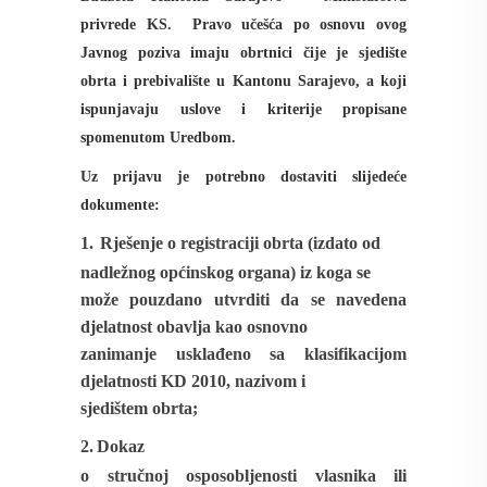
privrede KS. Pravo učešća po osnovu ovog
Javnog poziva imaju obrtnici čije je sjedište
obrta i prebivalište u Kantonu Sarajevo, a koji
ispunjavaju uslove i kriterije propisane
spomenutom Uredbom.
Uz prijavu je potrebno dostaviti slijedeće
dokumente:
1.
Rješenje
o registraciji obrta (izdato od
nadležnog općinskog organa)
iz koga se
može pouzdano utvrditi
da se navedena
djelatnost obavlja kao
osnovno
zanimanje
usklađeno sa klasifikacijom
djelatnosti KD 2010, nazivom i
sjedištem obrta;
2.
Dokaz
o stručnoj osposobljenosti vlasnika ili