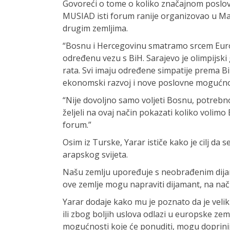
Govoreći o tome o koliko značajnom poslovn
MUSIAD isti forum ranije organizovao u Male
drugim zemljima.
“Bosnu i Hercegovinu smatramo srcem Europe
određenu vezu s BiH. Sarajevo je olimpijski 
rata. Svi imaju određene simpatije prema BiH
ekonomski razvoj i nove poslovne mogućnosti
“Nije dovoljno samo voljeti Bosnu, potrebno
željeli na ovaj način pokazati koliko volimo
forum.”
Osim iz Turske, Yarar ističe kako je cilj da s
arapskog svijeta.
Našu zemlju upoređuje s neobrađenim dijam
ove zemlje mogu napraviti dijamant, na nači
Yarar dodaje kako mu je poznato da je velik
ili zbog boljih uslova odlazi u europske zeml
mogućnosti koje će ponuditi, mogu doprinij