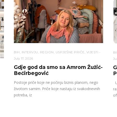
BIH
,
INTERVJU
,
REGION
,
USPJEŠNE PRIČE
,
VIJESTI
BI
July 17, 2026
Ju
Gdje god da smo sa Amrom Žužić-
G
Bećirbegović
P
Postoje priče koje ne počinju biznis planom, nego
U 
životom samim. Priče koje nastaju iz svakodnevnih
ra
potreba, iz
of