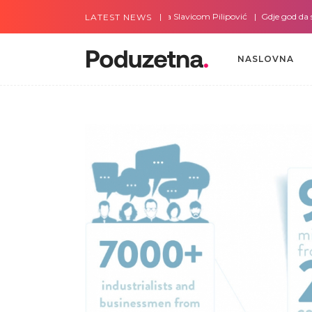
Gdje god da smo sa Slavicom Pilipović
Gdje god da smo s
LATEST NEWS
NASLOVNA
NASLOVNA