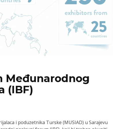
in Međunarodnog
 (IBF)
rijalaca i poduzetnika Turske (MUSIAD) u Sarajevu