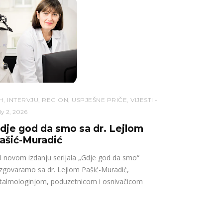
H
,
INTERVJU
,
REGION
,
USPJEŠNE PRIČE
,
VIJESTI
ly 2, 2026
dje god da smo sa dr. Lejlom
ašić-Muradić
novom izdanju serijala „Gdje god da smo“
zgovaramo sa dr. Lejlom Pašić-Muradić,
talmologinjom, poduzetnicom i osnivačicom