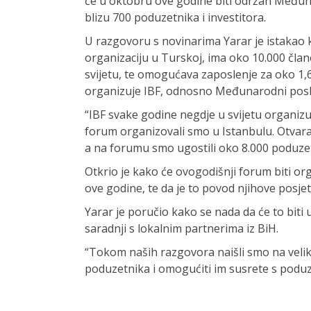
će u oktobru ove godine biti održan Međuna
blizu 700 poduzetnika i investitora.
U razgovoru s novinarima Yarar je istakao
organizaciju u Turskoj, ima oko 10.000 član
svijetu, te omogućava zaposlenje za oko 1,
organizuje IBF, odnosno Međunarodni pos
“IBF svake godine negdje u svijetu organizuj
forum organizovali smo u Istanbulu. Otvara
a na forumu smo ugostili oko 8.000 poduzet
Otkrio je kako će ovogodišnji forum biti or
ove godine, te da je to povod njihove posjet
Yarar je poručio kako se nada da će to biti 
saradnji s lokalnim partnerima iz BiH.
“Tokom naših razgovora naišli smo na velik
poduzetnika i omogućiti im susrete s poduze