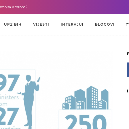
a Amrom Žužić-Bećirbegović
Gdje god da smo sa dr. Lejlom Pašić-Muradić
UPZ BIH
VIJESTI
INTERVJUI
BLOGOVI
UPZ BIH
VIJESTI
INTERVJUI
BLOGOVI