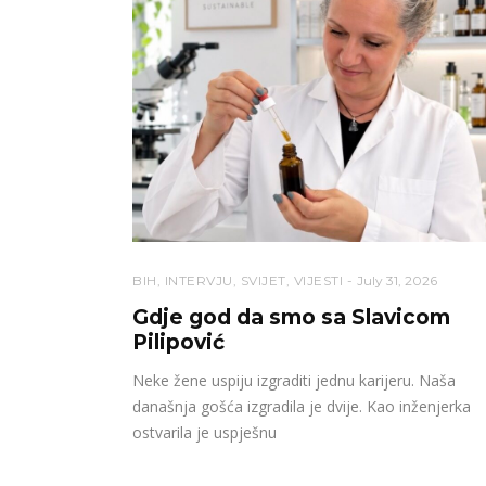
BIH
,
INTERVJU
,
SVIJET
,
VIJESTI
July 31, 2026
Gdje god da smo sa Slavicom
Pilipović
Neke žene uspiju izgraditi jednu karijeru. Naša
današnja gošća izgradila je dvije. Kao inženjerka
ostvarila je uspješnu