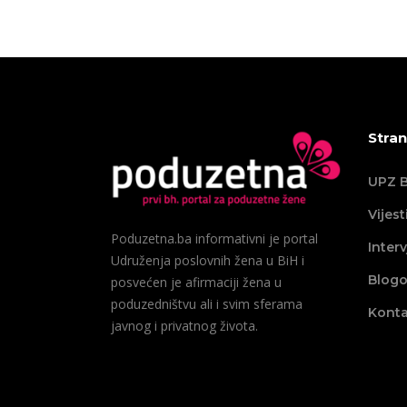
Stran
UPZ B
Vijest
Poduzetna.ba informativni je portal
Interv
Udruženja poslovnih žena u BiH i
Blogo
posvećen je afirmaciji žena u
poduzedništvu ali i svim sferama
Konta
javnog i privatnog života.