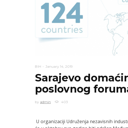
BIH
January 14, 2019
Sarajevo domać
poslovnog foruma
by
admin
403
U organizaciji Udruženja nezavisnih indust