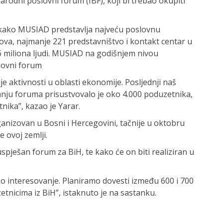
rodni poslovni forum (IBF), koji bi trebao okupiti
 kako MUSIAD predstavlja najveću poslovnu
ova, najmanje 221 predstavništvo i kontakt centar u
6 miliona ljudi. MUSIAD na godišnjem nivou
lovni forum
e aktivnosti u oblasti ekonomije. Posljednji naš
nju foruma prisustvovalo je oko 4.000 poduzetnika,
nika”, kazao je Yarar.
ganizovan u Bosni i Hercegovini, tačnije u oktobru
e ovoj zemlji.
uspješan forum za BiH, te kako će on biti realiziran u
o interesovanje. Planiramo dovesti između 600 i 700
tnicima iz BiH”, istaknuto je na sastanku.