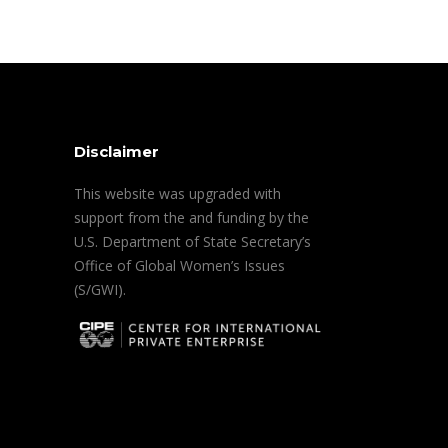
Disclaimer
This website was upgraded with
support from the and funding by the
U.S. Department of State Secretary’s
Office of Global Women’s Issues
(S/GWI).