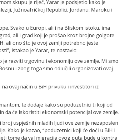
om skupu je riječ, Yarar je podsjetio kako je
ziji, Južnoafričkoj Republici, Jordanu, Maroku i
. Svako u Europi, ali i na Bliskom istoku, ima
grad, ali i grad koji je prošao kroz brojne golgote
, ali ono što je ovoj zemlji potrebno jeste
”, istakao je Yarar, te nastavio:
 je razviti trgovinu i ekonomiju ove zemlje. Mi smo
 Bosnu i zbog toga smo odlučili organizovati ovaj
e na ovaj način u BiH privuku i investitori iz
antom, te dodaje kako su poduzetnici ti koji od
n da će iskoristiti ekonomski potencijal ove zemlje.
i broj uspješnih mladih ljudi ove zemlje nezaposlen
je. Kako je kazao, “poduzetnici koji će doći u BiH i
eti tome da val migracija ovog puta bude u kontra