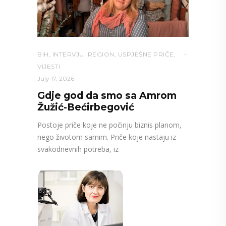
BIH
,
INTERVJU
,
REGION
,
USPJEŠNE PRIČE
,
VIJESTI
July 17, 2026
Gdje god da smo sa Amrom
Žužić-Bećirbegović
Postoje priče koje ne počinju biznis planom,
nego životom samim. Priče koje nastaju iz
svakodnevnih potreba, iz