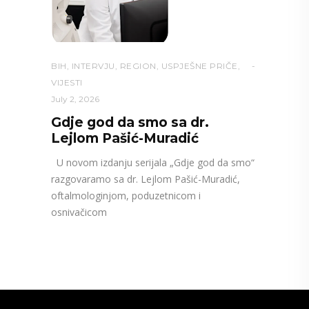
BIH
,
INTERVJU
,
REGION
,
USPJEŠNE PRIČE
,
VIJESTI
July 2, 2026
Gdje god da smo sa dr.
Lejlom Pašić-Muradić
U novom izdanju serijala „Gdje god da smo“
razgovaramo sa dr. Lejlom Pašić-Muradić,
oftalmologinjom, poduzetnicom i
osnivačicom