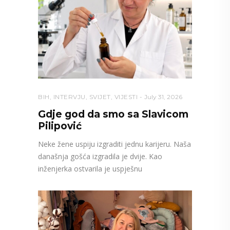
BIH
,
INTERVJU
,
SVIJET
,
VIJESTI
July 31, 2026
Gdje god da smo sa Slavicom
Pilipović
Neke žene uspiju izgraditi jednu karijeru. Naša
današnja gošća izgradila je dvije. Kao
inženjerka ostvarila je uspješnu