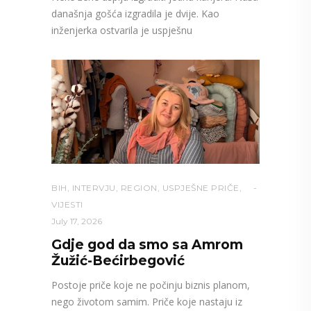
današnja gošća izgradila je dvije. Kao
inženjerka ostvarila je uspješnu
BIH
,
INTERVJU
,
REGION
,
USPJEŠNE PRIČE
,
VIJESTI
July 17, 2026
Gdje god da smo sa Amrom
Žužić-Bećirbegović
Postoje priče koje ne počinju biznis planom,
nego životom samim. Priče koje nastaju iz