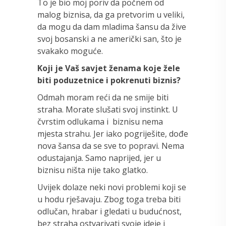
To je bio moj poriv da počnem od
malog biznisa, da ga pretvorim u veliki,
da mogu da dam mladima šansu da žive
svoj bosanski a ne američki san, što je
svakako moguće.
Koji je Vaš savjet ženama koje žele
biti poduzetnice i pokrenuti biznis?
Odmah moram reći da ne smije biti
straha. Morate slušati svoj instinkt. U
čvrstim odlukama i biznisu nema
mjesta strahu. Jer iako pogriješite, dođe
nova šansa da se sve to popravi. Nema
odustajanja. Samo naprijed, jer u
biznisu ništa nije tako glatko.
Uvijek dolaze neki novi problemi koji se
u hodu rješavaju. Zbog toga treba biti
odlučan, hrabar i gledati u budućnost,
bez straha ostvarivati svoje ideje i