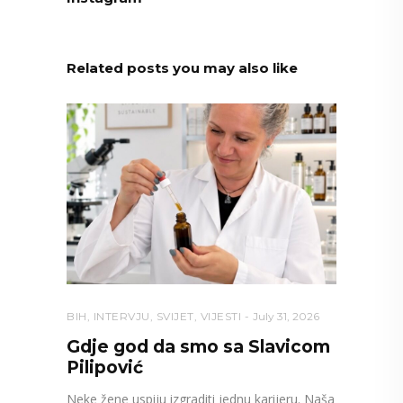
Related posts you may also like
BIH
,
INTERVJU
,
SVIJET
,
VIJESTI
July 31, 2026
Gdje god da smo sa Slavicom
Pilipović
Neke žene uspiju izgraditi jednu karijeru. Naša