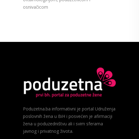
osnivačicom
Poduzetna.ba informativni je portal Udruženja
poslovnih žena u BiH i posvećen je afirmaciji
žena u poduzedništvu ali i svim sferama
javnog i privatnog života.