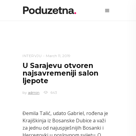
INTERVJU
March 11, 2019
U Sarajevu otvoren
najsavremeniji salon
ljepote
by
admin
643
Đemila Talić, udato Gabriel, rođena je
Krajiškinja iz Bosanske Dubice a važi
za jednu od najuspješnijih Bosanki i
Hercegovki u poslovnom svijetu. O