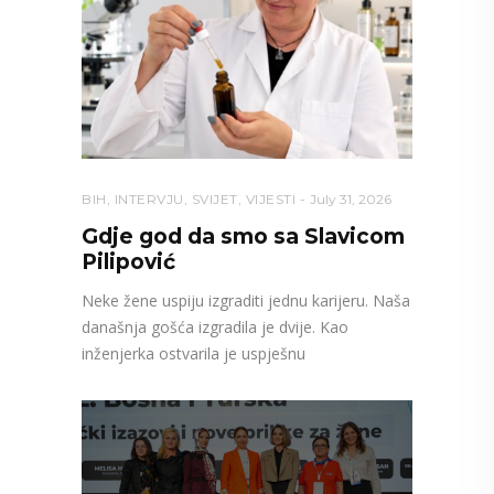
BIH
,
INTERVJU
,
SVIJET
,
VIJESTI
July 31, 2026
Gdje god da smo sa Slavicom
Pilipović
Neke žene uspiju izgraditi jednu karijeru. Naša
današnja gošća izgradila je dvije. Kao
inženjerka ostvarila je uspješnu