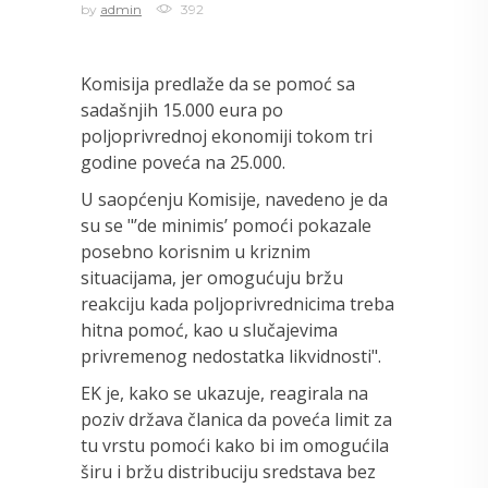
by
admin
392
Komisija predlaže da se pomoć sa
sadašnjih 15.000 eura po
poljoprivrednoj ekonomiji tokom tri
godine poveća na 25.000.
U saopćenju Komisije, navedeno je da
su se "’de minimis’ pomoći pokazale
posebno korisnim u kriznim
situacijama, jer omogućuju bržu
reakciju kada poljoprivrednicima treba
hitna pomoć, kao u slučajevima
privremenog nedostatka likvidnosti".
EK je, kako se ukazuje, reagirala na
poziv država članica da poveća limit za
tu vrstu pomoći kako bi im omogućila
širu i bržu distribuciju sredstava bez