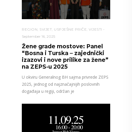
REGION
,
SVIJET
,
USPJEŠNE PRIČE
,
VIJESTI
September 16, 2025
Žene grade mostove: Panel
“Bosna i Turska – zajednički
izazovi i nove prilike za žene”
na ZEPS-u 2025
U okviru Generalnog BH sajma privrede ZEPS
2025, jednog od najznačajnijih poslovnih
događaja u regiji, održan je