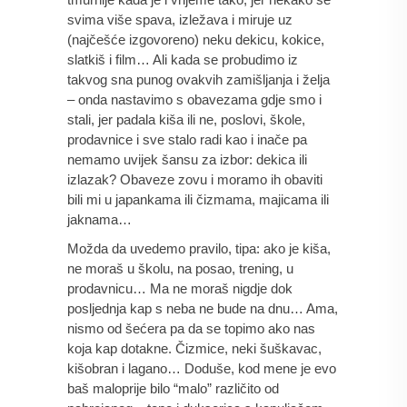
svima više spava, izležava i miruje uz 
(najčešće izgovoreno) neku dekicu, kokice, 
slatkiš i film… Ali kada se probudimo iz 
takvog sna punog ovakvih zamišljanja i želja 
– onda nastavimo s obavezama gdje smo i 
stali, jer padala kiša ili ne, poslovi, škole, 
prodavnice i sve stalo radi kao i inače pa 
nemamo uvijek šansu za izbor: dekica ili 
izlazak? Obaveze zovu i moramo ih obaviti 
bili mi u japankama ili čizmama, majicama ili 
jaknama…
Možda da uvedemo pravilo, tipa: ako je kiša, 
ne moraš u školu, na posao, trening, u 
prodavnicu… Ma ne moraš nigdje dok 
posljednja kap s neba ne bude na dnu… Ama, 
nismo od šećera pa da se topimo ako nas 
koja kap dotakne. Čizmice, neki šuškavac, 
kišobran i lagano… Doduše, kod mene je evo 
baš maloprije bilo “malo” različito od 