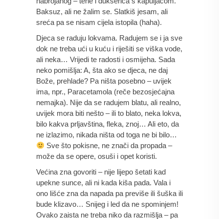
nabrojanog – tene i dukserica s kapuljačom. 
Baksuz, ali ne žalim se. Slatkiš jesam, ali 
sreća pa se nisam cijela istopila (haha).
Djeca se raduju lokvama. Radujem se i ja sve 
dok ne treba ući u kuću i riješiti se viška vode, 
ali neka… Vrijedi te radosti i osmijeha. Sada 
neko pomišlja: A, šta ako se djeca, ne daj 
Bože, prehlade? Pa ništa posebno – uvijek 
ima, npr., Paracetamola (reče bezosjećajna 
nemajka). Nije da se radujem blatu, ali realno, 
uvijek mora biti nešto – ili to blato, neka lokva, 
bilo kakva prljavština, fleka, znoj… Ali eto, da 
ne izlazimo, nikada ništa od toga ne bi bilo… 
 Sve što pokisne, ne znači da propada – 
može da se opere, osuši i opet koristi.
Većina zna govoriti – nije lijepo šetati kad 
upekne sunce, ali ni kada kiša pada. Vala i 
ono lišće zna da napada pa previše ili šuška ili 
bude klizavo… Snijeg i led da ne spominjem! 
Ovako zaista ne treba niko da razmišlja – pa 