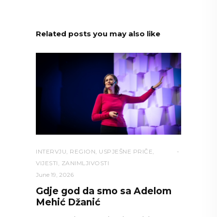
Related posts you may also like
INTERVJU
,
REGION
,
USPJEŠNE PRIČE
,
VIJESTI
,
ZANIMLJIVOSTI
June 19, 2026
Gdje god da smo sa Adelom
Mehić Džanić