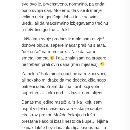
sve ovo je, prvenstveno, normalno, pa onda i 
puno svojih čari. Možemo da više ili manje 
volimo neko godišnje doba i to je sasvim 
uredu, ali da maksimalno izbjegavamo trećinu 
ili četvrtinu godine… Jok!
I kiša ima svoje prednosti: malo nam osvježi 
đonove obuće, sapere makar prašinu s auta, 
“dekoriše” nam prozore… Nije da samo 
smeta i ometa 
 I da, znala sam da prozore 
ne trebam prati ovih dana (ma i mjeseci). 
Za nekih 15ak minuta opet moram izaći vani, 
ali nekako mi draže da me dočeka kiša nego 
pakleni udar. Znam da ima i onih koji vole 
suprotno, ali kako god – izlazak nam slijedi.
Danas me jedino rastužila “slika” koju sam 
usput vidjela u više navrata – starije osobe 
vire kroz prozor. Možda čekaju da kiša 
prestane kako bi izašli nešto da kupe… Njima 
je ipak lakše bez dodataka tipa kišobrana i to 