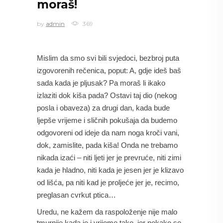
moraš!
by
admin
369
Mislim da smo svi bili svjedoci, bezbroj puta 
izgovorenih rečenica, poput: A, gdje ideš baš 
sada kada je pljusak? Pa moraš li ikako 
izlaziti dok kiša pada? Ostavi taj dio (nekog 
posla i obaveza) za drugi dan, kada bude 
ljepše vrijeme i sličnih pokušaja da budemo 
odgovoreni od ideje da nam noga kroči vani, 
dok, zamislite, pada kiša! Onda ne trebamo 
nikada izaći – niti ljeti jer je prevruće, niti zimi 
kada je hladno, niti kada je jesen jer je klizavo 
od lišća, pa niti kad je proljeće jer je, recimo, 
preglasan cvrkut ptica…
Uredu, ne kažem da raspoloženje nije malo 
tmurnije kada je i vrijeme tako, jer nekako se 