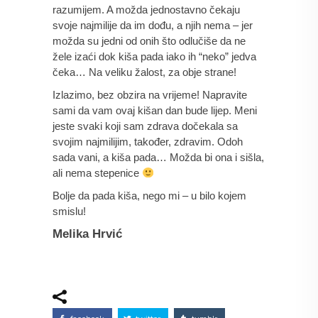
razumijem. A možda jednostavno čekaju 
svoje najmilije da im dođu, a njih nema – jer 
možda su jedni od onih što odlučiše da ne 
žele izaći dok kiša pada iako ih “neko” jedva 
čeka… Na veliku žalost, za obje strane!
Izlazimo, bez obzira na vrijeme! Napravite 
sami da vam ovaj kišan dan bude lijep. Meni 
jeste svaki koji sam zdrava dočekala sa 
svojim najmilijim, također, zdravim. Odoh 
sada vani, a kiša pada… Možda bi ona i sišla, 
ali nema stepenice 
Bolje da pada kiša, nego mi – u bilo kojem 
smislu!
Melika Hrvić