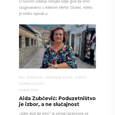
U novom izdanju serijala Gdje god da smo
razgovaramo s Adelom Mehić Džanić. Adelu
je teško opisati u
BIH
,
INTERVJU
,
USPJEŠNE PRIČE
,
VIJESTI
,
ZANIMLJIVOSTI
June 5, 2026
Aida Zubčević: Poduzetništvo
je izbor, a ne slučajnost
„Gdje god da smo” je serijal razgovora sa