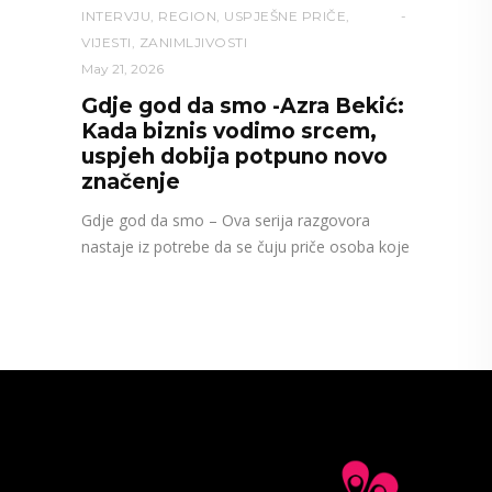
INTERVJU
,
REGION
,
USPJEŠNE PRIČE
,
VIJESTI
,
ZANIMLJIVOSTI
May 21, 2026
Gdje god da smo -Azra Bekić:
Kada biznis vodimo srcem,
uspjeh dobija potpuno novo
značenje
Gdje god da smo – Ova serija razgovora
nastaje iz potrebe da se čuju priče osoba koje