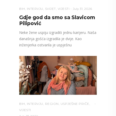
BIH
,
INTERVJU
,
SVIJET
,
VIJESTI
July 31, 2026
Gdje god da smo sa Slavicom
Pilipović
Neke žene uspiju izgraditi jednu karijeru. Naša
današnja gošća izgradila je dvije. Kao
inženjerka ostvarila je uspješnu
BIH
,
INTERVJU
,
REGION
,
USPJEŠNE PRIČE
,
VIJESTI