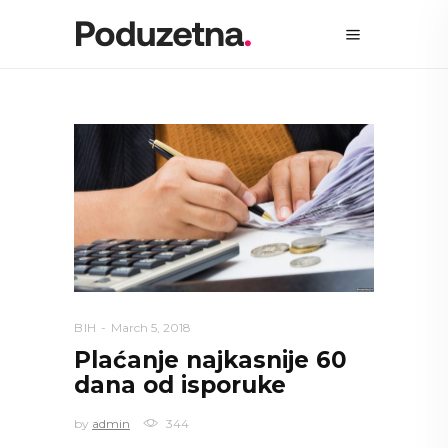
BIH
March 5, 2018
Plaćanje najkasnije 60
dana od isporuke
by
admin
344