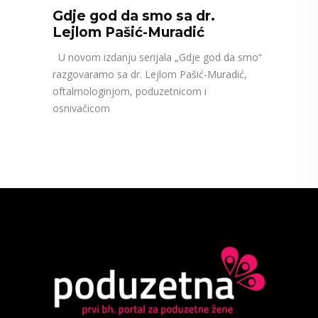
Gdje god da smo sa dr.
Lejlom Pašić-Muradić
U novom izdanju serijala „Gdje god da smo“
razgovaramo sa dr. Lejlom Pašić-Muradić,
oftalmologinjom, poduzetnicom i
osnivačicom