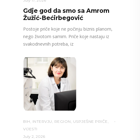
July 17, 2026
Gdje god da smo sa Amrom
Žužić-Bećirbegović
Postoje priče koje ne počinju biznis planom,
nego životom samim. Priče koje nastaju iz
svakodnevnih potreba, iz
BIH
,
INTERVJU
,
REGION
,
USPJEŠNE PRIČE
,
VIJESTI
July 2, 2026