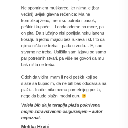
Ne spominjem muškarce, jer njima je (bar 
većini) uvijek glavna rečenica: Ma ne 
komplikuj ženo, meni su potrebni pasoš, 
peškir i kupaće… I onda odemo na more, pa 
on pita: Da slučajno nisi ponijela neku lanenu 
košulju ili jednu majicu bez rukava i sl. I to da 
njima ništa ne treba – pada u vodu… E, sad 
stvarno ne treba. Uslišila sam izjavu od samo 
par potrebnih stvari, pa više ne govori da mu 
baš ništa ne treba.
Odoh da vidim imam li neki peškir koji se 
slaže sa kupaćim, da ne bih baš odudarala na 
plaži… Inače, niko nema pametnijeg posla, 
nego da bude plažni modni guru 
Volela bih da je terapija plaža pokrivena 
mojim zdravstvenim osiguranjem – autor 
nepoznat.
Melika Hrvić