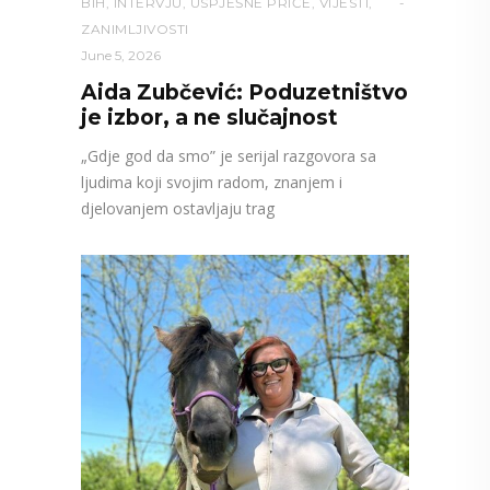
BIH
,
INTERVJU
,
USPJEŠNE PRIČE
,
VIJESTI
,
ZANIMLJIVOSTI
June 5, 2026
Aida Zubčević: Poduzetništvo
je izbor, a ne slučajnost
„Gdje god da smo” je serijal razgovora sa
ljudima koji svojim radom, znanjem i
djelovanjem ostavljaju trag