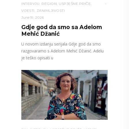
INTERVJU
,
REGION
,
USPJEŠNE PRIČE
,
VIJESTI
,
ZANIMLJIVOSTI
June 19, 2026
Gdje god da smo sa Adelom
Mehić Džanić
U novom izdanju serijala Gdje god da smo
razgovaramo s Adelom Mehić Džanić. Adelu
je teško opisati u