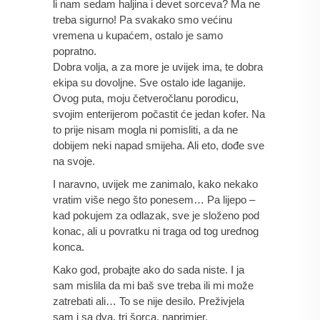
li nam sedam haljina i devet sorceva? Ma ne 
treba sigurno! Pa svakako smo većinu 
vremena u kupaćem, ostalo je samo 
popratno. 
Dobra volja, a za more je uvijek ima, te dobra 
ekipa su dovoljne. Sve ostalo ide laganije. 
Ovog puta, moju četveročlanu porodicu, 
svojim enterijerom počastit će jedan kofer. Na 
to prije nisam mogla ni pomisliti, a da ne 
dobijem neki napad smijeha. Ali eto, dođe sve 
na svoje.
I naravno, uvijek me zanimalo, kako nekako 
vratim više nego što ponesem… Pa lijepo – 
kad pokujem za odlazak, sve je složeno pod 
konac, ali u povratku ni traga od tog urednog 
konca. 
Kako god, probajte ako do sada niste. I ja 
sam mislila da mi baš sve treba ili mi može 
zatrebati ali… To se nije desilo. Preživjela 
sam i sa dva, tri šorca, naprimjer.