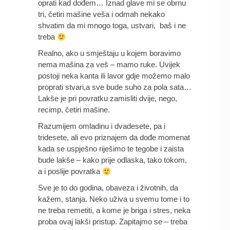
oprati kad dođem… Iznad glave mi se obrnu 
tri, četiri mašine veša i odmah nekako 
shvatim da mi mnogo toga, ustvari,  baš i ne 
treba 
Realno, ako u smještaju u kojem boravimo 
nema mašina za veš – mamo ruke. Uvijek 
postoji neka kanta ili lavor gdje možemo malo 
proprati stvari,a sve bude suho za pola sata… 
Lakše je pri povratku zamisliti dvije, nego, 
recimp, četiri mašine.
Razumijem omladinu i dvadesete, pa i 
tridesete, ali evo priznajem da dođe momenat 
kada se uspješno riješimo te tegobe i zaista 
bude lakše – kako prije odlaska, tako tokom, 
a i poslije povratka 
Sve je to do godina, obaveza i životnih, da 
kažem, stanja. Neko uživa u svemu tome i to 
ne treba remetiti, a kome je briga i stres, neka 
proba ovaj lakši pristup. Zapitajmo se – treba 