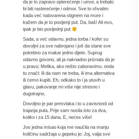
da je to zapravo opterećenje i umor, a trebalo 
bi biti rasterećenje i odmor. Sve to shvatim 
kada već natovarena stignem na more i 
kažem da je to posljenji put. Da, baš! Ali evo, 
ipak je bio posljednji put 
Sada, a već odavno, jedna torba / kofer su 
dovoljni za sve nabrojano i još da stane sve 
potrebno za makar jedno dijete. Suprug 
odavno govorio, ali ja naknadno priznala da je 
u pravu: Melika, ako nešto zaboravimo, onda 
to znači: Ili da nam ne treba, ili ima alternativa 
ili ćemo kupiti. Eh, odkako to i ja utuvih u 
glavu, pakovanje mi više nije stresno i 
dugotrajno.
Dovoljno je par presvlaka i to u zavisnosti od 
trajanja puta. Prije sam nosila isto za dva, 
koliko i za 15 dana. E, nećes više!
Jos jedna misao koja me naučila na manju 
količinu sadržaja u gepeku je: Joj, valja sve 