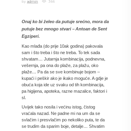
by
admin
366
Onaj ko bi želeo da putuje srećno, mora da 
putuje bez mnogo stvari – Antoan de Sent 
Egziperi.
Kao mlađa (do prije 10ak godina) pakovala 
sam i što treba i što ne treba. To tek sada 
shvatam… Jutarnja kombinacija, podnevna, 
vešernja, pa ona do plaže, za plažu, oko 
plaže… Pa da se sve kombinuje bojom – 
kupaći i peškir ako je ikako moguće. A gdje je 
obuća koja ide uz svaku od tih kombinacija, 
pa higijena, apoteka, razne mazalice, faktori i 
sl.
Uvijek tako nosila i većinu istog, čistog 
vraćala nazad. Ne padne mi na um da se 
svlačim i presvlačim po nekoliko puta, te da 
se trudim da sparim boje, detalje… Shvatim 