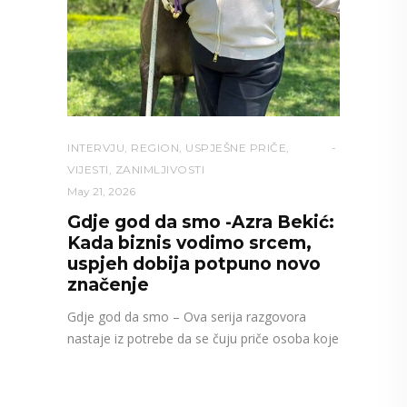
INTERVJU
,
REGION
,
USPJEŠNE PRIČE
,
VIJESTI
,
ZANIMLJIVOSTI
May 21, 2026
Gdje god da smo -Azra Bekić:
Kada biznis vodimo srcem,
uspjeh dobija potpuno novo
značenje
Gdje god da smo – Ova serija razgovora
nastaje iz potrebe da se čuju priče osoba koje