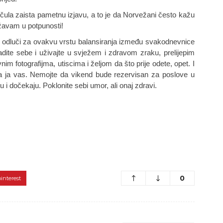
la zaista pametnu izjavu, a to je da Norvežani često kažu 
avam u potpunosti! 
e odluči za ovakvu vrstu balansiranja između svakodnevnice 
dite sebe i uživajte u svježem i zdravom zraku, prelijepim 
im fotografijma, utiscima i željom da što prije odete, opet. I 
a ja vas. Nemojte da vikend bude rezervisan za poslove u 
ju i dočekaju. Poklonite sebi umor, ali onaj zdravi.
0
pinterest