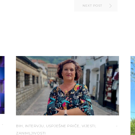
NEXT POST
BIH
,
INTERVJU
,
USPJEŠNE PRIČE
,
VIJESTI
,
ZANIMLJIVOSTI