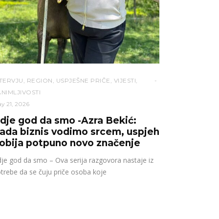
NTERVJU
,
REGION
,
USPJEŠNE PRIČE
,
VIJESTI
,
NIMLJIVOSTI
y 21, 2026
dje god da smo -Azra Bekić:
ada biznis vodimo srcem, uspjeh
obija potpuno novo značenje
je god da smo – Ova serija razgovora nastaje iz
trebe da se čuju priče osoba koje