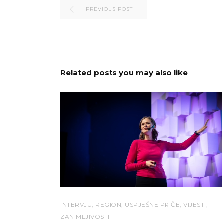
PREVIOUS POST
Related posts you may also like
INTERVJU
,
REGION
,
USPJEŠNE PRIČE
,
VIJESTI
,
ZANIMLJIVOSTI