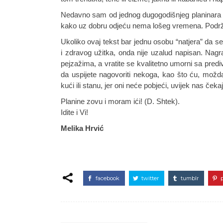
Nedavno sam od jednog dugogodišnjeg planinara ču
kako uz dobru odjeću nema lošeg vremena. Podrž
Ukoliko ovaj tekst bar jednu osobu “natjera” da s
i zdravog užitka, onda nije uzalud napisan. Nagra
pejzažima, a vratite se kvalitetno umorni sa predivn
da uspijete nagovoriti nekoga, kao što ću, možd
kući ili stanu, jer oni neće pobjeći, uvijek nas čeka
Planine zovu i moram ići! (D. Shtek).
Idite i Vi!
Melika Hrvić
facebook
twitter
tumblr