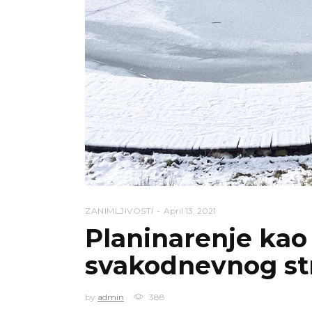
ZANIMLJIVOSTI
April 13, 2021
Planinarenje kao 
svakodnevnog st
by
admin
388