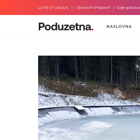
Gdje god da smo sa Slavicom Pilipović
Gdje god da smo sa 
LATEST NEWS
NASLOVNA
NASLOVNA