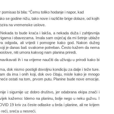
 pomisao bi bila: “Čemu toliko hodanje i napor, kad 
 se godine nižu, tako nove i različite brige dolaze, od kojih 
 obzira na vremenske uslove.
Nekada to bude kraća i lakša, a nekada duža i zahtjevnija 
rigama i obavezama. Imala sam osjećaj da mi šetnje ublaže 
a odgoda, ali vrijedi i pomogne kako god. Nakon dužeg 
an koji je danas baš svakome potreban. Često kažem da nema 
oslove, niti umora kakvog nam planina priredi.
 navikavati ih i na vrijeme naučiti da uživaju u prirodi kako bi 
, dok nismo postigli dovoljnu kondiciju za dalje i teže ture. 
m da ima i onih koji, dok ovo čitaju, misle kako je mnogo 
a neće ostati na tom, prvom putu. Planine bude nove emocije. 
je i sigurnije uz dobro društvo, jer odabrana ekipa znači i 
uvijek kažemo: Idemo na planinu, bolje nego u neku gužvu. I 
OVID 19 kriv za česte odlaske u brda i planine, ali ne krijem 
reći, sreća u nesreći.