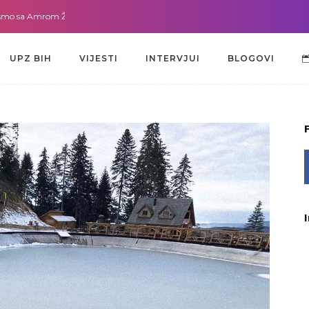
Amrom Žužić-Bećirbegović
Gdje god da smo sa dr. Lejlom Pašić-Muradić
UPZ BIH
VIJESTI
INTERVJUI
BLOGOVI
UPZ BIH
VIJESTI
INTERVJUI
BLOGOVI