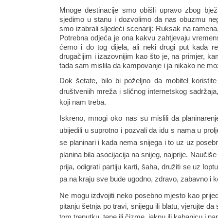
Mnoge destinacije smo obišli upravo zbog bježan
sjedimo u stanu i dozvolimo da nas obuzmu negat
smo izabrali sljedeći scenarij: Ruksak na ramena, 
Potrebna odjeća je ona kakvu zahtjevaju vremenski
ćemo i do tog dijela, ali neki drugi put kada rek
drugačijim i izazovnijim kao što je, na primjer, 
tada sam mislila da kampovanje i ja nikako ne može
Dok šetate, bilo bi poželjno da mobitel koristit
društveniih mreža i sličnog internetskog sadržaja,
koji nam treba.
Iskreno, mnogi oko nas su mislili da planinare
ubijedili u suprotno i pozvali da idu s nama u prolje
se planinari i kada nema snijega i to uz uz posebne 
planina bila asocijacija na snijeg, najprije. Naučiše 
prija, odigrati partiju karti, šaha, družiti se uz lop
pa na kraju sve bude ugodno, zdravo, zabavno i kor
Ne mogu izdvojiti neko posebno mjesto kao prijedl
pitanju šetnja po travi, snijegu ili blatu, vjerujt
tom trenutku, tene ili čizme, jaknu ili kabanicu i nap