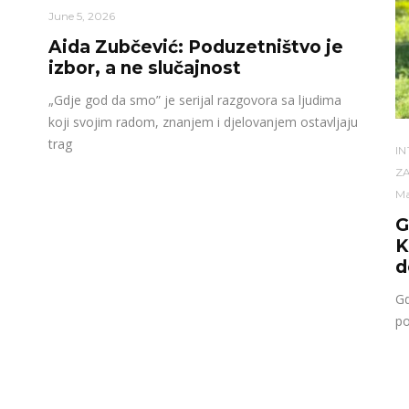
June 5, 2026
Aida Zubčević: Poduzetništvo je
izbor, a ne slučajnost
„Gdje god da smo” je serijal razgovora sa ljudima
koji svojim radom, znanjem i djelovanjem ostavljaju
trag
I
ZA
Ma
G
K
d
Gd
po