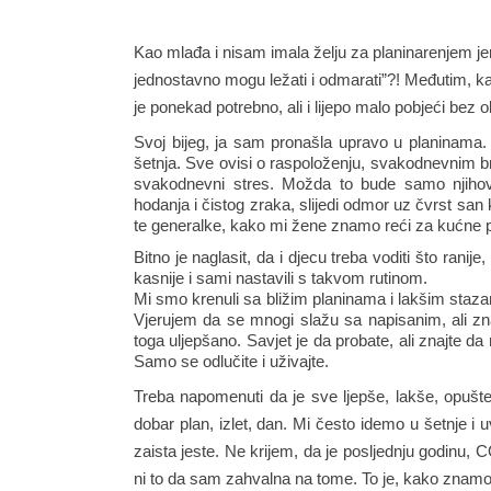
Kao mlađa i nisam imala želju za planinarenjem jer
jednostavno mogu ležati i odmarati”?! Međutim, kako
je ponekad potrebno, ali i lijepo malo pobjeći bez
Svoj bijeg, ja sam pronašla upravo u planinama. 
šetnja. Sve ovisi o raspoloženju, svakodnevnim b
svakodnevni stres. Možda to bude samo njihov
hodanja i čistog zraka, slijedi odmor uz čvrst s
te generalke, kako mi žene znamo reći za kućne p
Bitno je naglasit, da i djecu treba voditi što ranije,
kasnije i sami nastavili s takvom rutinom. 
Mi smo krenuli sa bližim planinama i lakšim stazama
Vjerujem da se mnogi slažu sa napisanim, ali zna
toga uljepšano. Savjet je da probate, ali znajte d
Samo se odlučite i uživajte.
Treba napomenuti da je sve ljepše, lakše, opušteni
dobar plan, izlet, dan. Mi često idemo u šetnje i 
zaista jeste. Ne krijem, da je posljednju godinu, C
ni to da sam zahvalna na tome. To je, kako znamo 