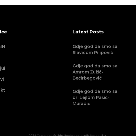
ice
Latest Posts
IH
Gdje god da smo sa
Slavicom Pilipović
i
Gdje god da smo sa
jui
Amrom Žužić-
Bećirbegović
vi
kt
Gdje god da smo sa
dr. Lejlom Pašić-
Muradić
2024 Copyright @ Udruženje poslovnih žena u BiH.