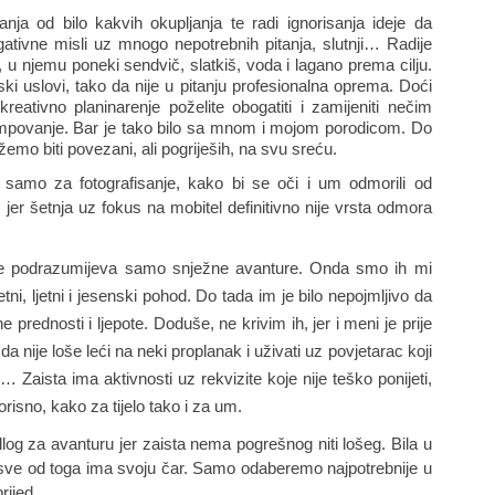
ja od bilo kakvih okupljanja te radi ignorisanja ideje da 
ivne misli uz mnogo nepotrebnih pitanja, slutnji… Radije 
u njemu poneki sendvič, slatkiš, voda i lagano prema cilju. 
 uslovi, tako da nije u pitanju profesionalna oprema. Doći 
reativno planinarenje poželite obogatiti i zamijeniti nečim 
kampovanje. Bar je tako bilo sa mnom i mojom porodicom. Do 
mo biti povezani, ali pogriješih, na svu sreću.
e samo za fotografisanje, kako bi se oči i um odmorili od 
 jer šetnja uz fokus na mobitel definitivno nije vrsta odmora 
nje podrazumijeva samo snježne avanture. Onda smo ih mi 
tni, ljetni i jesenski pohod. Do tada im je bilo nepojmljivo da 
prednosti i ljepote. Doduše, ne krivim ih, jer i meni je prije 
da nije loše leći na neki proplanak i uživati uz povjetarac koji 
tu… Zaista ima aktivnosti uz rekvizite koje nije teško ponijeti, 
isno, kako za tijelo tako i za um. 
og za avanturu jer zaista nema pogrešnog niti lošeg. Bila u 
e da sve od toga ima svoju čar. Samo odaberemo najpotrebnije u 
rijed. 