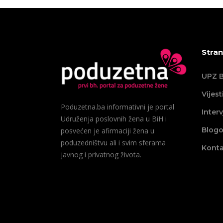
Stran
UPZ B
Vijest
Poduzetna.ba informativni je portal
Interv
Udruženja poslovnih žena u BiH i
Blogo
posvećen je afirmaciji žena u
poduzedništvu ali i svim sferama
Konta
javnog i privatnog života.