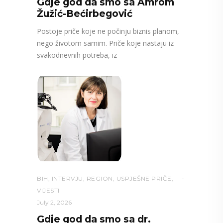
Gdje god da smo sa Amrom
Žužić-Bećirbegović
Postoje priče koje ne počinju biznis planom,
nego životom samim. Priče koje nastaju iz
svakodnevnih potreba, iz
BIH
,
INTERVJU
,
REGION
,
USPJEŠNE PRIČE
,
VIJESTI
July 2, 2026
Gdje god da smo sa dr.