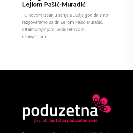
Lejlom Pašić-Muradić
U novom izdanju serijala „Gdje god da smo“
razgovaramo sa dr. Lejlom Pašić-Muradić,
oftalmologinjom, poduzetnicom i
osnivačicom