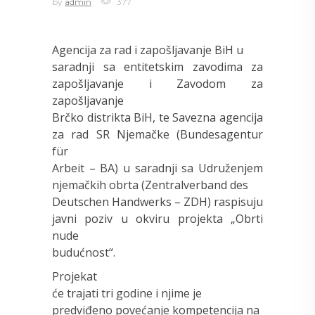
by
admin
377
Agencija za rad i zapošljavanje BiH u
saradnji sa entitetskim zavodima za
zapošljavanje i Zavodom za
zapošljavanje
Brčko distrikta BiH, te Savezna agencija
za rad SR Njemačke (Bundesagentur
für
Arbeit – BA) u saradnji sa Udruženjem
njemačkih obrta (Zentralverband des
Deutschen Handwerks – ZDH) raspisuju
javni poziv u okviru projekta „Obrti
nude
budućnost“.
Projekat
će trajati tri godine i njime je
predviđeno povećanje kompetencija na