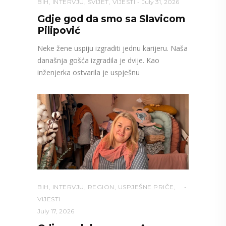
BIH
,
INTERVJU
,
SVIJET
,
VIJESTI
July 31, 2026
Gdje god da smo sa Slavicom
Pilipović
Neke žene uspiju izgraditi jednu karijeru. Naša
današnja gošća izgradila je dvije. Kao
inženjerka ostvarila je uspješnu
BIH
,
INTERVJU
,
REGION
,
USPJEŠNE PRIČE
,
VIJESTI
July 17, 2026