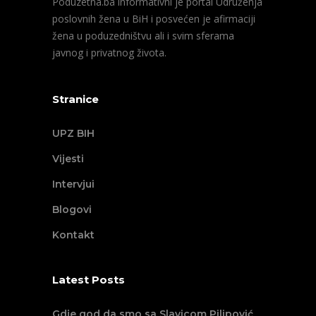
Poduzetna.ba informativni je portal Udruženja
poslovnih žena u BiH i posvećen je afirmaciji
žena u poduzedništvu ali i svim sferama
javnog i privatnog života.
Stranice
UPZ BIH
Vijesti
Intervjui
Blogovi
Kontakt
Latest Posts
Gdje god da smo sa Slavicom Pilipović