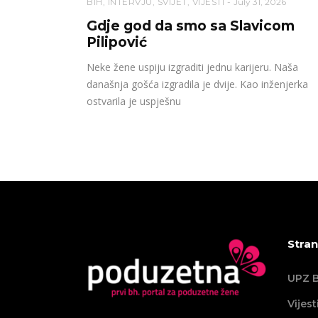
BIH
,
INTERVJU
,
SVIJET
,
VIJESTI
July 31, 2026
Gdje god da smo sa Slavicom
Pilipović
Neke žene uspiju izgraditi jednu karijeru. Naša
današnja gošća izgradila je dvije. Kao inženjerka
ostvarila je uspješnu
Stran
UPZ B
Vijest