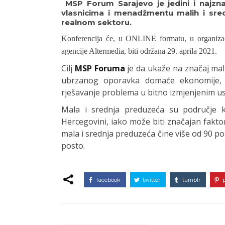
MSP Forum Sarajevo je jedini i najzna
vlasnicima i menadžmentu malih i sred
realnom sektoru.
Konferencija će, u ONLINE formatu, u organizac
agencije Altermedia, biti održana 29. aprila 2021.
Cilj
MSP Foruma
je da ukaže na značaj mal
ubrzanog oporavka domaće ekonomije,
rješavanje problema u bitno izmjenjenim u
Mala i srednja preduzeća su područje 
Hercegovini, iako može biti značajan fak
mala i srednja preduzeća čine više od 90 p
posto.
facebook
twitter
tumblr