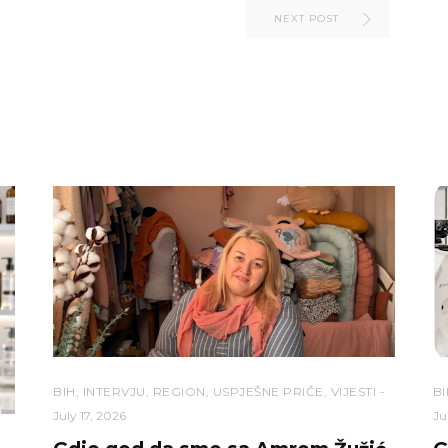
NEXT POST
BIH
,
INTERVJU
,
REGION
,
USPJEŠNE PRIČE
,
VIJESTI
BI
July 17, 2026
Ju