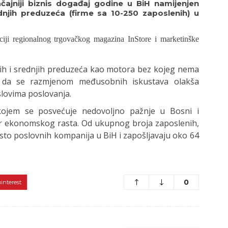
čajniji biznis događaj godine u BiH namijenjen
njih preduzeća (firme sa 10-250 zaposlenih) u
iji regionalnog trgovačkog magazina InStore i marketinške
ih i srednjih preduzeća kao motora bez kojeg nema
 da se razmjenom međusobnih iskustava olakša
slovima poslovanja.
kojem se posvećuje nedovoljno pažnje u Bosni i
tor ekonomskog rasta. Od ukupnog broja zaposlenih,
osto poslovnih kompanija u BiH i zapošljavaju oko 64
0
pinterest