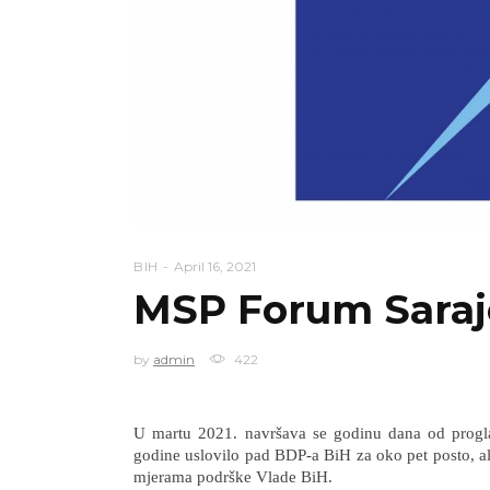
BIH
April 16, 2021
MSP Forum Saraj
by
admin
422
U martu 2021. navršava se godinu dana od progla
godine uslovilo pad BDP-a BiH za oko pet posto, al
mjerama podrške Vlade BiH.