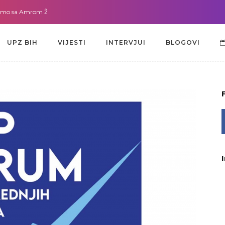
sa Amrom Žužić-Bećirbegović
Gdje god da smo sa dr. Lejlom Pašić-Muradić
UPZ BIH
VIJESTI
INTERVJUI
BLOGOVI
UPZ BIH
VIJESTI
INTERVJUI
BLOGOVI