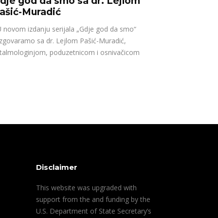
dje god da smo sa dr. Lejlom
ašić-Muradić
novom izdanju serijala „Gdje god da smo“
zgovaramo sa dr. Lejlom Pašić-Muradić,
talmologinjom, poduzetnicom i osnivačicom
Disclaimer
This website was upgraded with
support from the and funding by the
U.S. Department of State Secretary’s