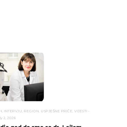
H
,
INTERVJU
,
REGION
,
USPJEŠNE PRIČE
,
VIJESTI
ly 2, 2026