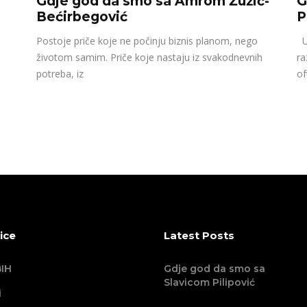
Gdje god da smo sa Amrom Žužić-
G
Bećirbegović
P
Postoje priče koje ne počinju biznis planom, nego
U 
životom samim. Priče koje nastaju iz svakodnevnih
ra
potreba, iz
of
ice
Latest Posts
IH
Gdje god da smo sa
Slavicom Pilipović
i