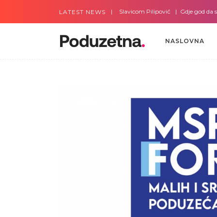
Gdje god da smo sa Slavicom Pilipović
Gdje god da smo 
LATEST NEWS
NASLOVNA
NASLOVNA