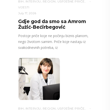
BIH
,
INTERVJU
,
REGION
,
USPJEŠNE PRIČE
,
VIJESTI
July 17, 2026
Gdje god da smo sa Amrom
Žužić-Bećirbegović
Postoje priče koje ne počinju biznis planom,
nego životom samim. Priče koje nastaju iz
svakodnevnih potreba, iz
BIH
,
INTERVJU
,
REGION
,
USPJEŠNE PRIČE
,