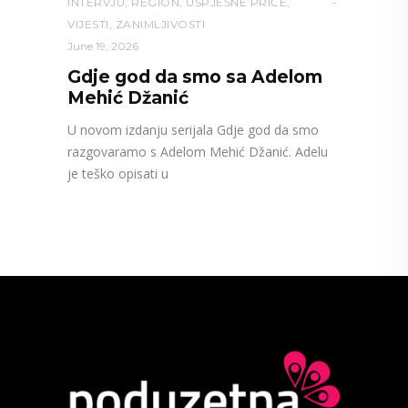
INTERVJU
,
REGION
,
USPJEŠNE PRIČE
,
VIJESTI
,
ZANIMLJIVOSTI
June 19, 2026
Gdje god da smo sa Adelom
Mehić Džanić
U novom izdanju serijala Gdje god da smo
razgovaramo s Adelom Mehić Džanić. Adelu
je teško opisati u