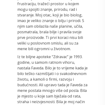
frustraciju, tražeći prostor u kojem
mogu spojiti znanje, prirodu, rad i
stvaranje. Moj otac, koji je bio biolog,
imao je veliko znanje o bilju i prirodi. S
njim sam obilazila naše planine, učila,
posmatrala, brala bilje i pravila svoje
prve proizvode. Ti prvi koraci nisu bili
veliki u poslovnom smislu, ali su za
mene bili ogromni u životnom.
Iz te biljne apoteke “Zdravac” je 1993.
godine, u samom ratnom vihoru,
nastala Faveda. Bilo je to vrijeme kada je
bilo teško razmišljati i o svakodnevnom
životu, a kamoli o firmi, razvoju i
budućnosti. Ali upravo tada je Faveda za
mene postala mnogo više od posla. Bila
je mjesto u koje sam bježala od rata,
straha i neizvjesnosti. Bila je moj način