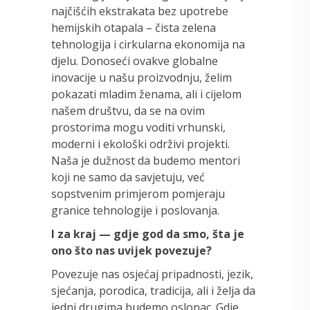
najčišćih ekstrakata bez upotrebe
hemijskih otapala – čista zelena
tehnologija i cirkularna ekonomija na
djelu. Donoseći ovakve globalne
inovacije u našu proizvodnju, želim
pokazati mladim ženama, ali i cijelom
našem društvu, da se na ovim
prostorima mogu voditi vrhunski,
moderni i ekološki održivi projekti.
Naša je dužnost da budemo mentori
koji ne samo da savjetuju, već
sopstvenim primjerom pomjeraju
granice tehnologije i poslovanja.
I za kraj — gdje god da smo, šta je
ono što nas uvijek povezuje?
Povezuje nas osjećaj pripadnosti, jezik,
sjećanja, porodica, tradicija, ali i želja da
jedni drugima budemo oslonac. Gdje