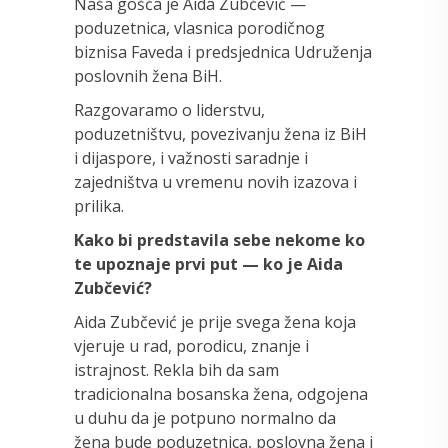
Naša gošća je Aida Zubčević —
poduzetnica, vlasnica porodičnog
biznisa Faveda i predsjednica Udruženja
poslovnih žena BiH.
Razgovaramo o liderstvu,
poduzetništvu, povezivanju žena iz BiH
i dijaspore, i važnosti saradnje i
zajedništva u vremenu novih izazova i
prilika.
Kako bi predstavila sebe nekome ko
te upoznaje prvi put — ko je Aida
Zubčević?
Aida Zubčević je prije svega žena koja
vjeruje u rad, porodicu, znanje i
istrajnost. Rekla bih da sam
tradicionalna bosanska žena, odgojena
u duhu da je potpuno normalno da
žena bude poduzetnica, poslovna žena i