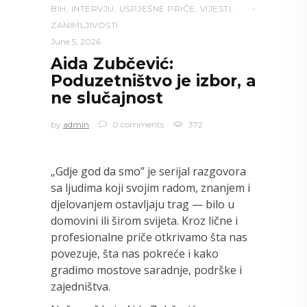
BIH
,
INTERVJU
,
USPJEŠNE PRIČE
,
VIJESTI
,
ZANIMLJIVOSTI
June 5, 2026
Aida Zubčević:
Poduzetništvo je izbor, a
ne slučajnost
by
admin
0 comments
372
„Gdje god da smo” je serijal razgovora
sa ljudima koji svojim radom, znanjem i
djelovanjem ostavljaju trag — bilo u
domovini ili širom svijeta. Kroz lične i
profesionalne priče otkrivamo šta nas
povezuje, šta nas pokreće i kako
gradimo mostove saradnje, podrške i
zajedništva.