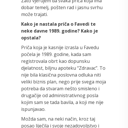
Zato vjerujem da svaka priča koja ima
dobar temelj, pošten rad i jasnu svrhu
može trajati.
Kako je nastala priča o Favedi te
neke davne 1989. godine? Kako je
opstala?
Priča koja je kasnije izrasla u Favedu
počela je 1989. godine, kada sam
registrovala obrt kao dopunsku
djelatnost, biljnu apoteku “Zdravac”. To
nije bila klasična poslovna odluka niti
veliki biznis plan, nego prije svega moja
potreba da stvaram nešto smisleno i
drugačije od administrativnog posla
kojim sam se tada bavila, a koji me nije
ispunjavao.
Možda sam, na neki način, kroz taj
posao liječila i svoje nezadovoljstvo i