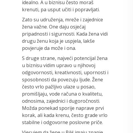
idealno. A u biznisu često moraš
krenuti, pa usput učiti i popravljati.
Zato su udruženja, mreže i zajednice
žena važne. One daju osjećaj
pripadnosti i sigurnosti. Kada žena vidi
drugu ženu koja je uspjela, lakše
povjeruje da može i ona.
S druge strane, najveći potencijal žena
u biznisu vidim upravo u njihovoj
odgovornosti, kreativnosti, upornosti i
sposobnosti da povezuju ljude. Žene
često vrlo pažljivo ulaze u posao,
promišljaju, vode računa o kvalitetu,
odnosima, zajednici i dugoročnosti.
Možda ponekad sporije naprave prvi
korak, ali kada krenu, često grade vrlo
stabilne i odgovorne poslovne priče.
Vjerujem da žene u BiH imaju znanje,