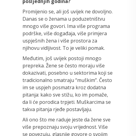
posljednjih godina?
Promijenio se, ali još uvijek ne dovoljno.
Danas se o ženama u poduzetništvu
mnogo više govori. Ima više programa
podrške, više događaja, više primjera
uspješnih žena i više prostora za
njihovu vidljivost. To je veliki pomak.
Međutim, još uvijek postoji mnogo
prepreka. Žene se često moraju više
dokazivati, posebno u sektorima koji se
tradicionalno smatraju “muškim”. Često
im se uspjeh posmatra kroz dodatna
pitanja: kako sve stižu, ko im pomaže,
da li će porodica trpjeti. Muškarcima se
takva pitanja rjeđe postavljaju.
Ali ono što me raduje jeste da žene sve
više prepoznaju svoju vrijednost. Više
se povezuju, glasnije govore o svojim