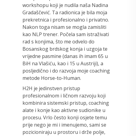
workshopu koji je nudila naša Nadina
Gradaščević. Ta radionica je bila moja
prekretnica i profesionalno i privatno.
Nakon toga nisam se mogla zamisliti
kao NLP trener. Počela sam istraživati
rad s konjima, što me odvelo do
Bosanskog brdskog konja i uzgoja te
vrijedne pasmine (danas ih imam 65 u
BiH na Vlašiću, kao i 15 u Austriji), a
posljedično i do razvoja moje coaching
metode Horse-to-Human.
H2H je jedinstven pristup
profesionalnom i ličnom razvoju koji
kombinira sistemski pristup, coaching
alate i konje kao aktivne sudionike u
procesu. Vrlo često konji osjete temu
prije nego je mi i imenujemo, sami se
pozicioniraju u prostoru i drže polje,