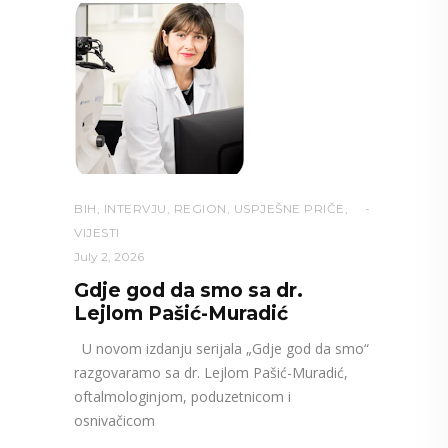
BIH
,
INTERVJU
,
REGION
,
USPJEŠNE PRIČE
,
VIJESTI
July 2, 2026
Gdje god da smo sa dr.
Lejlom Pašić-Muradić
U novom izdanju serijala „Gdje god da smo“
razgovaramo sa dr. Lejlom Pašić-Muradić,
oftalmologinjom, poduzetnicom i
osnivačicom