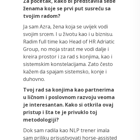
Za početak, kako bi predstavila sebe
ženama koje se prvi put susreću sa
tvojim radom?
Ja sam Azra, žena koja se uvijek vodi
svojim srcem. I u životu kao i u biznisu.
Radim full time kao Head of HR Adriatic
Group, no moja strast me vodi dalje i
kreira prostor i za rad s konjima, kao i
sistemskim konstelacijama. Zato često
kažem da spajam sistemsko, konje i
duhovno.
Tvoj rad sa konjima kao partnerima
u ličnom i poslovnom razvoju veoma
je interesantan. Kako si otkrila ovaj
pristup i šta te je privuklo toj
metodologiji?
Dok sam radila kao NLP trener imala
sam priliku prisustvovati horse-assisted