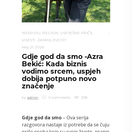
INTERVJU
,
REGION
,
USPJEŠNE PRIČE
,
VIJESTI
,
ZANIMLJIVOSTI
May 21, 2026
Gdje god da smo -Azra
Bekić: Kada biznis
vodimo srcem, uspjeh
dobija potpuno novo
značenje
by
admin
0 comments
298
Gdje god da smo
– Ova serija
razgovora nastaje iz potrebe da se čuju
priče osoba koje su svoje živote, znanje