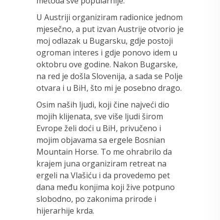
metoda sve popularnije.
U Austriji organiziram radionice jednom
mjesečno, a put izvan Austrije otvorio je
moj odlazak u Bugarsku, gdje postoji
ogroman interes i gdje ponovo idem u
oktobru ove godine. Nakon Bugarske,
na red je došla Slovenija, a sada se Polje
otvara i u BiH, što mi je posebno drago.
Osim naših ljudi, koji čine najveći dio
mojih klijenata, sve više ljudi širom
Evrope želi doći u BiH, privučeno i
mojim objavama sa ergele Bosnian
Mountain Horse. To me ohrabrilo da
krajem juna organiziram retreat na
ergeli na Vlašiću i da provedemo pet
dana među konjima koji žive potpuno
slobodno, po zakonima prirode i
hijerarhije krda.