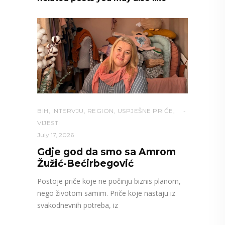
BIH
,
INTERVJU
,
REGION
,
USPJEŠNE PRIČE
,
VIJESTI
July 17, 2026
Gdje god da smo sa Amrom
Žužić-Bećirbegović
Postoje priče koje ne počinju biznis planom,
nego životom samim. Priče koje nastaju iz
svakodnevnih potreba, iz