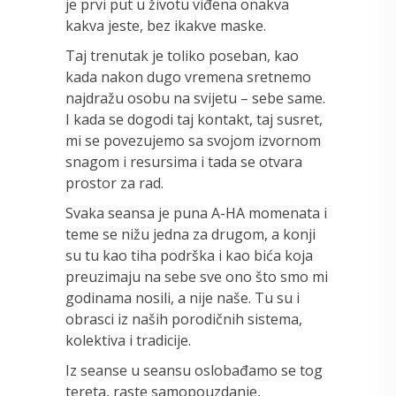
je prvi put u životu viđena onakva
kakva jeste, bez ikakve maske.
Taj trenutak je toliko poseban, kao
kada nakon dugo vremena sretnemo
najdražu osobu na svijetu – sebe same.
I kada se dogodi taj kontakt, taj susret,
mi se povezujemo sa svojom izvornom
snagom i resursima i tada se otvara
prostor za rad.
Svaka seansa je puna A-HA momenata i
teme se nižu jedna za drugom, a konji
su tu kao tiha podrška i kao bića koja
preuzimaju na sebe sve ono što smo mi
godinama nosili, a nije naše. Tu su i
obrasci iz naših porodičnih sistema,
kolektiva i tradicije.
Iz seanse u seansu oslobađamo se tog
tereta, raste samopouzdanje,