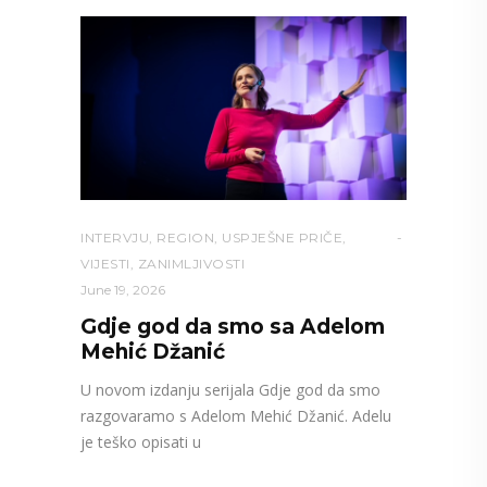
INTERVJU
,
REGION
,
USPJEŠNE PRIČE
,
VIJESTI
,
ZANIMLJIVOSTI
June 19, 2026
Gdje god da smo sa Adelom
Mehić Džanić
U novom izdanju serijala Gdje god da smo
razgovaramo s Adelom Mehić Džanić. Adelu
je teško opisati u