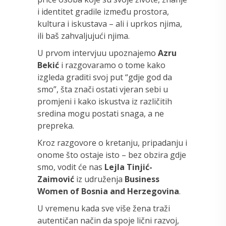
i identitet gradile između prostora,
kultura i iskustava – ali i uprkos njima,
ili baš zahvaljujući njima.
U prvom intervjuu upoznajemo
Azru
Bekić
i razgovaramo o tome kako
izgleda graditi svoj put “gdje god da
smo”, šta znači ostati vjeran sebi u
promjeni i kako iskustva iz različitih
sredina mogu postati snaga, a ne
prepreka.
Kroz razgovore o kretanju, pripadanju i
onome što ostaje isto – bez obzira gdje
smo, vodit će nas
Lejla Tinjić-
Zaimović
iz udruženja
Business
Women of Bosnia and Herzegovina
.
U vremenu kada sve više žena traži
autentičan način da spoje lični razvoj,