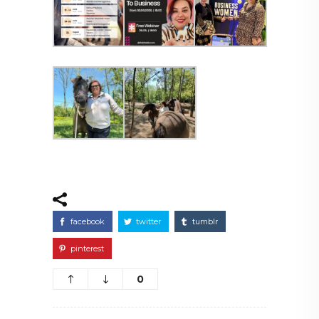
facebook
twitter
tumblr
pinterest
0