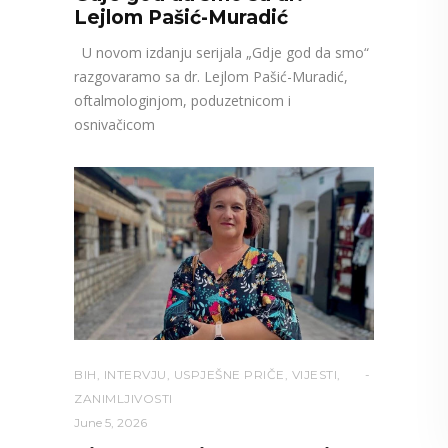
Lejlom Pašić-Muradić
U novom izdanju serijala „Gdje god da smo“
razgovaramo sa dr. Lejlom Pašić-Muradić,
oftalmologinjom, poduzetnicom i
osnivačicom
BIH
,
INTERVJU
,
USPJEŠNE PRIČE
,
VIJESTI
,
ZANIMLJIVOSTI
June 5, 2026