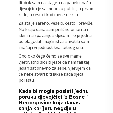
Ili, dok sam na stageu na panelu, naša
djevojčica je sa mnom u publici, u prvom
redu, a često i kod mene u krilu.
Zaista je šareno, veselo, često i previše.
Na kraju dana sam prilično umorna i
idem na spavanje s djecom. To je jedna
od blagodati majčinstva: shvatila sam
značaj i vrijednost kvalitetnog sna.
Ono oko čega ćemo se sve mame
vjerovatno složiti jeste da nam fali taj
jedan sat dnevno za sebe. Vjerujem da
će neke stvari biti lakše kada djeca
porastu.
Kada bi mogla poslati jednu
poruku djevojčici iz Bosne i
Hercegovine koja danas
sanja karijeru negdje u