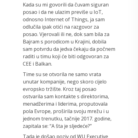
Kada su mi govorili da čuvam siguran
posao i da ne ulazim previše u IoT,
odnosno Internet of Things, ja sam
odlučila ipak otići na razgovor za
posao. Vjerovali ili ne, dok sam bila za
Bajram s porodicom u Krajini, dobila
sam potvrdu da jedva čekaju da počnem
raditi u timu koji će biti odgovoran za
CEE i Balkan.
Time su se otvorila ne samo vrata
unutar kompanije, nego skoro cijelo
evropsko tržište. Kroz taj posao
ostvarila sam kontakte s direktorima,
menadžerima i liderima, proputovala
pola Evrope, proširila svoju mrežu i u
jednom trenutku, tačnije 2017. godine,
zapitala se: “A šta je sljedeće?”
Tada je došao poziv od WU Executive