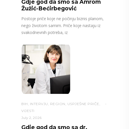
Gdje god da smo sa Amrom
Žužić-Bećirbegović
Postoje priče koje ne počinju biznis planom,
nego životom samim. Priče koje nastaju iz
svakodnevnih potreba, iz
BIH
,
INTERVJU
,
REGION
,
USPJEŠNE PRIČE
,
VIJESTI
July 2, 2026
Gdje god da smo sa dr.