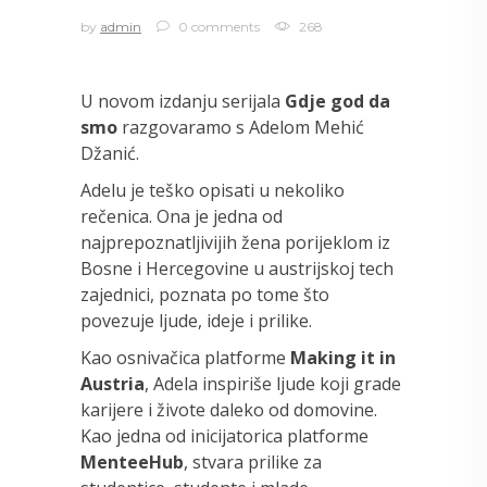
by
admin
0 comments
268
U novom izdanju serijala
Gdje god da
smo
razgovaramo s Adelom Mehić
Džanić.
Adelu je teško opisati u nekoliko
rečenica. Ona je jedna od
najprepoznatljivijih žena porijeklom iz
Bosne i Hercegovine u austrijskoj tech
zajednici, poznata po tome što
povezuje ljude, ideje i prilike.
Kao osnivačica platforme
Making it in
Austria
, Adela inspiriše ljude koji grade
karijere i živote daleko od domovine.
Kao jedna od inicijatorica platforme
MenteeHub
, stvara prilike za