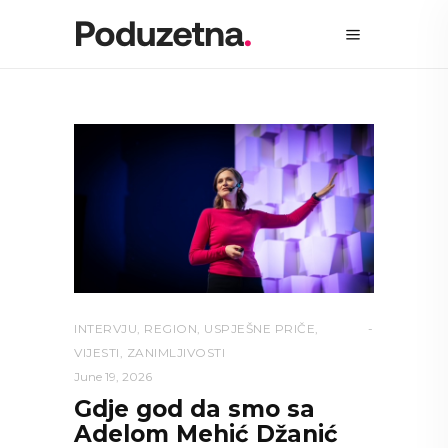
INTERVJU
,
REGION
,
USPJEŠNE PRIČE
,
VIJESTI
,
ZANIMLJIVOSTI
June 19, 2026
Gdje god da smo sa
Adelom Mehić Džanić