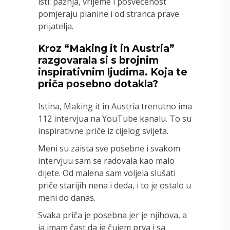
isti: pažnja, vrijeme i posvećenost
pomjeraju planine i od stranca prave
prijatelja.
Kroz “Making it in Austria”
razgovarala si s brojnim
inspirativnim ljudima. Koja te
priča posebno dotakla?
Istina, Making it in Austria trenutno ima
112 intervjua na YouTube kanalu. To su
inspirativne priče iz cijelog svijeta.
Meni su zaista sve posebne i svakom
intervjuu sam se radovala kao malo
dijete. Od malena sam voljela slušati
priče starijih nena i deda, i to je ostalo u
meni do danas.
Svaka priča je posebna jer je njihova, a
ja imam čast da je čujem prva i sa