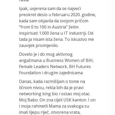
Ipak, uvjerena sam da se najveći
preokret desio u februaru 2020. godine,
kada sam objavila da svojom pričom
“from 0 to 100 in Austria” želim
inspirisati 1.000 žena u IT industriji. Od
tada ja nisam ista žena. To iskustvo me
zauvijek promijenilo.
Dovelo je i do mog aktivnog
angažmana u Business Women of BiH,
Female Leaders Network, BH Futures
Foundation i drugim zajednicama.
Danas, kada razmišljam o tome na
ličnom nivou, rekla bih da je pravi
networking king bio i ostao moj otac.
Moj Babo. On zna cijeli USK kanton. I on
i moja rahmetli Mama za svakoga su
imali lijepu riječ, otvorena vrata,