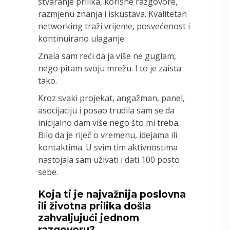
stvaranje prilika, korisne razgovore,
razmjenu znanja i iskustava. Kvalitetan
networking traži vrijeme, posvećenost i
kontinuirano ulaganje.
Znala sam reći da ja više ne guglam,
nego pitam svoju mrežu. I to je zaista
tako.
Kroz svaki projekat, angažman, panel,
asocijaciju i posao trudila sam se da
inicijalno dam više nego što mi treba.
Bilo da je riječ o vremenu, idejama ili
kontaktima. U svim tim aktivnostima
nastojala sam uživati i dati 100 posto
sebe.
Koja ti je najvažnija poslovna
ili životna prilika došla
zahvaljujući jednom
razgovoru?