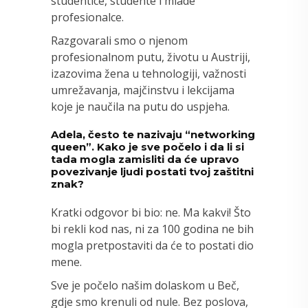
studentice, studente i mlade
profesionalce.
Razgovarali smo o njenom
profesionalnom putu, životu u Austriji,
izazovima žena u tehnologiji, važnosti
umrežavanja, majčinstvu i lekcijama
koje je naučila na putu do uspjeha.
Adela, često te nazivaju “networking
queen”. Kako je sve počelo i da li si
tada mogla zamisliti da će upravo
povezivanje ljudi postati tvoj zaštitni
znak?
Kratki odgovor bi bio: ne. Ma kakvi! Što
bi rekli kod nas, ni za 100 godina ne bih
mogla pretpostaviti da će to postati dio
mene.
Sve je počelo našim dolaskom u Beč,
gdje smo krenuli od nule. Bez poslova,