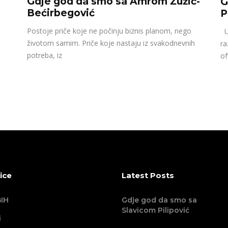
Gdje god da smo sa Amrom Žužić-
G
Bećirbegović
P
Postoje priče koje ne počinju biznis planom, nego
U 
životom samim. Priče koje nastaju iz svakodnevnih
ra
potreba, iz
of
ice
Latest Posts
IH
Gdje god da smo sa
Slavicom Pilipović
i