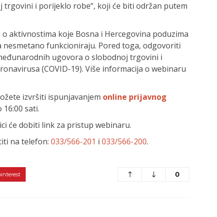
rgovini i porijeklo robe“, koji će biti održan putem
ni o aktivnostima koje Bosna i Hercegovina poduzima
 da nesmetano funkcioniraju. Pored toga, odgovoriti
 međunarodnih ugovora o slobodnoj trgovini i
oronavirusa (COVID-19). Više informacija o webinaru
ožete izvršiti ispunjavanjem
online prijavnog
 16:00 sati.
i će dobiti link za pristup webinaru.
ti na telefon:
033/566-201
i
033/566-200
.
0
pinterest