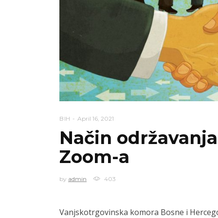
BIH
April 16, 2021
Način održavanja
Zoom-a
by
admin
403
Vanjskotrgovinska komora Bosne i Hercego