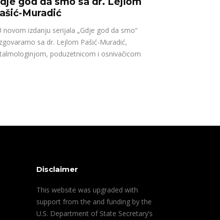
dje god da smo sa dr. Lejlom
ašić-Muradić
novom izdanju serijala „Gdje god da smo“
zgovaramo sa dr. Lejlom Pašić-Muradić,
talmologinjom, poduzetnicom i osnivačicom
Disclaimer
This website was upgraded with
support from the and funding by the
U.S. Department of State Secretary’s