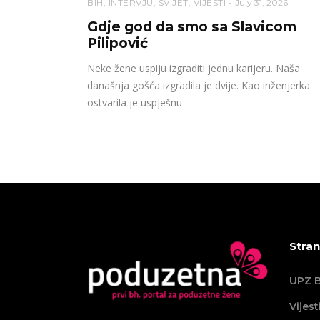
BIH
,
INTERVJU
,
SVIJET
,
VIJESTI
July 31, 2026
Gdje god da smo sa Slavicom
Pilipović
Neke žene uspiju izgraditi jednu karijeru. Naša
današnja gošća izgradila je dvije. Kao inženjerka
ostvarila je uspješnu
Stran
UPZ B
Vijest