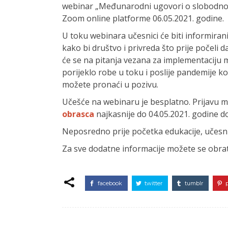
webinar „Međunarodni ugovori o slobodnoj t
Zoom online platforme 06.05.2021. godine.
U toku webinara učesnici će biti informira
kako bi društvo i privreda što prije počeli
će se na pitanja vezana za implementaciju
porijeklo robe u toku i poslije pandemije k
možete pronaći u pozivu.
Učešće na webinaru je besplatno. Prijavu m
obrasca
najkasnije do 04.05.2021. godine do
Neposredno prije početka edukacije, učesnic
Za sve dodatne informacije možete se obrati
facebook
twitter
tumblr