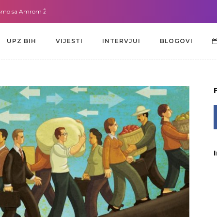
a Amrom Žužić-Bećirbegović
Gdje god da smo sa dr. Lejlom Pašić-Muradić
UPZ BIH
VIJESTI
INTERVJUI
BLOGOVI
UPZ BIH
VIJESTI
INTERVJUI
BLOGOVI