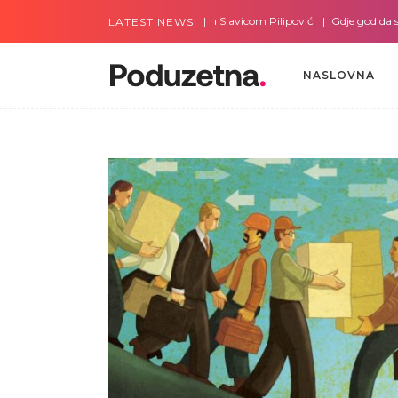
Gdje god da smo sa Slavicom Pilipović
Gdje god da smo s
LATEST NEWS
NASLOVNA
NASLOVNA