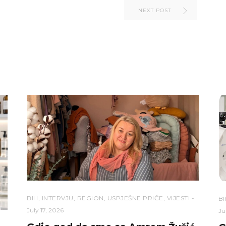
NEXT POST
BIH
,
INTERVJU
,
REGION
,
USPJEŠNE PRIČE
,
VIJESTI
BI
July 17, 2026
Ju