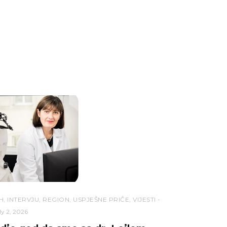
H
,
INTERVJU
,
REGION
,
USPJEŠNE PRIČE
,
VIJESTI
ly 2, 2026