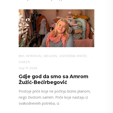
BIH
,
INTERVJU
,
REGION
,
USPJEŠNE PRIČE
,
VIJESTI
July 17, 2026
Gdje god da smo sa Amrom
Žužić-Bećirbegović
Postoje priče koje ne počinju biznis planom,
nego životom samim. Priče koje nastaju iz
svakodnevnih potreba, iz