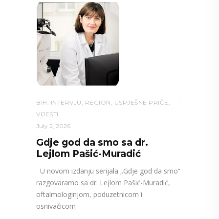
BIH
,
INTERVJU
,
REGION
,
USPJEŠNE PRIČE
,
VIJESTI
July 2, 2026
Gdje god da smo sa dr.
Lejlom Pašić-Muradić
U novom izdanju serijala „Gdje god da smo“
razgovaramo sa dr. Lejlom Pašić-Muradić,
oftalmologinjom, poduzetnicom i
osnivačicom