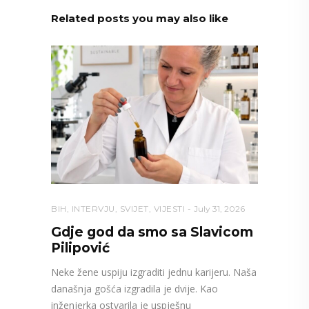
Related posts you may also like
BIH
,
INTERVJU
,
SVIJET
,
VIJESTI
July 31, 2026
Gdje god da smo sa Slavicom
Pilipović
Neke žene uspiju izgraditi jednu karijeru. Naša
današnja gošća izgradila je dvije. Kao
inženjerka ostvarila je uspješnu