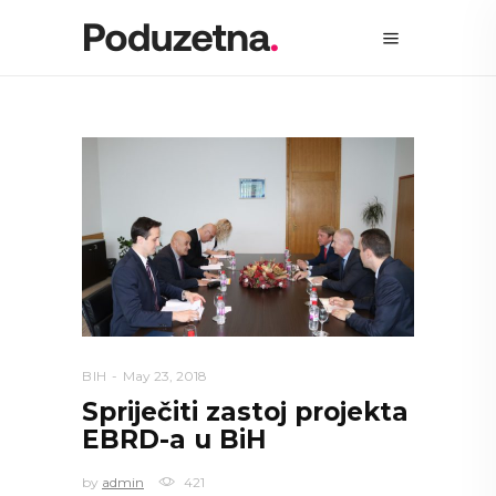
BIH
May 23, 2018
Spriječiti zastoj projekta
EBRD-a u BiH
by
admin
421