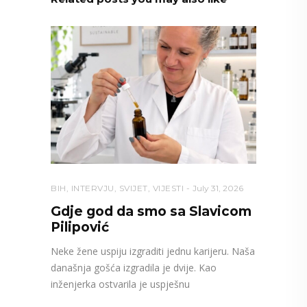
BIH
,
INTERVJU
,
SVIJET
,
VIJESTI
July 31, 2026
Gdje god da smo sa Slavicom
Pilipović
Neke žene uspiju izgraditi jednu karijeru. Naša
današnja gošća izgradila je dvije. Kao
inženjerka ostvarila je uspješnu