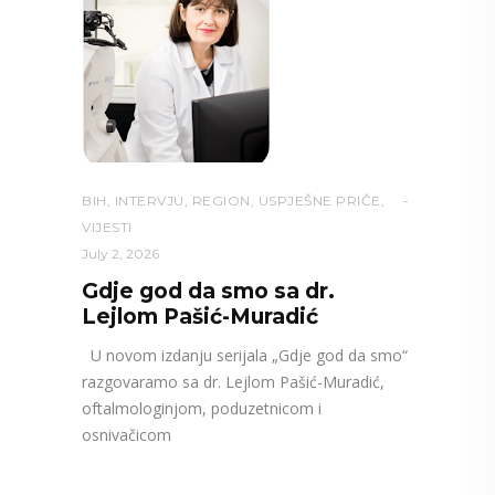
BIH
,
INTERVJU
,
REGION
,
USPJEŠNE PRIČE
,
VIJESTI
July 2, 2026
Gdje god da smo sa dr.
Lejlom Pašić-Muradić
U novom izdanju serijala „Gdje god da smo“
razgovaramo sa dr. Lejlom Pašić-Muradić,
oftalmologinjom, poduzetnicom i
osnivačicom