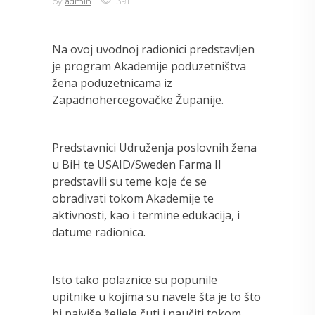
by
admin
391
Na ovoj uvodnoj radionici predstavljen
je program Akademije poduzetništva
žena poduzetnicama iz
Zapadnohercegovačke Županije.
Predstavnici Udruženja poslovnih žena
u BiH te USAID/Sweden Farma II
predstavili su teme koje će se
obrađivati tokom Akademije te
aktivnosti, kao i termine edukacija, i
datume radionica.
Isto tako polaznice su popunile
upitnike u kojima su navele šta je to što
bi najviše željele čuti i naučiti tokom