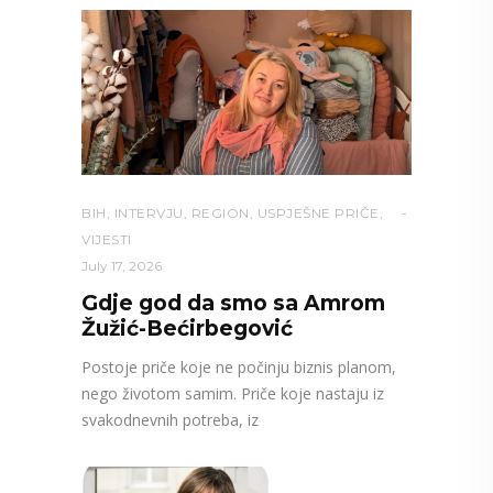
BIH
,
INTERVJU
,
REGION
,
USPJEŠNE PRIČE
,
VIJESTI
July 17, 2026
Gdje god da smo sa Amrom
Žužić-Bećirbegović
Postoje priče koje ne počinju biznis planom,
nego životom samim. Priče koje nastaju iz
svakodnevnih potreba, iz