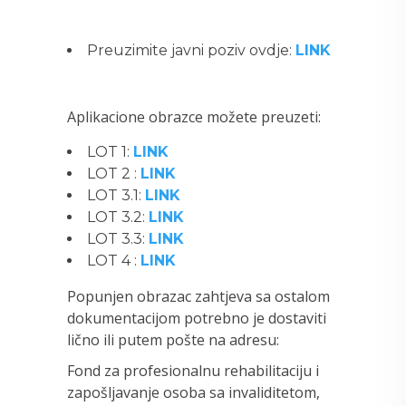
Preuzimite javni poziv ovdje:
LINK
Aplikacione obrazce možete preuzeti:
LOT 1:
LINK
LOT 2 :
LINK
LOT 3.1:
LINK
LOT 3.2:
LINK
LOT 3.3:
LINK
LOT 4 :
LINK
Popunjen obrazac zahtjeva sa ostalom
dokumentacijom potrebno je dostaviti
lično ili putem pošte na adresu:
Fond za profesionalnu rehabilitaciju i
zapošljavanje osoba sa invaliditetom,