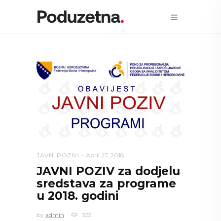
JAVNI POZIVI
April 27, 2018
JAVNI POZIV za dodjelu
sredstava za programe
u 2018. godini
by
admin
355