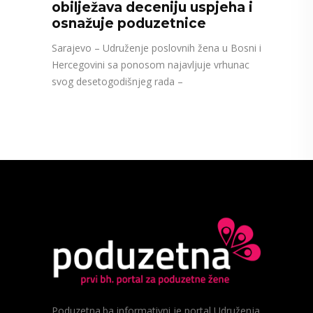
obilježava deceniju uspjeha i
osnažuje poduzetnice
Sarajevo – Udruženje poslovnih žena u Bosni i
Hercegovini sa ponosom najavljuje vrhunac
svog desetogodišnjeg rada –
Poduzetna.ba informativni je portal Udruženja