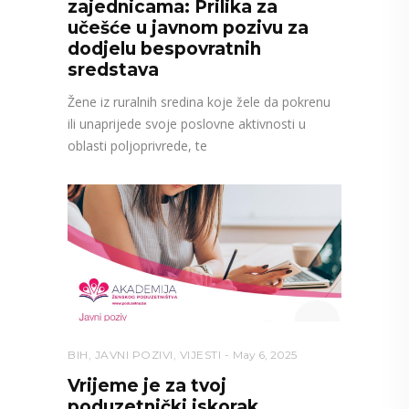
zajednicama: Prilika za
učešće u javnom pozivu za
dodjelu bespovratnih
sredstava
Žene iz ruralnih sredina koje žele da pokrenu
ili unaprijede svoje poslovne aktivnosti u
oblasti poljoprivrede, te
BIH
,
JAVNI POZIVI
,
VIJESTI
May 6, 2025
Vrijeme je za tvoj
poduzetnički iskorak