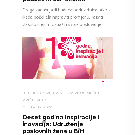
Draga sadašnja ili buduća poduzetnice, Ako si
ikada poželjela napraviti promjenu, razviti
vlastitu ideju ili osnažiti svoje poslovanje
BIH
,
BLOGOVI
,
JAVNI POZIVI
,
USPJEŠNE
PRIČE
,
VIJESTI
October 14, 2024
Deset godina inspiracije i
inovacija: Udruženje
poslovnih žena u BiH