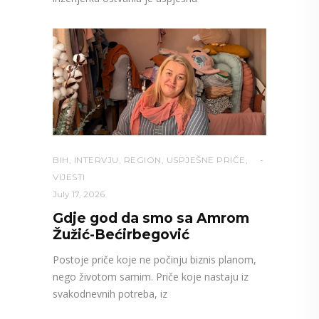
BIH
,
INTERVJU
,
REGION
,
USPJEŠNE PRIČE
,
VIJESTI
July 17, 2026
Gdje god da smo sa Amrom
Žužić-Bećirbegović
Postoje priče koje ne počinju biznis planom,
nego životom samim. Priče koje nastaju iz
svakodnevnih potreba, iz