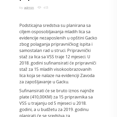
by
admin
413
Podsticajna sredstva su planirana sa
ciljem osposobljavanja mladih lica sa
evidencije nezaposlenih u opštini Gacko
zbog polaganja pripravničkog ispita i
samostalan rad u struci. Pripravnički
staž za lica sa VSS traje 12 mjeseci. U
2018. godini sufinansirati će pripravniči
staž za 15 mladih visokoobrazovanih
lica koja se nalaze na evidenciji Zavoda
za zapošljavanje u Gacku.
Sufinansirati će se bruto iznos najniže
plate (410,00KM) za 15 pripravnika sa
VSS u trajanju od 5 mjeseci u 2018.
godini, a u budžetu za 2019. godinu
planirati će se sredstva za