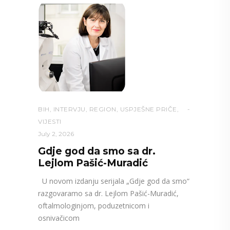
BIH
,
INTERVJU
,
REGION
,
USPJEŠNE PRIČE
,
VIJESTI
July 2, 2026
Gdje god da smo sa dr.
Lejlom Pašić-Muradić
U novom izdanju serijala „Gdje god da smo“
razgovaramo sa dr. Lejlom Pašić-Muradić,
oftalmologinjom, poduzetnicom i
osnivačicom