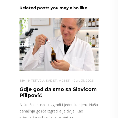
Related posts you may also like
BIH
,
INTERVJU
,
SVIJET
,
VIJESTI
July 31, 2026
Gdje god da smo sa Slavicom
Pilipović
Neke žene uspiju izgraditi jednu karijeru. Naša
današnja gošća izgradila je dvije. Kao
inženjerka ostvarila je uspješnu