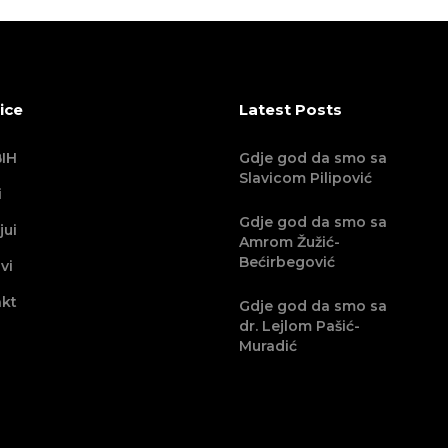
ice
Latest Posts
IH
Gdje god da smo sa
Slavicom Pilipović
i
Gdje god da smo sa
jui
Amrom Žužić-
Bećirbegović
vi
kt
Gdje god da smo sa
dr. Lejlom Pašić-
Muradić