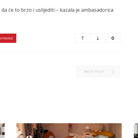
da će to brzo i uslijediti – kazala je ambasadorica
0
pinterest
NEXT POST