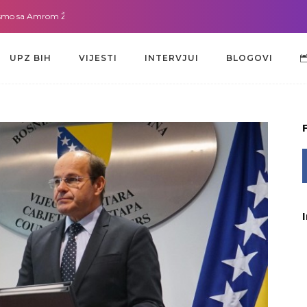
a Amrom Žužić-Bećirbegović
Gdje god da smo sa dr. Lejlom Pašić-Muradić
UPZ BIH
VIJESTI
INTERVJUI
BLOGOVI
UPZ BIH
VIJESTI
INTERVJUI
BLOGOVI