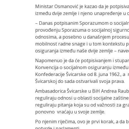
Ministar Osmanović je kazao da je potpisi
između dvije zemlje i njeno unapređenje u ob
– Danas potpisanim Sporazumom o socijaln
provođenju Sporazuma o socijalnoj sigurn
odnosima, a posebno u današnjem procesu gl
mobilnost radne snage i u tom kontekstu p
osiguranja između naše dvije zemlje – nave
Napomenuo je da će potpisivanjem i stupa
Konvencija o socijalnom osiguranju između 
Konfederacije Švicarske od 8. juna 1962., a 
Švicarskoj do sada ostvarivali svoja prava.
Ambasadorica Švicarske u BiH Andrea Raub
reguliraju odnosi u oblasti socijalne zašti
reguliraju pitanja koja su od važnosti za gr
ponovno vraćaju u svoje zemlje.
Po njenim riječima, ovo je prvi korak, a da
potvrde i parlamenti.