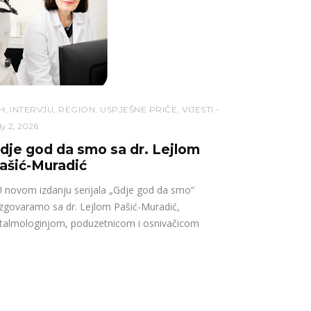
H
,
INTERVJU
,
REGION
,
USPJEŠNE PRIČE
,
VIJESTI
ly 2, 2026
dje god da smo sa dr. Lejlom
ašić-Muradić
novom izdanju serijala „Gdje god da smo“
zgovaramo sa dr. Lejlom Pašić-Muradić,
talmologinjom, poduzetnicom i osnivačicom