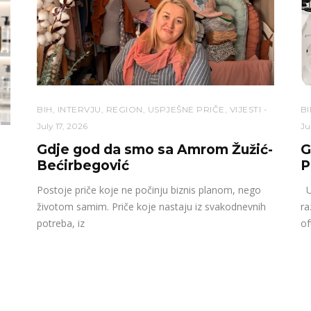
BIH
,
INTERVJU
,
REGION
,
USPJEŠNE PRIČE
,
VIJESTI
BI
July 17, 2026
Ju
Gdje god da smo sa Amrom Žužić-
G
Bećirbegović
P
Postoje priče koje ne počinju biznis planom, nego
U 
životom samim. Priče koje nastaju iz svakodnevnih
ra
potreba, iz
of