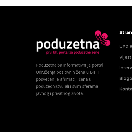
Stran
UPZ B
Vijest
Poduzetna.ba informativni je portal
Interv
Udruženja poslovnih žena u BiH i
Blogo
posvećen je afirmaciji žena u
poduzedništvu ali i svim sferama
Konta
javnog i privatnog života.