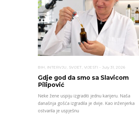
BIH
,
INTERVJU
,
SVIJET
,
VIJESTI
July 31, 2026
Gdje god da smo sa Slavicom
Pilipović
Neke žene uspiju izgraditi jednu karijeru. Naša
današnja gošća izgradila je dvije. Kao inženjerka
ostvarila je uspješnu