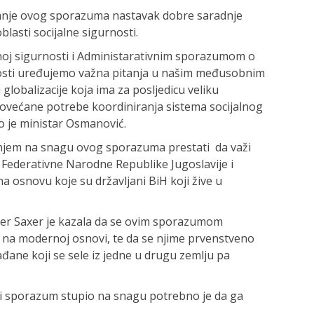
vanje ovog sporazuma nastavak dobre saradnje
lasti socijalne sigurnosti.
oj sigurnosti i Administarativnim sporazumom o
osti uređujemo važna pitanja u našim međusobnim
obalizacije koja ima za posljedicu veliku
ovećane potrebe koordiniranja sistema socijalnog
o je ministar Osmanović.
njem na snagu ovog sporazuma prestati da važi
Federativne Narodne Republike Jugoslavije i
na osnovu koje su državljani BiH koji žive u
er Saxer je kazala da se ovim sporazumom
ne na modernoj osnovi, te da se njime prvenstveno
ađane koji se sele iz jedne u drugu zemlju pa
 bi sporazum stupio na snagu potrebno je da ga