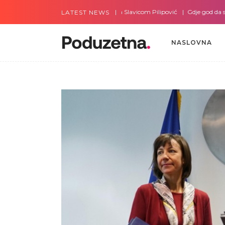
Gdje god da smo sa Slavicom Pilipović
Gdje god da smo s
LATEST NEWS
NASLOVNA
NASLOVNA