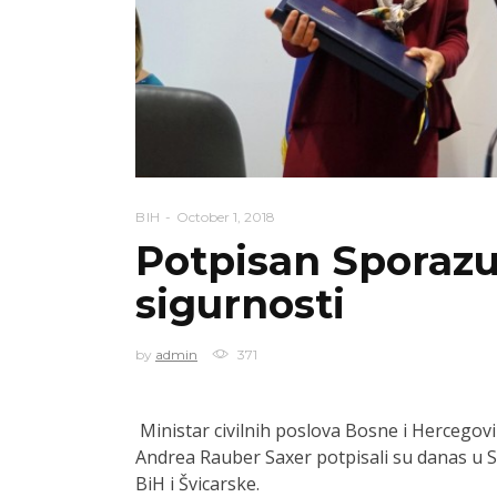
BIH
October 1, 2018
Potpisan Sporazu
sigurnosti
by
admin
371
Ministar civilnih poslova Bosne i Hercegov
Andrea Rauber Saxer potpisali su danas u 
BiH i Švicarske.