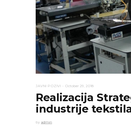
JAVNI POZIVI
October 29, 2018
Realizacija Strate
industrije tekstil
by
admin