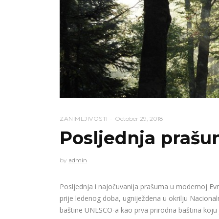
ZANIMLJIVOSTI
October 29, 2018
Posljednja prašu
by
admin
Poslјednja i najočuvanija prašuma u modernoj Evro
prije ledenog doba, ugniježdena u okrilju Nacional
baštine UNESCO-a kao prva prirodna baština koju