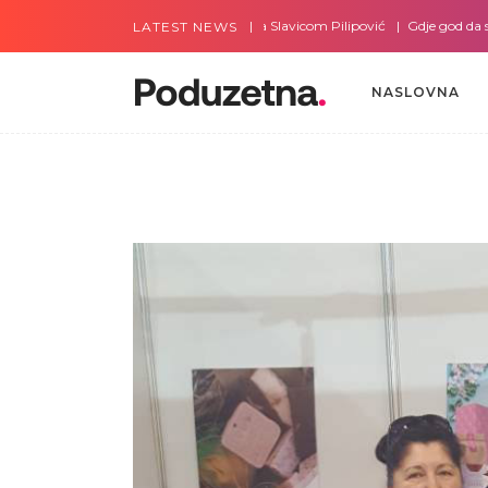
Gdje god da smo sa Slavicom Pilipović
Gdje god da smo sa Amrom
LATEST NEWS
NASLOVNA
NASLOVNA