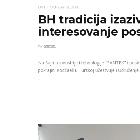
BIH
October 31, 2018
BH tradicija izazi
interesovanje pos
by
admin
Na Sajmu industrije i tehnologije "SANTEK" i posl
pokrajini Kodžaeli u Turskoj učestvuje i Udružen