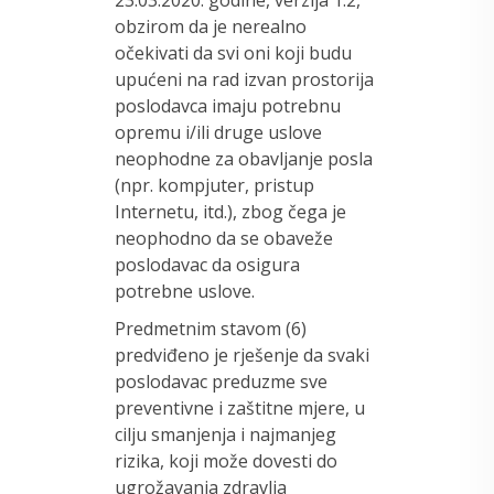
23.03.2020. godine, verzija 1.2,
obzirom da je nerealno
očekivati da svi oni koji budu
upućeni na rad izvan prostorija
poslodavca imaju potrebnu
opremu i/ili druge uslove
neophodne za obavljanje posla
(npr. kompjuter, pristup
Internetu, itd.), zbog čega je
neophodno da se obaveže
poslodavac da osigura
potrebne uslove.
Predmetnim stavom (6)
predviđeno je rješenje da svaki
poslodavac preduzme sve
preventivne i zaštitne mjere, u
cilju smanjenja i najmanjeg
rizika, koji može dovesti do
ugrožavanja zdravlja