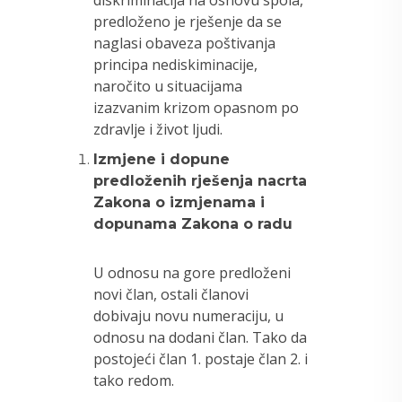
diskriminacija na osnovu spola,
predloženo je rješenje da se
naglasi obaveza poštivanja
principa nediskiminacije,
naročito u situacijama
izazvanim krizom opasnom po
zdravlje i život ljudi.
Izmjene i dopune
predloženih rješenja nacrta
Zakona o izmjenama i
dopunama Zakona o radu
U odnosu na gore predloženi
novi član, ostali članovi
dobivaju novu numeraciju, u
odnosu na dodani član. Tako da
postojeći član 1. postaje član 2. i
tako redom.