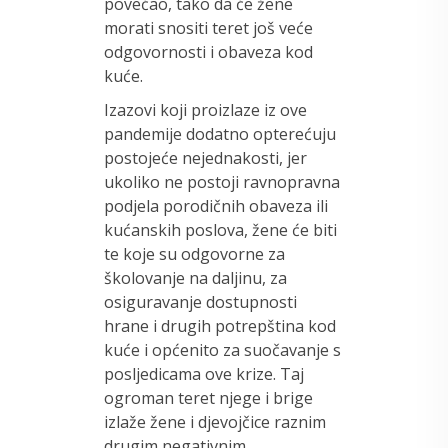
povećao, tako da će žene
morati snositi teret još veće
odgovornosti i obaveza kod
kuće.
Izazovi koji proizlaze iz ove
pandemije dodatno opterećuju
postojeće nejednakosti, jer
ukoliko ne postoji ravnopravna
podjela porodičnih obaveza ili
kućanskih poslova, žene će biti
te koje su odgovorne za
školovanje na daljinu, za
osiguravanje dostupnosti
hrane i drugih potrepština kod
kuće i općenito za suočavanje s
posljedicama ove krize. Taj
ogroman teret njege i brige
izlaže žene i djevojčice raznim
drugim negativnim