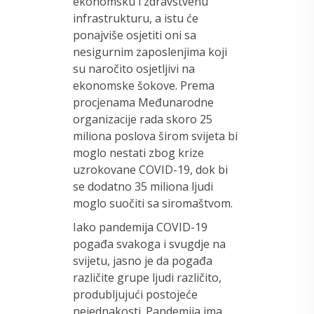
ekonomsku i zdravstvenu
infrastrukturu, a istu će
ponajviše osjetiti oni sa
nesigurnim zaposlenjima koji
su naročito osjetljivi na
ekonomske šokove. Prema
procjenama Međunarodne
organizacije rada skoro 25
miliona poslova širom svijeta bi
moglo nestati zbog krize
uzrokovane COVID-19, dok bi
se dodatno 35 miliona ljudi
moglo suočiti sa siromaštvom.
Iako pandemija COVID-19
pogađa svakoga i svugdje na
svijetu, jasno je da pogađa
različite grupe ljudi različito,
produbljujući postojeće
nejednakosti. Pandemija ima