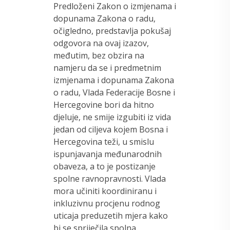
Predloženi Zakon o izmjenama i
dopunama Zakona o radu,
očigledno, predstavlja pokušaj
odgovora na ovaj izazov,
međutim, bez obzira na
namjeru da se i predmetnim
izmjenama i dopunama Zakona
o radu, Vlada Federacije Bosne i
Hercegovine bori da hitno
djeluje, ne smije izgubiti iz vida
jedan od ciljeva kojem Bosna i
Hercegovina teži, u smislu
ispunjavanja međunarodnih
obaveza, a to je postizanje
spolne ravnopravnosti. Vlada
mora učiniti koordiniranu i
inkluzivnu procjenu rodnog
uticaja preduzetih mjera kako
bi se spriječila spolna