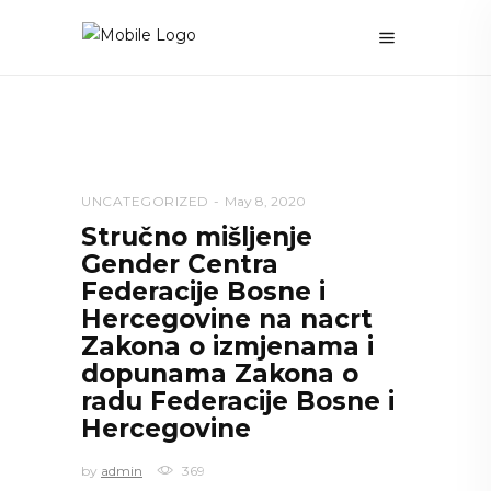
UNCATEGORIZED
May 8, 2020
Stručno mišljenje
Gender Centra
Federacije Bosne i
Hercegovine na nacrt
Zakona o izmjenama i
dopunama Zakona o
radu Federacije Bosne i
Hercegovine
by
admin
369