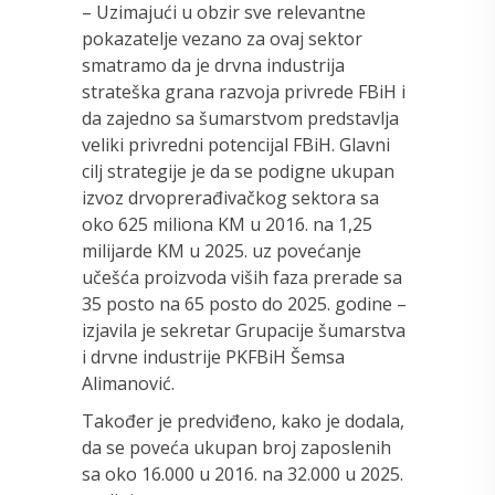
– Uzimajući u obzir sve relevantne
pokazatelje vezano za ovaj sektor
smatramo da je drvna industrija
strateška grana razvoja privrede FBiH i
da zajedno sa šumarstvom predstavlja
veliki privredni potencijal FBiH. Glavni
cilj strategije je da se podigne ukupan
izvoz drvoprerađivačkog sektora sa
oko 625 miliona KM u 2016. na 1,25
milijarde KM u 2025. uz povećanje
učešća proizvoda viših faza prerade sa
35 posto na 65 posto do 2025. godine –
izjavila je sekretar Grupacije šumarstva
i drvne industrije PKFBiH Šemsa
Alimanović.
Također je predviđeno, kako je dodala,
da se poveća ukupan broj zaposlenih
sa oko 16.000 u 2016. na 32.000 u 2025.