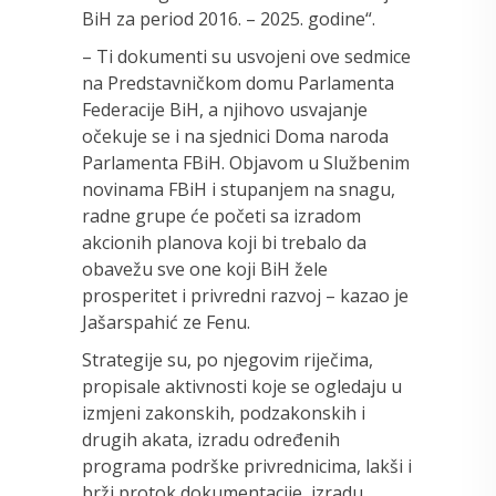
BiH za period 2016. – 2025. godine“.
– Ti dokumenti su usvojeni ove sedmice
na Predstavničkom domu Parlamenta
Federacije BiH, a njihovo usvajanje
očekuje se i na sjednici Doma naroda
Parlamenta FBiH. Objavom u Službenim
novinama FBiH i stupanjem na snagu,
radne grupe će početi sa izradom
akcionih planova koji bi trebalo da
obavežu sve one koji BiH žele
prosperitet i privredni razvoj – kazao je
Jašarspahić ze Fenu.
Strategije su, po njegovim riječima,
propisale aktivnosti koje se ogledaju u
izmjeni zakonskih, podzakonskih i
drugih akata, izradu određenih
programa podrške privrednicima, lakši i
brži protok dokumentacije, izradu