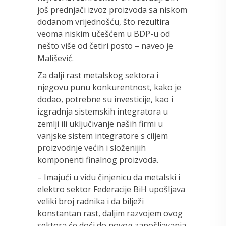
još prednjači izvoz proizvoda sa niskom
dodanom vrijednošću, što rezultira
veoma niskim učešćem u BDP-u od
nešto više od četiri posto – naveo je
Mališević.
Za dalji rast metalskog sektora i
njegovu punu konkurentnost, kako je
dodao, potrebne su investicije, kao i
izgradnja sistemskih integratora u
zemlji ili uključivanje naših firmi u
vanjske sistem integratore s ciljem
proizvodnje većih i složenijih
komponenti finalnog proizvoda.
– Imajući u vidu činjenicu da metalski i
elektro sektor Federacije BiH upošljava
veliki broj radnika i da bilježi
konstantan rast, daljim razvojem ovog
sektora će doći do novog zapošljavanja,