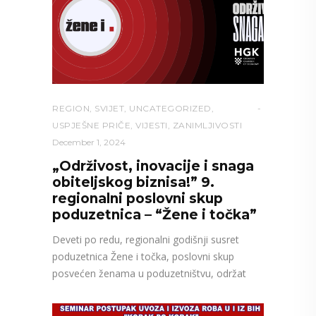
REGION
,
SVIJET
,
UNCATEGORIZED
,
USPJEŠNE PRIČE
,
VIJESTI
,
ZANIMLJIVOSTI
December 1, 2024
„Održivost, inovacije i snaga
obiteljskog biznisa!” 9.
regionalni poslovni skup
poduzetnica – “Žene i točka”
Deveti po redu, regionalni godišnji susret
poduzetnica Žene i točka, poslovni skup
posvećen ženama u poduzetništvu, održat