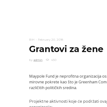
BIH
February 20, 2018
Grantovi za žene
by
admin
450
Maypole Fund je neprofitna organizacija o
mirovne pokrete kao što je Greenham Commo
različitih političkih sredina.
Projektne aktivnosti koje će podržati ovaj