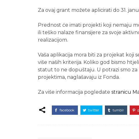
Za ovaj grant možete aplicirati do 31. janu
Prednost će imati projekti koji nemaju m
ili teško nalaze finansijere za svoje aktivnos
realizacijom.
Vaša aplikacija mora biti za projekat koji s
više naših kriterija. Koliko god bismo htje
statut to ne dopuštaju. U potrazi smo za 
projektima, naglašavaju iz Fonda.
Za više informacija pogledate
stranicu M
facebook
twitter
tumblr