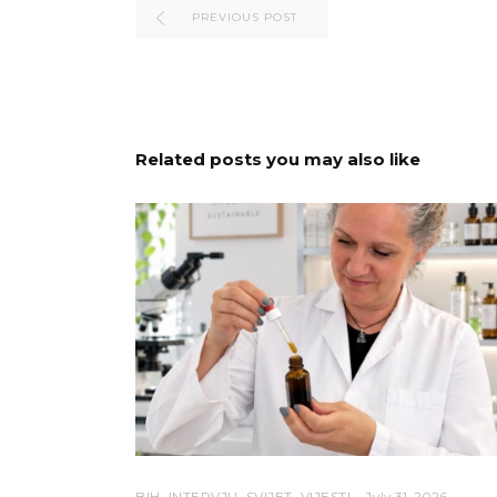
PREVIOUS POST
Related posts you may also like
BIH
,
INTERVJU
,
SVIJET
,
VIJESTI
July 31, 2026