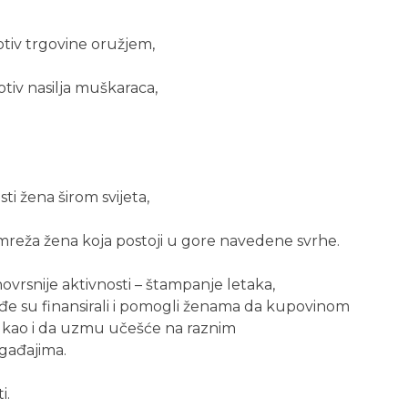
rotiv trgovine oružjem,
otiv nasilja muškaraca,
sti žena širom svijeta,
 mreža žena koja postoji u gore navedene svrhe.
vrsnije aktivnosti – štampanje letaka,
kođe su finansirali i pomogli ženama da kupovinom
 kao i da uzmu učešće na raznim
gađajima.
i.