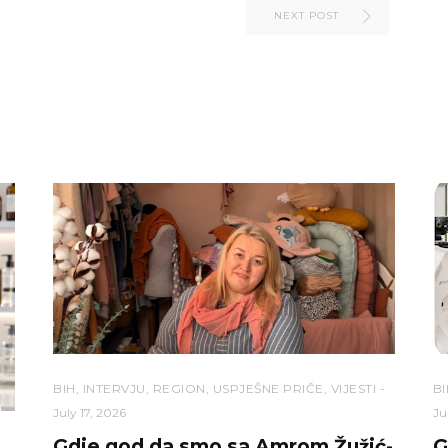
NEXT POST
BIH
,
INTERVJU
,
REGION
,
USPJEŠNE PRIČE
,
VIJESTI
BI
July 17, 2026
Ju
Gdje god da smo sa Amrom Žužić-
G