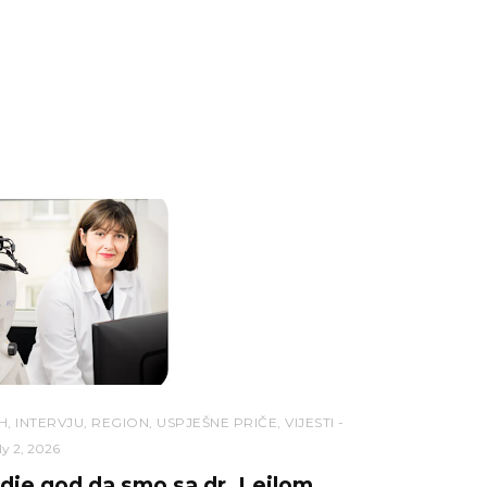
H
,
INTERVJU
,
REGION
,
USPJEŠNE PRIČE
,
VIJESTI
ly 2, 2026
dje god da smo sa dr. Lejlom