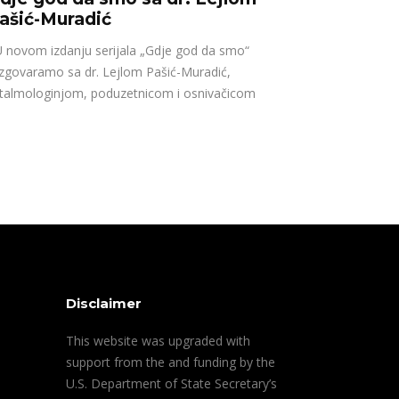
ašić-Muradić
novom izdanju serijala „Gdje god da smo“
zgovaramo sa dr. Lejlom Pašić-Muradić,
talmologinjom, poduzetnicom i osnivačicom
Disclaimer
This website was upgraded with
support from the and funding by the
U.S. Department of State Secretary’s