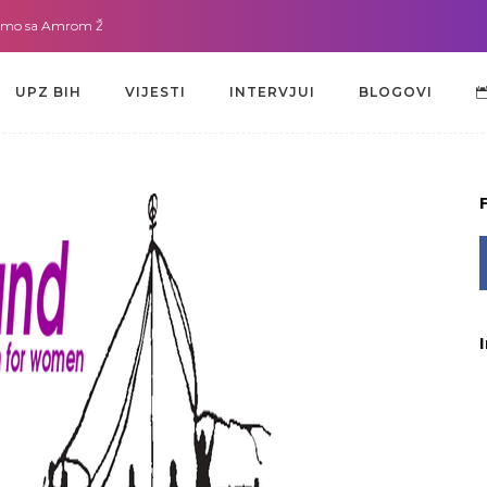
sa Amrom Žužić-Bećirbegović
Gdje god da smo sa dr. Lejlom Pašić-Muradić
UPZ BIH
VIJESTI
INTERVJUI
BLOGOVI
UPZ BIH
VIJESTI
INTERVJUI
BLOGOVI