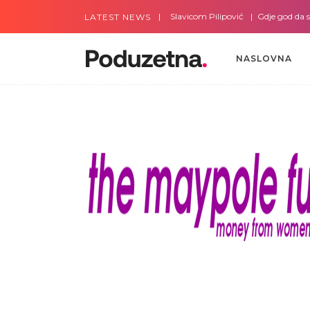
Gdje god da smo sa Slavicom Pilipović
Gdje god da smo 
LATEST NEWS
NASLOVNA
NASLOVNA