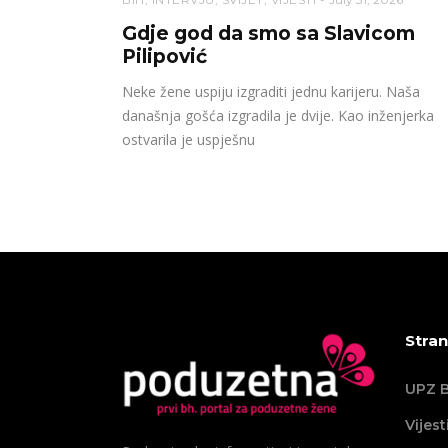
Gdje god da smo sa Slavicom
Pilipović
Neke žene uspiju izgraditi jednu karijeru. Naša
današnja gošća izgradila je dvije. Kao inženjerka
ostvarila je uspješnu
Stran
UPZ B
Vijest