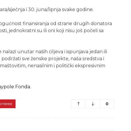
ara/siječnja i 30. juna/lipnja svake godine.
ogućnost finansiranja od strane drugih donatora
ti, jednokratni su ili oni koji nisu još počeli sa
e nalazi unutar naših ciljeva i ispunjava jedan ili
li podržati sve ženske projekte, naša sredstva i
maštovitim, nenasilnim i politički ekspresivnim
aypole Fonda
.
0
pinterest