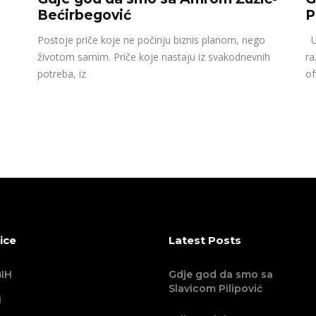
Bećirbegović
P
Postoje priče koje ne počinju biznis planom, nego
U 
životom samim. Priče koje nastaju iz svakodnevnih
ra
potreba, iz
of
ice
Latest Posts
IH
Gdje god da smo sa
Slavicom Pilipović
i