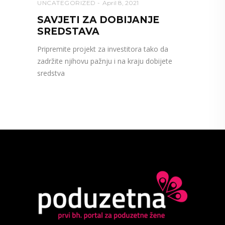
UNCATEGORIZED
April 8, 2021
SAVJETI ZA DOBIJANJE
SREDSTAVA
Pripremite projekt za investitora tako da
zadržite njihovu pažnju i na kraju dobijete
sredstva