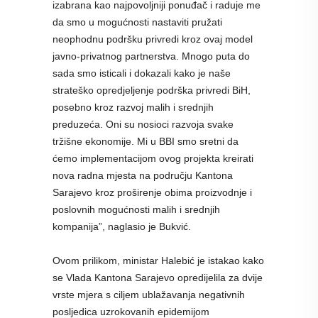
izabrana kao najpovoljniji ponuđač i raduje me
da smo u mogućnosti nastaviti pružati
neophodnu podršku privredi kroz ovaj model
javno-privatnog partnerstva. Mnogo puta do
sada smo isticali i dokazali kako je naše
strateško opredjeljenje podrška privredi BiH,
posebno kroz razvoj malih i srednjih
preduzeća. Oni su nosioci razvoja svake
tržišne ekonomije. Mi u BBI smo sretni da
ćemo implementacijom ovog projekta kreirati
nova radna mjesta na području Kantona
Sarajevo kroz proširenje obima proizvodnje i
poslovnih mogućnosti malih i srednjih
kompanija”, naglasio je Bukvić.
Ovom prilikom, ministar Halebić je istakao kako
se Vlada Kantona Sarajevo opredijelila za dvije
vrste mjera s ciljem ublažavanja negativnih
posljedica uzrokovanih epidemijom