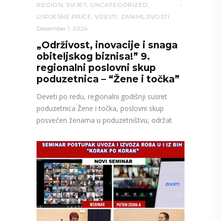
REGION
,
SVIJET
,
UNCATEGORIZED
,
USPJEŠNE PRIČE
,
VIJESTI
,
ZANIMLJIVOSTI
December 1, 2024
„Održivost, inovacije i snaga
obiteljskog biznisa!” 9.
regionalni poslovni skup
poduzetnica – “Žene i točka”
Deveti po redu, regionalni godišnji susret
poduzetnica Žene i točka, poslovni skup
posvećen ženama u poduzetništvu, održat