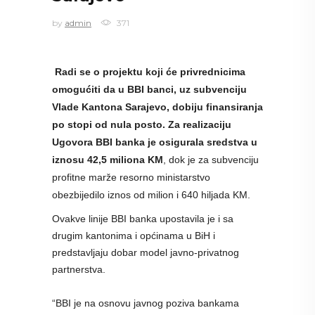
by
admin
371
Radi se o projektu koji će privrednicima
omogućiti da u BBI banci, uz subvenciju
Vlade Kantona Sarajevo, dobiju finansiranja
po stopi od nula posto. Za realizaciju
Ugovora BBI banka je osigurala sredstva u
iznosu 42,5 miliona KM
, dok je za subvenciju
profitne marže resorno ministarstvo
obezbijedilo iznos od milion i 640 hiljada KM.
Ovakve linije BBI banka upostavila je i sa
drugim kantonima i općinama u BiH i
predstavljaju dobar model javno-privatnog
partnerstva.
“BBI je na osnovu javnog poziva bankama