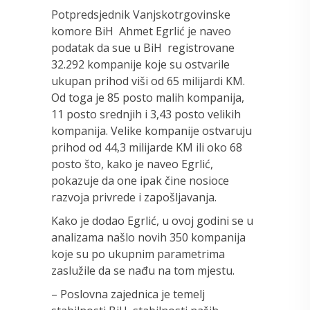
Potpredsjednik Vanjskotrgovinske
komore BiH Ahmet Egrlić je naveo
podatak da sue u BiH registrovane
32.292 kompanije koje su ostvarile
ukupan prihod viši od 65 milijardi KM.
Od toga je 85 posto malih kompanija,
11 posto srednjih i 3,43 posto velikih
kompanija. Velike kompanije ostvaruju
prihod od 44,3 milijarde KM ili oko 68
posto što, kako je naveo Egrlić,
pokazuje da one ipak čine nosioce
razvoja privrede i zapošljavanja.
Kako je dodao Egrlić, u ovoj godini se u
analizama našlo novih 350 kompanija
koje su po ukupnim parametrima
zaslužile da se nađu na tom mjestu.
– Poslovna zajednica je temelj