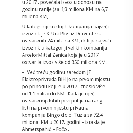
u 2017 . povećala izvoz u odnosu na
godinu ranije (sa 4,8 miliona KM na 6,7
miliona KM).
U kategoriji srednjih kompanija najveći
izvoznik je K-Uni Plus iz Dervente sa
ostvarenih 24 miliona KM, dok je najveći
izvoznik u kategoriji velikih kompanija
ArcelorMittal Zenica koja je u 2017.
ostvarila izvoz više od 350 miliona KM.
– Već treću godinu zaredom JP
Elektroprivreda BiH je na prvom mjestu
po prihodu koji je u 2017. iznosio više
od 1,1 milijardu KM. Kada je riječ o
ostvarenoj dobiti prvi put je na rang
listi na prvom mjestu privatna
kompanija Bingo d.o.o. Tuzla sa 72,4
miliona KM u 2017. godini – istakla je
Ahmetspahić – Fočo .