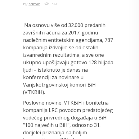
by
admin
360
Na osnovu više od 32.000 predanih
završnih računa za 2017. godinu
nadležnim entitetskim agencijama, 787
kompanija izdvojilo se od ostalih
izvanrednim rezultatima, a sve one
ukupno upošljavaju gotovo 128 hiljada
ljudi – istaknuto je danas na
konferenciji za novinare u
Vanjskotrgovinskoj komori BiH
(VTKBiH).
Poslovne novine, VTKBiH i bonitetna
kompanija LRC povodom predstojećeg
vodećeg privrednog događaja u BiH
"100 najvećih u BiH", odnosno 31.
dodjelei priznanja najboljim