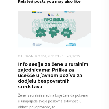
Related posts you may also like
BIH
,
JAVNI POZIVI
,
VIJESTI
June 7, 2025
Info sesije za žene u ruralnim
zajednicama: Prilika za
učešće u javnom pozivu za
dodjelu bespovratnih
sredstava
Žene iz ruralnih sredina koje žele da pokrenu
ili unaprijede svoje poslovne aktivnosti u
oblasti poljoprivrede, te