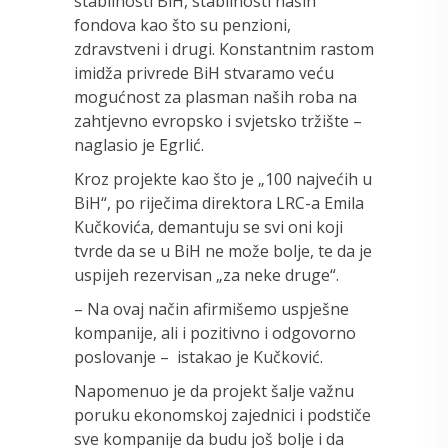
stabilnosti BiH, stabilnosti naših
fondova kao što su penzioni,
zdravstveni i drugi. Konstantnim rastom
imidža privrede BiH stvaramo veću
mogućnost za plasman naših roba na
zahtjevno evropsko i svjetsko tržište –
naglasio je Egrlić.
Kroz projekte kao što je „100 najvećih u
BiH“, po riječima direktora LRC-a Emila
Kučkovića, demantuju se svi oni koji
tvrde da se u BiH ne može bolje, te da je
uspijeh rezervisan „za neke druge“.
– Na ovaj način afirmišemo uspješne
kompanije, ali i pozitivno i odgovorno
poslovanje – istakao je Kučković.
Napomenuo je da projekt šalje važnu
poruku ekonomskoj zajednici i podstiče
sve kompanije da budu još bolje i da