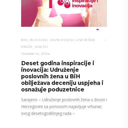
BIH
,
BLOGOVI
,
JAVNI POZIVI
,
USPJEŠNE
PRIČE
,
VIJESTI
October 14, 2024
Deset godina inspiracije i
inovacija: Udruženje
poslovnih žena u BiH
obilježava deceniju uspjeha i
osnažuje poduzetnice
Sarajevo – Udruženje poslovnih žena u Bosni i
Hercegovini sa ponosom najavljuje vrhunac
svog desetogodišnjeg rada –