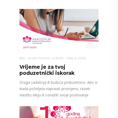
BIH
,
JAVNI POZIVI
,
VIJESTI
May 6, 2025
Vrijeme je za tvoj
poduzetnički iskorak
Draga sadašnja ili buduća poduzetnice, Ako si
ikada poželjela napraviti promjenu, razviti
vlastitu ideju ili osnažiti svoje poslovanje