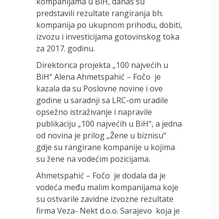
kompanijama u BiH, danas su
predstavili rezultate rangiranja bh.
kompanija po ukupnom prihodu, dobiti,
izvozu i investicijama gotovinskog toka
za 2017. godinu.
Direktorica projekta „100 najvećih u
BiH“ Alena Ahmetspahić – Fočo je
kazala da su Poslovne novine i ove
godine u saradnji sa LRC-om uradile
opsežno istraživanje i napravile
publikaciju „100 najvećih u BiH“, a jedna
od novina je prilog „Žene u biznisu“
gdje su rangirane kompanije u kojima
su žene na vodećim pozicijama.
Ahmetspahić – Fočo je dodala da je
vodeća među malim kompanijama koje
su ostvarile zavidne izvozne rezultate
firma Veza- Nekt d.o.o. Sarajevo koja je