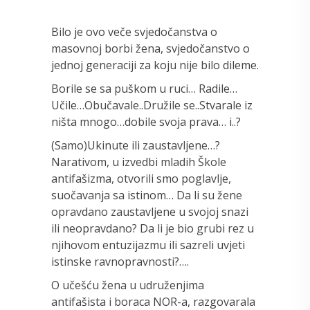
Bilo je ovo veče svjedočanstva o
masovnoj borbi žena, svjedočanstvo o
jednoj generaciji za koju nije bilo dileme.
Borile se sa puškom u ruci… Radile…
Učile…Obučavale..Družile se..Stvarale iz
ništa mnogo…dobile svoja prava… i..?
(Samo)Ukinute ili zaustavljene…?
Narativom, u izvedbi mladih Škole
antifašizma, otvorili smo poglavlje,
suočavanja sa istinom… Da li su žene
opravdano zaustavljene u svojoj snazi
ili neopravdano? Da li je bio grubi rez u
njihovom entuzijazmu ili sazreli uvjeti
istinske ravnopravnosti?….
O učešću žena u udruženjima
antifašista i boraca NOR-a, razgovarala