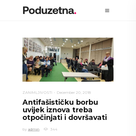
ZANIMLJIVOSTI
December 20, 2018
Antifašističku borbu
uvijek iznova treba
otpočinjati i dovršavati
by
admin
344