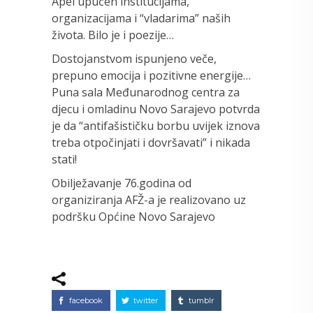
Apel upućen institucijama,
organizacijama i “vladarima” naših
života. Bilo je i poezije…
Dostojanstvom ispunjeno veče,
prepuno emocija i pozitivne energije…
Puna sala Međunarodnog centra za
djecu i omladinu Novo Sarajevo potvrda
je da “antifašističku borbu uvijek iznova
treba otpočinjati i dovršavati” i nikada
stati!
Obilježavanje 76.godina od
organiziranja AFŽ-a je realizovano uz
podršku Općine Novo Sarajevo
facebook
twitter
tumblr