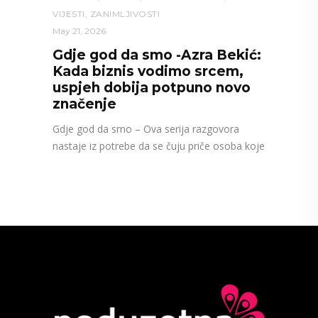
VIJESTI
,
ZANIMLJIVOSTI
May 21, 2026
Gdje god da smo -Azra Bekić:
Kada biznis vodimo srcem,
uspjeh dobija potpuno novo
značenje
Gdje god da smo – Ova serija razgovora
nastaje iz potrebe da se čuju priče osoba koje