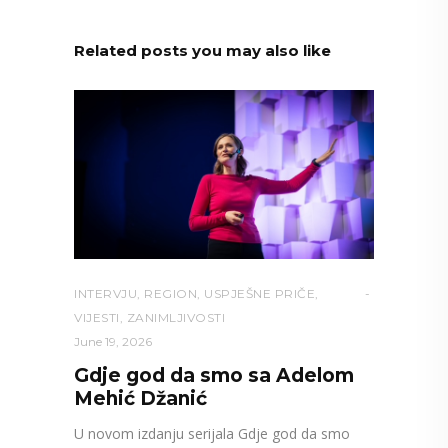
Related posts you may also like
INTERVJU
,
REGION
,
USPJEŠNE PRIČE
,
VIJESTI
,
ZANIMLJIVOSTI
June 19, 2026
Gdje god da smo sa Adelom
Mehić Džanić
U novom izdanju serijala Gdje god da smo