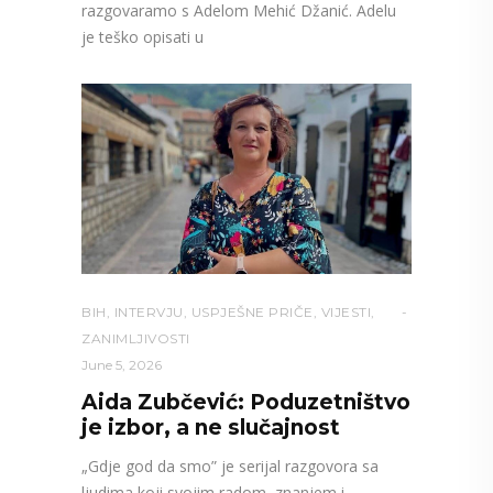
razgovaramo s Adelom Mehić Džanić. Adelu
je teško opisati u
BIH
,
INTERVJU
,
USPJEŠNE PRIČE
,
VIJESTI
,
ZANIMLJIVOSTI
June 5, 2026
Aida Zubčević: Poduzetništvo
je izbor, a ne slučajnost
„Gdje god da smo” je serijal razgovora sa
ljudima koji svojim radom, znanjem i