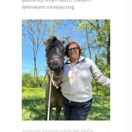
djelovanjem ostavljaju trag
INTERVJU
,
REGION
,
USPJEŠNE PRIČE
,