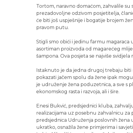
Tortom, naravno domaćom, zahvalile su se
prezadovoljne odzivom posjetitelja, člani
će biti još uspješnije i bogatije brojem 
pravom putu.
Stigli smo obići i jedinu farmu magaraca u
asortiman proizvoda od magarećeg mlijek
šampona. Ova posjeta se najviše svidjela 
Istaknuto je da jedna drugoj trebaju biti 
pokazati jačem spolu da žene ipak mogu i
je udruženje žena poduzetnica, a sve s pl
ekonomskog rasta i razvoja, ali i šire.
Enesi Bukvić, predsjednici kluba, zahval
realizacijama uz posebnu zahvalnicu za 
predsjednica Udruženja poslovnih žena u B
ukratko, osnažila žene primjerima i savjet