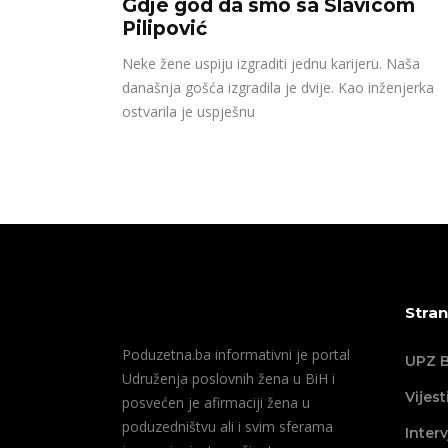
Gdje god da smo sa Slavicom
Pilipović
Neke žene uspiju izgraditi jednu karijeru. Naša
današnja gošća izgradila je dvije. Kao inženjerka
ostvarila je uspješnu
Stran
Poduzetna.ba informativni je portal
UPZ B
Udruženja poslovnih žena u BiH i
Vijest
posvećen je afirmaciji žena u
poduzedništvu ali i svim sferama
Interv