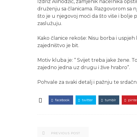
Izdriz Alihodžić, zamjenik načelnika opštin
druženju sa članicama. Razgovorom sa nji
što je u njegovoj moći da što više i bolje 
zaslužuju.
Kako članice rekoše: Nisu borba i uspjeh 
zajedništvo je bit.
Motiv kluba je: “ Svijet treba jake žene. 
zajedno jedna uz drugu i žive hrabro”.
Pohvale za svaki detalj i pažnju te srda
facebook
twitter
tumblr
pinte
PREVIOUS POST