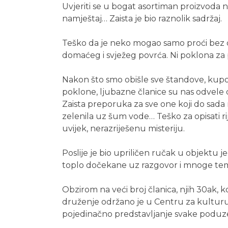
Uvjeriti se u bogat asortiman proizvoda na
namještaj… Zaista je bio raznolik sadržaj.
Teško da je neko mogao samo proći bez 
domaćeg i svježeg povrća. Ni poklona za p
Nakon što smo obišle sve štandove, kupo
poklone, ljubazne članice su nas odvel
Zaista preporuka za sve one koji do sada nis
zelenila uz šum vode… Teško za opisati ri
uvijek, nerazriješenu misteriju.
Poslije je bio upriličen ručak u objektu 
toplo dočekane uz razgovor i mnoge te
Obzirom na veći broj članica, njih 30ak, 
druženje održano je u Centru za kulturu. 
pojedinačno predstavljanje svake poduzet