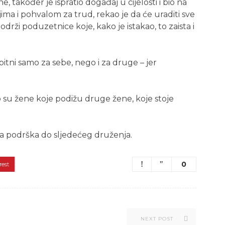
e, također je ispratio događaj u cijelosti i bio na
ma i pohvalom za trud, rekao je da će uraditi sve
podrži poduzetnice koje, kako je istakao, to zaista i
bitni samo za sebe, nego i za druge – jer
To su žene koje podižu druge žene, koje stoje
čna podrška do sljedećeg druženja.
0
rest
NEXT POST