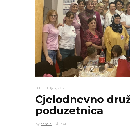
BIH
July 3, 2021
Cjelodnevno druž
poduzetnica
by
admin
461