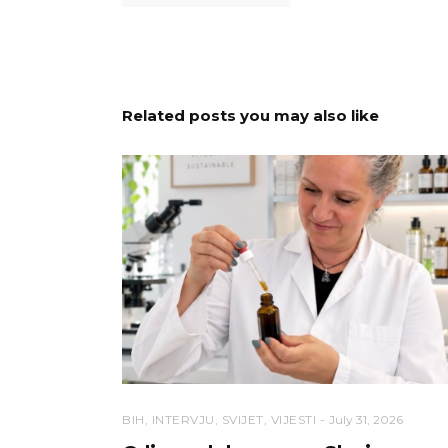
Related posts you may also like
BIH
,
INTERVJU
,
SVIJET
,
VIJESTI
July 31, 2026