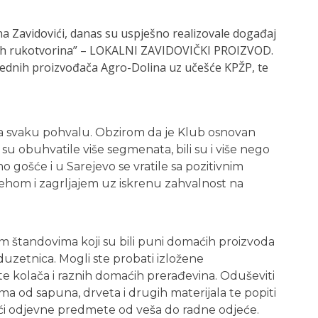
a Zavidovići, danas su uspješno realizovale događaj
aćih rukotvorina” – LOKALNI ZAVIDOVIČKI PROIZVOD.
rednih proizvođača Agro-Dolina uz učešće KPŽP, te
za svaku pohvalu. Obzirom da je Klub osnovan
a su obuhvatile više segmenata, bili su i više nego
mo gošće i u Sarejevo se vratile sa pozitivnim
jehom i zagrljajem uz iskrenu zahvalnost na
jim štandovima koji su bili puni domaćih proizvoda
duzetnica. Mogli ste probati izložene
e kolača i raznih domaćih prerađevina. Oduševiti
a od sapuna, drveta i drugih materijala te popiti
aći odjevne predmete od veša do radne odjeće.