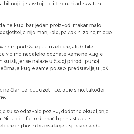
 biljnoj i ljekovitoj bazi. Pronaći adekvatan
da ne kupi bar jedan proizvod, makar malo
osjetitelje nije manjkalo, pa čak ni za najmlađe.
vinom podržale poduzetnice, ali dobile i
e da vidimo nadaleko poznate kamene kugle.
u išli, jer se nalaze u čistoj prirodi, punoj
ječima, a kugle same po sebi predstavljaju, još
jedne članice, poduzetnice, gdje smo, također,
me.
koje su se odazvale pozivu, dodatno okupljanje i
Ni tu nije falilo domaćih poslastica uz
nice i njihovih biznisa koje uspješno vode.