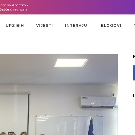
Amrom Žužić-Bećirbegović
Gdje god da smo sa dr. Lejlom Pašić-Muradić
u javnom pozivu za dodjelu bespovratnih sredstava
UPZ BIH
VIJESTI
INTERVJUI
BLOGOVI
UPZ BIH
VIJESTI
INTERVJUI
BLOGOVI