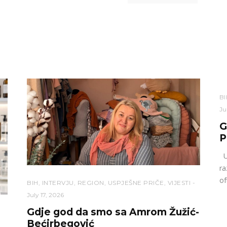
BI
Ju
G
P
U 
ra
of
BIH
,
INTERVJU
,
REGION
,
USPJEŠNE PRIČE
,
VIJESTI
July 17, 2026
Gdje god da smo sa Amrom Žužić-
Bećirbegović