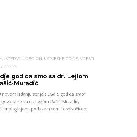
H
,
INTERVJU
,
REGION
,
USPJEŠNE PRIČE
,
VIJESTI
ly 2, 2026
dje god da smo sa dr. Lejlom
ašić-Muradić
novom izdanju serijala „Gdje god da smo“
zgovaramo sa dr. Lejlom Pašić-Muradić,
talmologinjom, poduzetnicom i osnivačicom