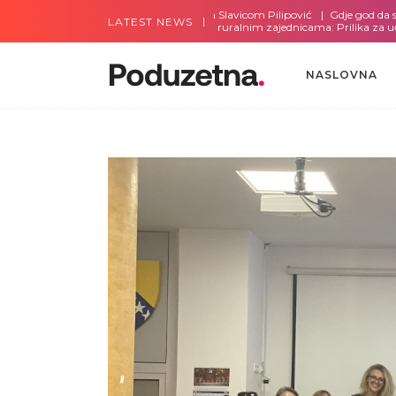
Gdje god da smo sa Slavicom Pilipović
Gdje god da smo sa 
LATEST NEWS
Info sesije za žene u ruralnim zajednicama: Prilika za učešće 
NASLOVNA
NASLOVNA