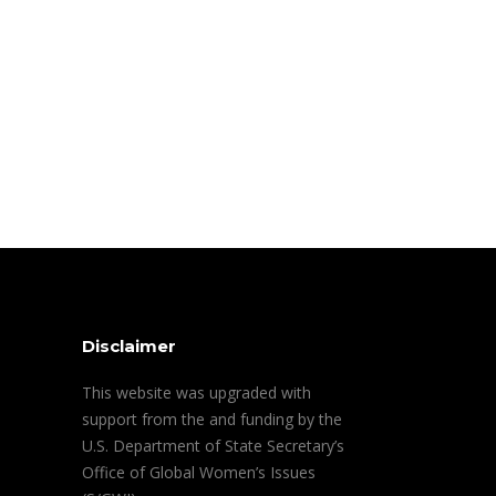
Disclaimer
This website was upgraded with
support from the and funding by the
U.S. Department of State Secretary’s
Office of Global Women’s Issues