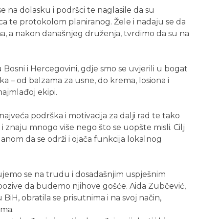
 na dolasku i podršci te naglasile da su
ca te protokolom planiranog. Žele i nadaju se da
žena, a nakon današnjeg druženja, tvrdimo da su na
 Bosni i Hercegovini, gdje smo se uvjerili u bogat
a – od balzama za usne, do krema, losiona i
najmlađoj ekipi.
najveća podrška i motivacija za dalji rad te tako
 znaju mnogo više nego što se uopšte misli. Cilj
anom da se održi i ojača funkcija lokalnog
jujemo se na trudu i dosadašnjim uspješnim
pozive da budemo njihove gošće. Aida Zubčević,
iH, obratila se prisutnima i na svoj način,
ima.