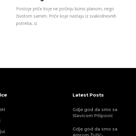
Postoje priče koje ne počinju biznis planom, nego
životom samim. Priče koje nastaju iz svakodnevnih
potreba, iz
ice
Latest Posts
IH
Gdje god da smo sa
Slavicom Pilipović
i
Gdje god da smo sa
jui
Amrom Žužić-