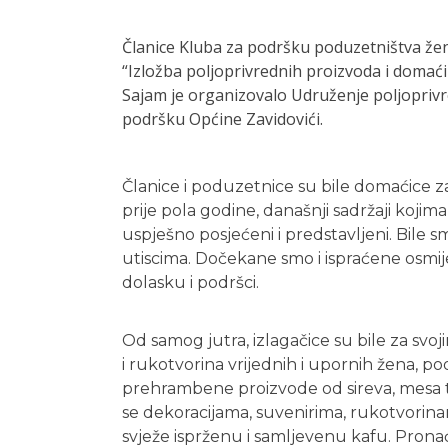
Članice Kluba za podršku poduzetništva žen
“Izložba poljoprivrednih proizvoda i dom
Sajam je organizovalo Udruženje poljopriv
podršku Općine Zavidovići.
Članice i poduzetnice su bile domaćice 
prije pola godine, današnji sadržaji kojim
uspješno posjećeni i predstavljeni. Bile s
utiscima. Dočekane smo i ispraćene osmi
dolasku i podršci.
Od samog jutra, izlagačice su bile za svo
i rukotvorina vrijednih i upornih žena, po
prehrambene proizvode od sireva, mesa t
se dekoracijama, suvenirima, rukotvorinam
svježe isprženu i samljevenu kafu. Pron