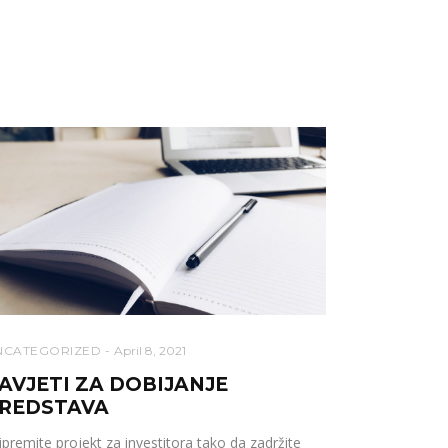
NCATEGORIZED
April 8, 2021
AVJETI ZA DOBIJANJE
REDSTAVA
ipremite projekt za investitora tako da zadržite