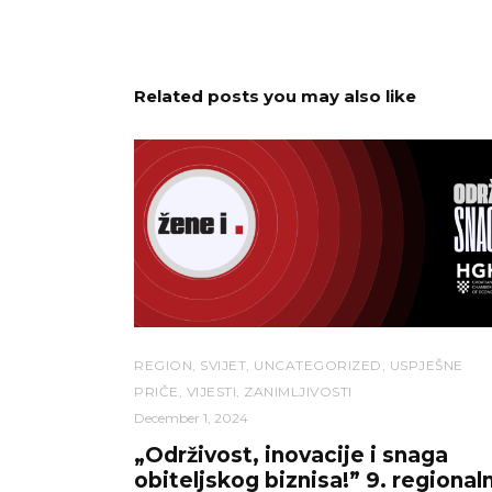
Related posts you may also like
REGION
,
SVIJET
,
UNCATEGORIZED
,
USPJEŠNE
PRIČE
,
VIJESTI
,
ZANIMLJIVOSTI
December 1, 2024
„Održivost, inovacije i snaga
obiteljskog biznisa!” 9. regionaln