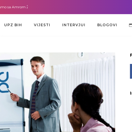
a Amrom Žužić-Bećirbegović
Gdje god da smo sa dr. Lejlom Pašić-Muradić
UPZ BIH
VIJESTI
INTERVJUI
BLOGOVI
UPZ BIH
VIJESTI
INTERVJUI
BLOGOVI