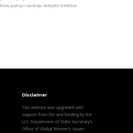
ihovu pažnju i na kraju dobijete sredstva
Disclaimer
This website was upgraded with
support from the and funding by the
U.S. Department of State Secretary’s
Office of Global Women’s Issues