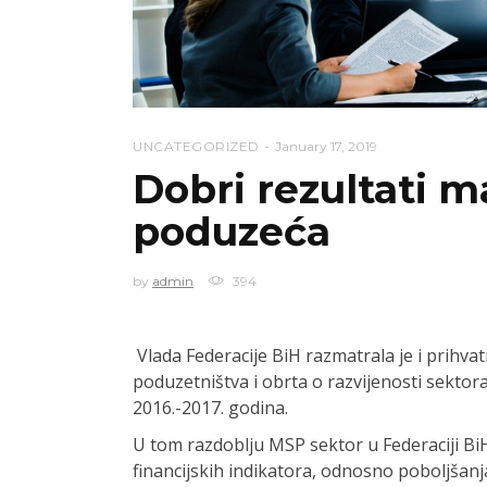
UNCATEGORIZED
January 17, 2019
Dobri rezultati ma
poduzeća
by
admin
394
Vlada Federacije BiH razmatrala je i prihvat
poduzetništva i obrta o razvijenosti sektor
2016.-2017. godina.
U tom razdoblju MSP sektor u Federaciji Bi
financijskih indikatora, odnosno poboljšanj