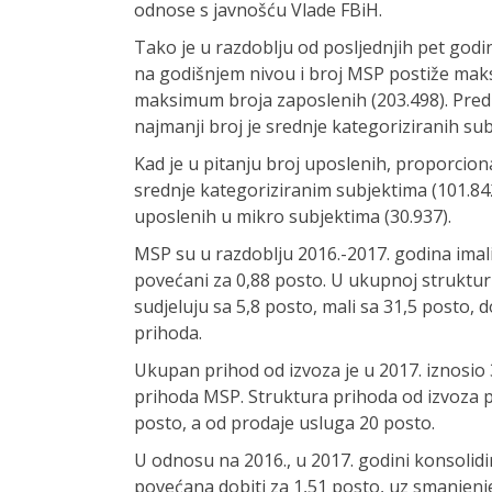
odnose s javnošću Vlade FBiH.
Tako je u razdoblju od posljednjih pet godi
na godišnjem nivou i broj MSP postiže mak
maksimum broja zaposlenih (203.498). Prednj
najmanji broj je srednje kategoriziranih sub
Kad je u pitanju broj uposlenih, proporciona
srednje kategoriziranim subjektima (101.842
uposlenih u mikro subjektima (30.937).
MSP su u razdoblju 2016.-2017. godina imal
povećani za 0,88 posto. U ukupnoj struktur
sudjeluju sa 5,8 posto, mali sa 31,5 posto,
prihoda.
Ukupan prihod od izvoza je u 2017. iznosio
prihoda MSP. Struktura prihoda od izvoza 
posto, a od prodaje usluga 20 posto.
U odnosu na 2016., u 2017. godini konsolidi
povećana dobiti za 1,51 posto, uz smanjenj