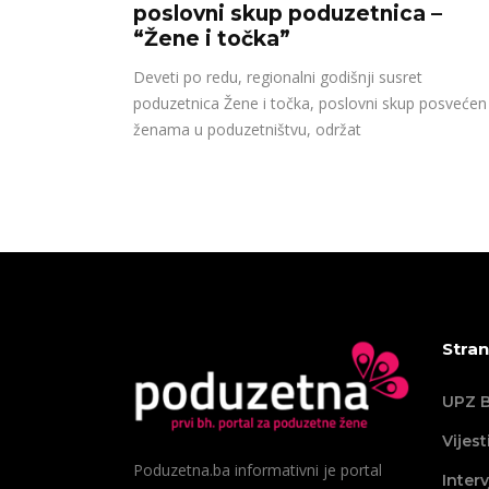
poslovni skup poduzetnica –
“Žene i točka”
Deveti po redu, regionalni godišnji susret
poduzetnica Žene i točka, poslovni skup posvećen
ženama u poduzetništvu, održat
Stran
UPZ B
Vijest
Poduzetna.ba informativni je portal
Interv