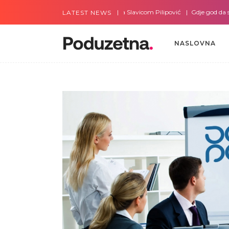
Gdje god da smo sa Slavicom Pilipović
Gdje god da smo s
LATEST NEWS
NASLOVNA
NASLOVNA