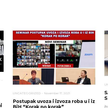
U
S
UNCATEGORIZED
November 17, 2021
S
Postupak uvoza i izvoza roba u i iz
i
BiH “Korak po korak”
Pr