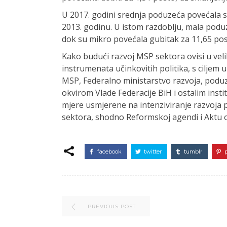
U 2017. godini srednja poduzeća povećala 
2013. godinu. U istom razdoblju, mala podu
dok su mikro povećala gubitak za 11,65 pos
Kako budući razvoj MSP sektora ovisi u velik
instrumenata učinkovitih politika, s ciljem
MSP, Federalno ministarstvo razvoja, poduze
okvirom Vlade Federacije BiH i ostalim instit
mjere usmjerene na intenziviranje razvoja 
sektora, shodno Reformskoj agendi i Aktu 
facebook
twitter
tumblr
PREVIOUS POST