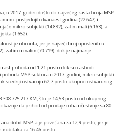
na, u 2017. godini došlo do najvećeg rasta broja MSP
simum posljednjih dvanaest godina (22.647) i
ače mikro subjekti (14.832), zatim mali (6.163), a
jekta (1.652).
lnost je obrnuta, jer je najveći broj uposlenih u
), zatim u malim (70.719), dok je najmanje
i rast prihoda od 1,21 posto dok su rashodi
i prihoda MSP sektora u 2017. godini, mikro subjekti
 dok srednji ostvaruju 62,7 posto ukupno ostvarenog
 3.308.725.217 KM, što je 14,53 posto od ukupnog
pokazuje da prihod od prodaje roba učestvuje sa 80
rana dobit MSP-a je povećana za 12,9 posto, jer je
e gubitaka za 16,46 posto.