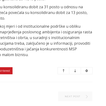
su konsolidiranu dobit za 31 posto u odnosu na
zeća povećala su konsolidiranu dobit za 13 posto,
to.
oj mjeri i od institucionalne podrške u obliku
 unaprjeđenja poslovnog ambijenta i osiguranja rasta
tništva i obrta, u suradnji s institucionalnim
ucijama treba, zaključeno je u informaciji, provoditi
poduzetništva i jačanja konkurentnosti MSP
o malom biznisu.
0
pinterest
NEXT POST