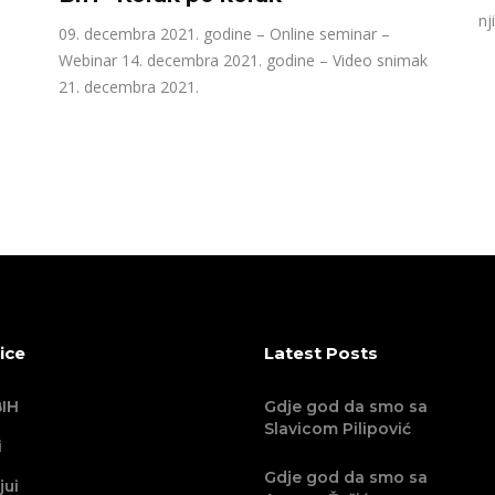
nj
09. decembra 2021. godine – Online seminar –
Webinar 14. decembra 2021. godine – Video snimak
21. decembra 2021.
ice
Latest Posts
IH
Gdje god da smo sa
Slavicom Pilipović
i
Gdje god da smo sa
jui