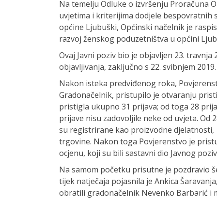
Na temelju Odluke o izvršenju Proračuna Op
uvjetima i kriterijima dodjele bespovratn
općine Ljubuški, Općinski načelnik je raspis
razvoj ženskog poduzetništva u općini Ljub
Ovaj Javni poziv bio je objavljen 23. travnja
objavljivanja, zaključno s 22. svibnjem 2019
Nakon isteka predviđenog roka, Povjerenstv
Gradonačelnik, pristupilo je otvaranju pristig
pristigla ukupno 31 prijava; od toga 28 prija
prijave nisu zadovoljile neke od uvjeta. Od 2
su registrirane kao proizvodne djelatnosti, 
trgovine. Nakon toga Povjerenstvo je pristu
ocjenu, koji su bili sastavni dio Javnog pozi
Na samom početku prisutne je pozdravio šef
tijek natječaja pojasnila je Ankica Šaravan
obratili gradonačelnik Nevenko Barbarić i m