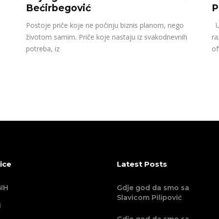
Bećirbegović
P
Postoje priče koje ne počinju biznis planom, nego
U 
životom samim. Priče koje nastaju iz svakodnevnih
ra
potreba, iz
of
ice
Latest Posts
IH
Gdje god da smo sa
Slavicom Pilipović
i