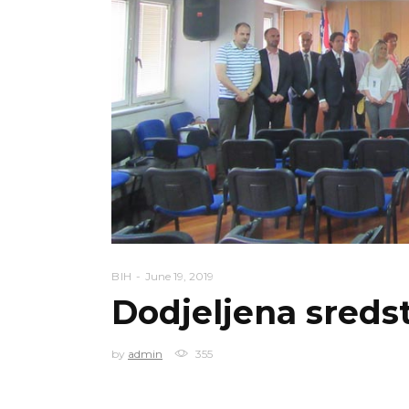
BIH
June 19, 2019
Dodjeljena sreds
by
admin
355