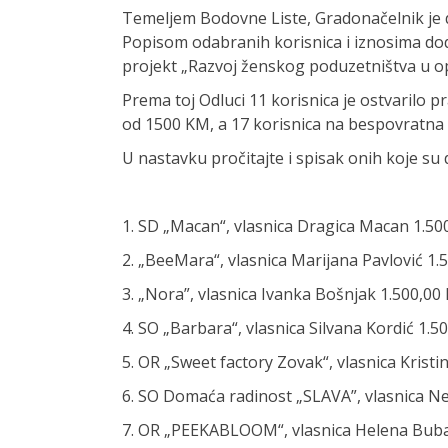
Temeljem Bodovne Liste, Gradonačelnik je d
Popisom odabranih korisnica i iznosima dodi
projekt „Razvoj ženskog poduzetništva u op
Prema toj Odluci 11 korisnica je ostvarilo 
od 1500 KM, a 17 korisnica na bespovratna 
U nastavku pročitajte i spisak onih koje su 
1. SD „Macan“, vlasnica Dragica Macan 1.5
2. „BeeMara“, vlasnica Marijana Pavlović 1
3. „Nora”, vlasnica Ivanka Bošnjak 1.500,0
4. SO „Barbara“, vlasnica Silvana Kordić 1.
5. OR „Sweet factory Zovak“, vlasnica Krist
6. SO Domaća radinost „SLAVA”, vlasnica N
7. OR „PEEKABLOOM“, vlasnica Helena Bub