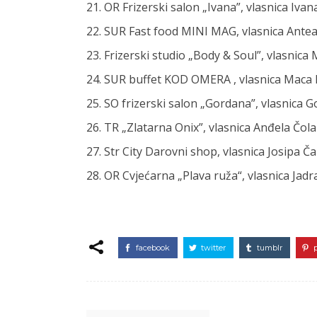
21. OR Frizerski salon „Ivana”, vlasnica Iva
22. SUR Fast food MINI MAG, vlasnica Ante
23. Frizerski studio „Body & Soul”, vlasnic
24. SUR buffet KOD OMERA , vlasnica Maca
25. SO frizerski salon „Gordana”, vlasnic
26. TR „Zlatarna Onix”, vlasnica Anđela Čol
27. Str City Darovni shop, vlasnica Josipa 
28. OR Cvjećarna „Plava ruža“, vlasnica Ja
facebook
twitter
tumblr