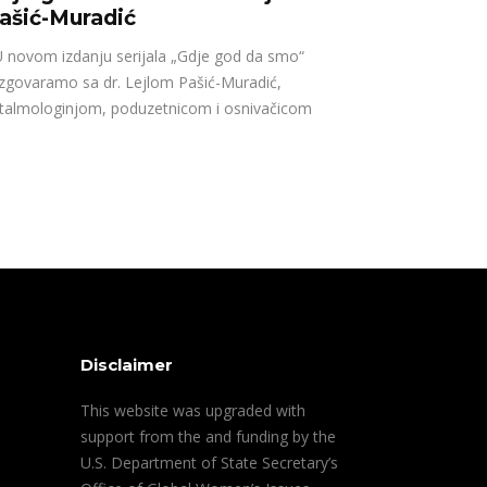
ašić-Muradić
novom izdanju serijala „Gdje god da smo“
zgovaramo sa dr. Lejlom Pašić-Muradić,
talmologinjom, poduzetnicom i osnivačicom
Disclaimer
This website was upgraded with
support from the and funding by the
U.S. Department of State Secretary’s