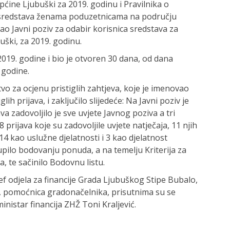
ćine Ljubuški za 2019. godinu i Pravilnika o
ih sredstava ženama poduzetnicama na području
ao Javni poziv za odabir korisnica sredstava za
uški, za 2019. godinu.
 2019. godine i bio je otvoren 30 dana, od dana
. godine.
o za ocjenu pristiglih zahtjeva, koje je imenovao
lih prijava, i zaključilo slijedeće: Na Javni poziv je
va zadovoljilo je sve uvjete Javnog poziva a tri
8 prijava koje su zadovoljile uvjete natječaja, 11 njih
14 kao uslužne djelatnosti i 3 kao djelatnost
pilo bodovanju ponuda, a na temelju Kriterija za
va, te sačinilo Bodovnu listu.
 odjela za financije Grada Ljubuškog Stipe Bubalo,
ja, pomoćnica gradonačelnika, prisutnima su se
inistar financija ZHŽ Toni Kraljević.