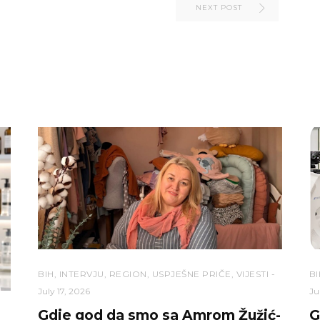
NEXT POST
BIH
,
INTERVJU
,
REGION
,
USPJEŠNE PRIČE
,
VIJESTI
BI
July 17, 2026
Ju
Gdje god da smo sa Amrom Žužić-
G