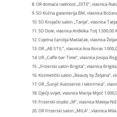
8. OR domaća radinost „DITE”, vlasnica Nata
9. SO Kožna galanterija BM, vlasnica Boža
10. SO Krojački salon „Tanja”, vlasnica Tat
11. SD Dole, vlasnica Anđelka Tolj 1.500,00
12. Cvjetna čarolija Maslačak, vlasnica Žel
13. OR „AB STIL”, vlasnica Ana Boras 1.000
14. UR „Caffe bar Time”, vlasnica Josipa Ro
15. „Frizerski salon Brigita”, vlasnica Brigi
16. Kozmetički salon „Beauty by Željana”, v
17. OR „Šunjić Autoservis i lakirirnica”, vl
18. Dječji svijet, vlasnica Marija Mijoč 1.00
19. Frizerski studio „M”, vlasnica Mateja Ni
20. OR Frizerski salon „MILA“ , vlasnica Mil