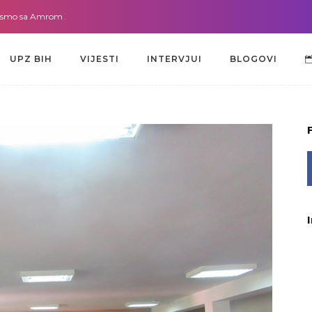
Amrom Žužić-Bećirbegović
Gdje god da smo sa dr. Lejlom Pašić-Muradić
UPZ BIH
VIJESTI
INTERVJUI
BLOGOVI
UPZ BIH
VIJESTI
INTERVJUI
BLOGOVI