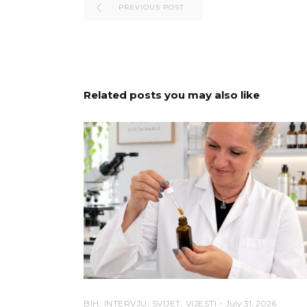
PREVIOUS POST
Related posts you may also like
BIH
,
INTERVJU
,
SVIJET
,
VIJESTI
July 31, 2026