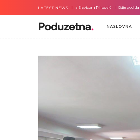
Gdje god da smo sa Slavicom Pilipović
Gdje god da smo sa 
LATEST NEWS
NASLOVNA
NASLOVNA