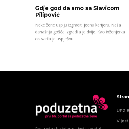
Gdje god da smo sa Slavicom
Pilipović
Neke žene uspiju izgraditi jednu karijeru. Naša
današnja gošća izgradila je dvije. Kao inženjerka
ostvarila je uspješnu
Stran
UPZ B
Vijest
Poduzetna.ba informativni je portal