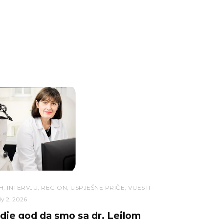
H
,
INTERVJU
,
REGION
,
USPJEŠNE PRIČE
,
VIJESTI
ly 2, 2026
dje god da smo sa dr. Lejlom