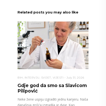
Related posts you may also like
BIH
,
INTERVJU
,
SVIJET
,
VIJESTI
July 31, 2026
Gdje god da smo sa Slavicom
Pilipović
Neke žene uspiju izgraditi jednu karijeru. Naša
današnja gošća izgradila je dvije. Kao