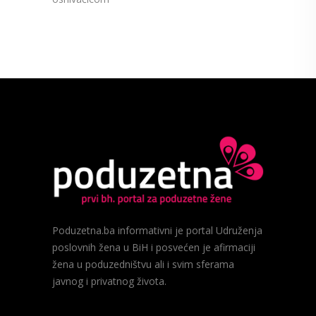
Poduzetna.ba informativni je portal Udruženja
poslovnih žena u BiH i posvećen je afirmaciji
žena u poduzedništvu ali i svim sferama
javnog i privatnog života.