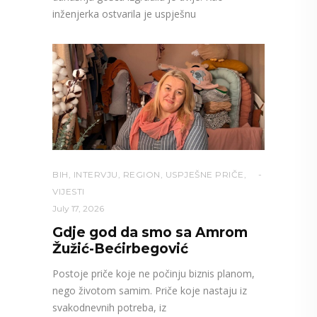
inženjerka ostvarila je uspješnu
BIH
,
INTERVJU
,
REGION
,
USPJEŠNE PRIČE
,
VIJESTI
July 17, 2026
Gdje god da smo sa Amrom
Žužić-Bećirbegović
Postoje priče koje ne počinju biznis planom,
nego životom samim. Priče koje nastaju iz
svakodnevnih potreba, iz