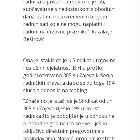
radnika u privatnom sektoru je isti,
suočavaju se s nedostatkom slobodnih
dana, zatim prekovremenim brojem
radnih sati koje ne mogu naplatiti i
radom na državne praznike”, kazala je
Beširović.
Ona je istakla da je u Sindikatu trgovine
i uslužnih djelatnosti BiH u prošloj
godini otkriveno 305 slučajeva kršenja
radničkih prava, a da su se do toga 194
slučaja odnosila na mobing.
“Značajno je istaći da je Sindikat od tih
305 slučajeva riješio 199 u korist
radnika što je poboljšanje u odnosu na
prethodne godine i to se sve riješilo
isključivo direktnim pregovorima s
poslodavcima. Najveći problem je strah