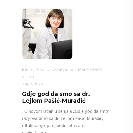
BIH
,
INTERVJU
,
REGION
,
USPJEŠNE PRIČE
,
VIJESTI
July 2, 2026
Gdje god da smo sa dr.
Lejlom Pašić-Muradić
U novom izdanju serijala „Gdje god da smo“
razgovaramo sa dr. Lejlom Pašić-Muradić,
oftalmologinjom, poduzetnicom i
osnivačicom