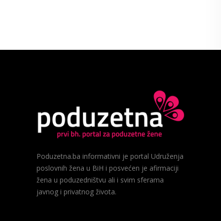
Poduzetna.ba informativni je portal Udruženja
poslovnih žena u BiH i posvećen je afirmaciji
žena u poduzedništvu ali i svim sferama
javnog i privatnog života.