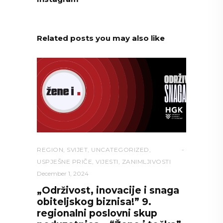
Related posts you may also like
REGION
,
SVIJET
,
UNCATEGORIZED
,
USPJEŠNE PRIČE
,
VIJESTI
,
ZANIMLJIVOSTI
December 1, 2024
„Održivost, inovacije i snaga
obiteljskog biznisa!” 9.
regionalni poslovni skup