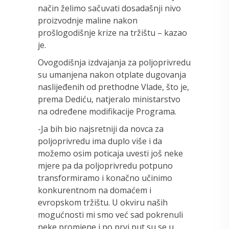
način želimo sačuvati dosadašnji nivo
proizvodnje maline nakon
prošlogodišnje krize na tržištu – kazao
je.
Ovogodišnja izdvajanja za poljoprivredu
su umanjena nakon otplate dugovanja
naslijeđenih od prethodne Vlade, što je,
prema Dediću, natjeralo ministarstvo
na određene modifikacije Programa.
-Ja bih bio najsretniji da novca za
poljoprivredu ima duplo više i da
možemo osim poticaja uvesti još neke
mjere pa da poljoprivredu potpuno
transformiramo i konačno učinimo
konkurentnom na domaćem i
evropskom tržištu. U okviru naših
mogućnosti mi smo već sad pokrenuli
neke promjene i po prvi put su se u