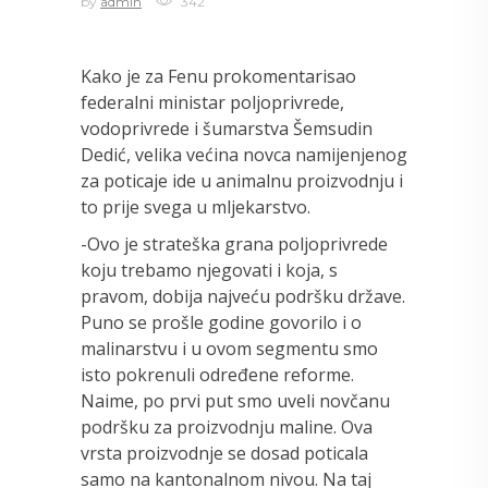
by
admin
342
Kako je za Fenu prokomentarisao
federalni ministar poljoprivrede,
vodoprivrede i šumarstva Šemsudin
Dedić, velika većina novca namijenjenog
za poticaje ide u animalnu proizvodnju i
to prije svega u mljekarstvo.
-Ovo je strateška grana poljoprivrede
koju trebamo njegovati i koja, s
pravom, dobija najveću podršku države.
Puno se prošle godine govorilo i o
malinarstvu i u ovom segmentu smo
isto pokrenuli određene reforme.
Naime, po prvi put smo uveli novčanu
podršku za proizvodnju maline. Ova
vrsta proizvodnje se dosad poticala
samo na kantonalnom nivou. Na taj