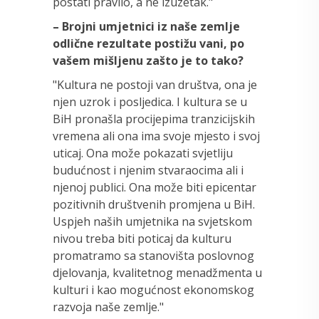
postati pravilo, a ne izuzetak."
– Brojni umjetnici iz naše zemlje
odlične rezultate postižu vani, po
vašem mišljenu zašto je to tako?
"Kultura ne postoji van društva, ona je
njen uzrok i posljedica. I kultura se u
BiH pronašla procijepima tranzicijskih
vremena ali ona ima svoje mjesto i svoj
uticaj. Ona može pokazati svjetliju
budućnost i njenim stvaraocima ali i
njenoj publici. Ona može biti epicentar
pozitivnih društvenih promjena u BiH.
Uspjeh naših umjetnika na svjetskom
nivou treba biti poticaj da kulturu
promatramo sa stanovišta poslovnog
djelovanja, kvalitetnog menadžmenta u
kulturi i kao mogućnost ekonomskog
razvoja naše zemlje."