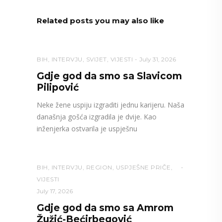
Related posts you may also like
BIH
,
INTERVJU
,
SVIJET
,
VIJESTI
July 31, 2026
Gdje god da smo sa Slavicom
Pilipović
Neke žene uspiju izgraditi jednu karijeru. Naša
današnja gošća izgradila je dvije. Kao
inženjerka ostvarila je uspješnu
BIH
,
INTERVJU
,
REGION
,
USPJEŠNE PRIČE
,
VIJESTI
July 17, 2026
Gdje god da smo sa Amrom
Žužić-Bećirbegović