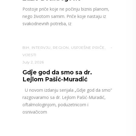
Postoje priče koje ne počinju biznis planom,
nego životom samim. Priče koje nastaju iz
svakodnevnih potreba, iz
BIH
,
INTERVJU
,
REGION
,
USPJEŠNE PRIČE
,
VIJESTI
July 2, 2026
Gdje god da smo sa dr.
Lejlom Pašić-Muradić
U novom izdanju serijala „Gdje god da smo“
razgovaramo sa dr. Lejlom Pašić-Muradić,
oftalmologinjom, poduzetnicom i
osnivačicom