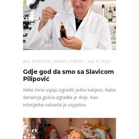
BIH
,
INTERVJU
,
SVIJET
,
VIJESTI
July 31, 2026
Gdje god da smo sa Slavicom
Pilipović
Neke žene uspiju izgraditi jednu karijeru. Naša
današnja gošća izgradila je dvije. Kao
inženjerka ostvarila je uspješnu