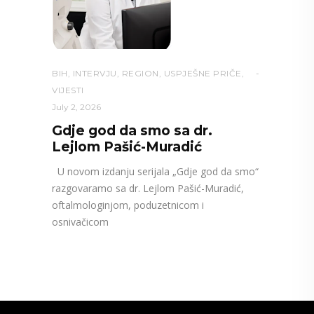
BIH
,
INTERVJU
,
REGION
,
USPJEŠNE PRIČE
,
VIJESTI
July 2, 2026
Gdje god da smo sa dr.
Lejlom Pašić-Muradić
U novom izdanju serijala „Gdje god da smo“
razgovaramo sa dr. Lejlom Pašić-Muradić,
oftalmologinjom, poduzetnicom i
osnivačicom