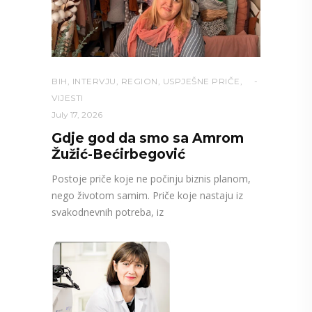
BIH
,
INTERVJU
,
REGION
,
USPJEŠNE PRIČE
,
VIJESTI
July 17, 2026
Gdje god da smo sa Amrom
Žužić-Bećirbegović
Postoje priče koje ne počinju biznis planom,
nego životom samim. Priče koje nastaju iz
svakodnevnih potreba, iz