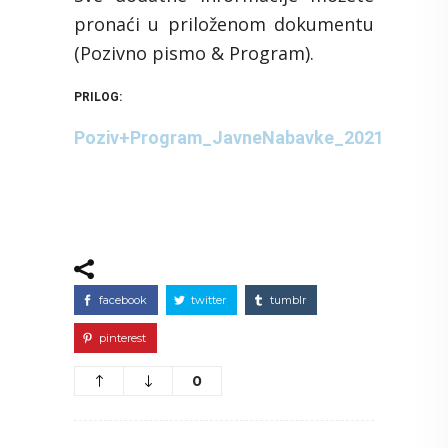
pronaći u priloženom dokumentu
(Pozivno pismo & Program).
PRILOG:
Poziv+Program_JavneNabavke_2021
facebook
twitter
tumblr
pinterest
0