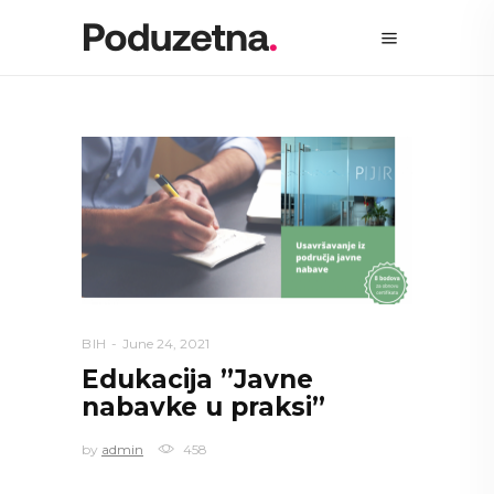
BIH
June 24, 2021
Edukacija ”Javne
nabavke u praksi”
by
admin
458