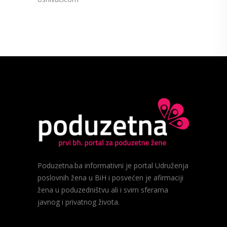
Poduzetna.ba informativni je portal Udruženja
poslovnih žena u BiH i posvećen je afirmaciji
žena u poduzedništvu ali i svim sferama
javnog i privatnog života.