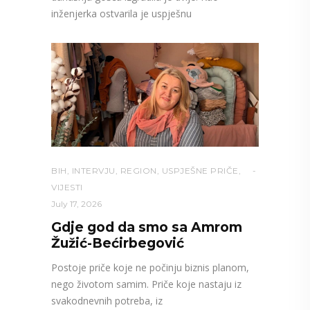
inženjerka ostvarila je uspješnu
BIH
,
INTERVJU
,
REGION
,
USPJEŠNE PRIČE
,
VIJESTI
July 17, 2026
Gdje god da smo sa Amrom
Žužić-Bećirbegović
Postoje priče koje ne počinju biznis planom,
nego životom samim. Priče koje nastaju iz
svakodnevnih potreba, iz