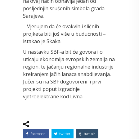
na ovaj način obnavlja jedan od
posljednjih srušenih simbola grada
Sarajeva.
– Vjerujem da će ovakvih i sličnih
projketa biti još više u budućnosti –
istakao je Skaka.
U nastavku SBF-a bit će govora i o
uticaju ekonomija evropskih zemalja na
region, te jačanju regionalne industrije
kreiranjem jačih lanaca snabdijevanja.
Jučer su na SBF dogovoreni i prvi
projekti poput izgradnje
vjetroelektrane kod Livna.
facebook
twitter
tumblr