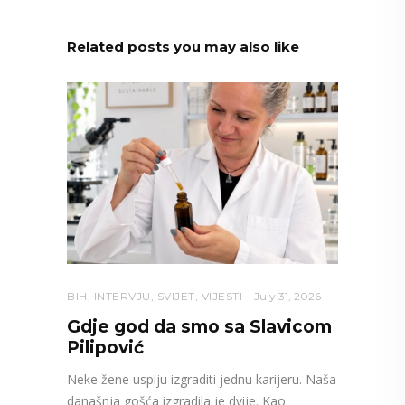
Related posts you may also like
BIH
,
INTERVJU
,
SVIJET
,
VIJESTI
July 31, 2026
Gdje god da smo sa Slavicom
Pilipović
Neke žene uspiju izgraditi jednu karijeru. Naša
današnja gošća izgradila je dvije. Kao