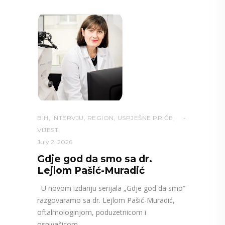
BIH
,
INTERVJU
,
REGION
,
USPJEŠNE PRIČE
,
VIJESTI
July 2, 2026
Gdje god da smo sa dr.
Lejlom Pašić-Muradić
U novom izdanju serijala „Gdje god da smo“
razgovaramo sa dr. Lejlom Pašić-Muradić,
oftalmologinjom, poduzetnicom i
osnivačicom