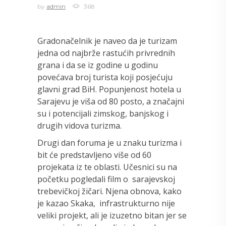
by
admin
368
Gradonačelnik je naveo da je turizam
jedna od najbrže rastućih privrednih
grana i da se iz godine u godinu
povećava broj turista koji posjećuju
glavni grad BiH. Popunjenost hotela u
Sarajevu je viša od 80 posto, a značajni
su i potencijali zimskog, banjskog i
drugih vidova turizma.
Drugi dan foruma je u znaku turizma i
bit će predstavljeno više od 60
projekata iz te oblasti. Učesnici su na
početku pogledali film o sarajevskoj
trebevičkoj žičari. Njena obnova, kako
je kazao Skaka, infrastrukturno nije
veliki projekt, ali je izuzetno bitan jer se