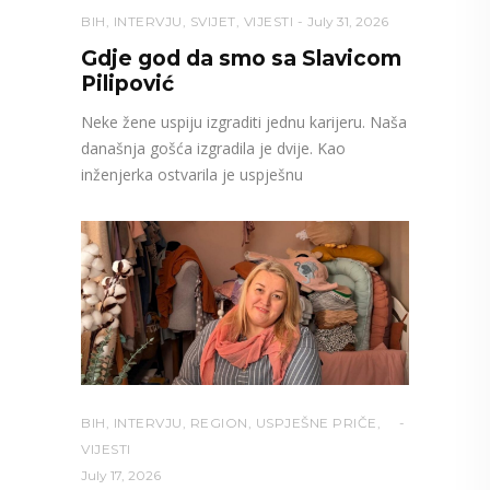
BIH
,
INTERVJU
,
SVIJET
,
VIJESTI
July 31, 2026
Gdje god da smo sa Slavicom
Pilipović
Neke žene uspiju izgraditi jednu karijeru. Naša
današnja gošća izgradila je dvije. Kao
inženjerka ostvarila je uspješnu
BIH
,
INTERVJU
,
REGION
,
USPJEŠNE PRIČE
,
VIJESTI
July 17, 2026