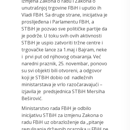
izmjena Zakona o radu i Zakona o
unutrašnjoj trgovine FBiH i uputio ih
Vladi FBiH. Sa druge strane, inicijativa je
proslijeđena i Parlamentu FBiH, a
STBiH je pozvao sve političke partije da
je podrže. U toku svih ovih aktivnosti
STBiH je uspio zatvoriti tržne centre i
trgovačke lance za 1.maj i Bajram, neke
i prvi put od njihovog otvaranja. Već
naredni praznik, 25. novembar, ponovo
su svi objekti bili otvoreni, a odgovor
koji je STBiH dobio od nadležnih
ministarstava je vrlo razočaravajući –
izjavila je predsjednica STBiH Mersiha
Beširović.
Ministarstvo rada FBiH je odbilo
inicijativu STBiH za izmjenu Zakona o
radu FBiH uz obrazloženje da „pitanje
regulisanja državnih praznika u FBiH ne