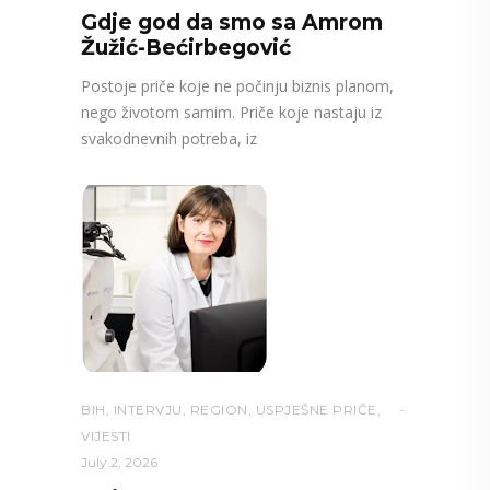
Gdje god da smo sa Amrom
Žužić-Bećirbegović
Postoje priče koje ne počinju biznis planom,
nego životom samim. Priče koje nastaju iz
svakodnevnih potreba, iz
BIH
,
INTERVJU
,
REGION
,
USPJEŠNE PRIČE
,
VIJESTI
July 2, 2026