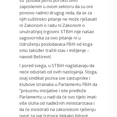
su poslala jasnu poruku svim
zaposlenim u ovom sektoru da su oni
ponovo radnici drugog reda, da se za
njih suštinsko pitanje ne može rješavati
ni Zakonom o radu ni Zakonom o
unutrašnjoj trgovini. STBiH nije našao
sagovornika za ovo pitanje ni u
Udruženju poslodavaca FBiH od koga
smo također tražili stav i mišljenje –
navodi Beširević.
I pored svega, u STBiH naglašavaju da
neće odustati od ovih nastojanja. Stoga,
ovaj sindikat poziva sve zastupnike i
klubove stranaka u Parlamentu FBiH da
"preuzmu inicijative i iste predlože
Parlamentu u nadi da će ovo tijelo imati
više sluha od nadležnih ministarstava i
da će insistirati na zakonskom rješenju
ovog za sve trgovce itekako bitnog