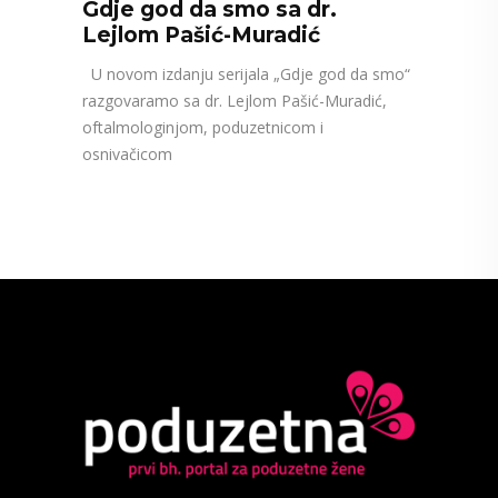
Gdje god da smo sa dr.
Lejlom Pašić-Muradić
U novom izdanju serijala „Gdje god da smo“
razgovaramo sa dr. Lejlom Pašić-Muradić,
oftalmologinjom, poduzetnicom i
osnivačicom