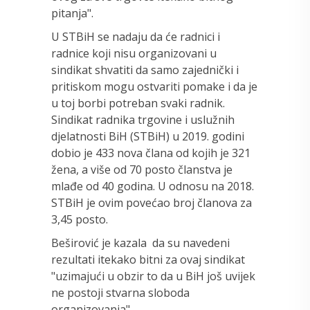
pitanja".
U STBiH se nadaju da će radnici i
radnice koji nisu organizovani u
sindikat shvatiti da samo zajednički i
pritiskom mogu ostvariti pomake i da je
u toj borbi potreban svaki radnik.
Sindikat radnika trgovine i uslužnih
djelatnosti BiH (STBiH) u 2019. godini
dobio je 433 nova člana od kojih je 321
žena, a više od 70 posto članstva je
mlađe od 40 godina. U odnosu na 2018.
STBiH je ovim povećao broj članova za
3,45 posto.
Beširović je kazala da su navedeni
rezultati itekako bitni za ovaj sindikat
"uzimajući u obzir to da u BiH još uvijek
ne postoji stvarna sloboda
organizovanja".