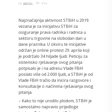
by
admin
344
Najznačajnija aktivnost STBiH u 2019.
vezana je za inicijativu STBiH za
osiguranje prava radnika i radnica u
sektoru trgovine na slobodan dan u
dane praznika. U okviru te inicijative
održan je online protest 29. aprila koji
je podržalo 34 hiljade ljudi. Peticiju za
sistemsko rješavanje ovog pitanja
potpisalo je i na adresu Vlade FBiH
poslalo više od 2.000 ljudi, a STBiH je od
Vlade FBiH tražio da inicira razgovore i
konsultacije o načinima rješavanja ovog
pitanja.
– Kako to nije urodilo plodom, STBiH je
samostalno napravio prijedloge