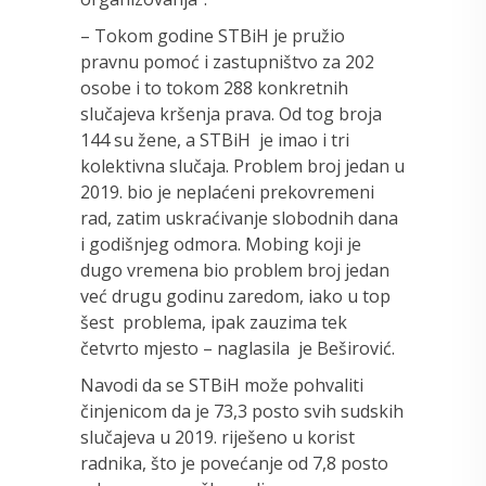
– Tokom godine STBiH je pružio
pravnu pomoć i zastupništvo za 202
osobe i to tokom 288 konkretnih
slučajeva kršenja prava. Od tog broja
144 su žene, a STBiH je imao i tri
kolektivna slučaja. Problem broj jedan u
2019. bio je neplaćeni prekovremeni
rad, zatim uskraćivanje slobodnih dana
i godišnjeg odmora. Mobing koji je
dugo vremena bio problem broj jedan
već drugu godinu zaredom, iako u top
šest problema, ipak zauzima tek
četvrto mjesto – naglasila je Beširović.
Navodi da se STBiH može pohvaliti
činjenicom da je 73,3 posto svih sudskih
slučajeva u 2019. riješeno u korist
radnika, što je povećanje od 7,8 posto