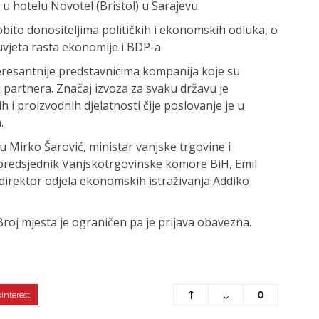
 u hotelu Novotel (Bristol) u Sarajevu.
obito donositeljima političkih i ekonomskih odluka, o
uvjeta rasta ekonomije i BDP-a.
eresantnije predstavnicima kompanija koje su
i partnera. Značaj izvoza za svaku državu je
h i proizvodnih djelatnosti čije poslovanje je u
.
 Mirko Šarović, ministar vanjske trgovine i
predsjednik Vanjskotrgovinske komore BiH, Emil
, direktor odjela ekonomskih istraživanja Addiko
Broj mjesta je ograničen pa je prijava obavezna.
0
pinterest