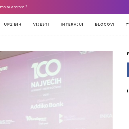
 Amrom Žužić-Bećirbegović
Gdje god da smo sa dr. Lejlom Pašić-Muradić
UPZ BIH
VIJESTI
INTERVJUI
BLOGOVI
UPZ BIH
VIJESTI
INTERVJUI
BLOGOVI