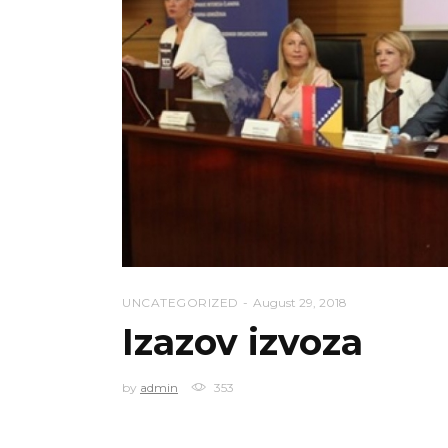
UNCATEGORIZED
August 29, 2018
Izazov izvoza
by
admin
353