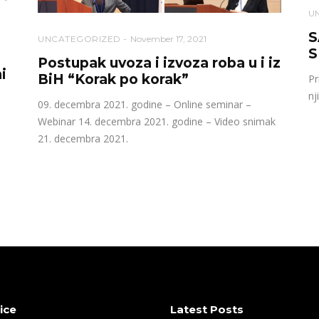
U
S
UNCATEGORIZED
November 17, 2021
S
Postupak uvoza i izvoza roba u i iz
i
BiH “Korak po korak”
Pr
nj
09. decembra 2021. godine – Online seminar –
Webinar 14. decembra 2021. godine – Video snimak
21. decembra 2021.
ice
Latest Posts