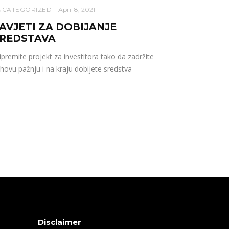
NCATEGORIZED
April 8, 2021
AVJETI ZA DOBIJANJE
REDSTAVA
ipremite projekt za investitora tako da zadržite
ihovu pažnju i na kraju dobijete sredstva
Disclaimer