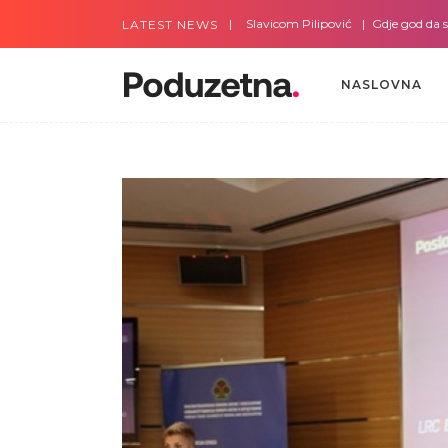
Gdje god da smo sa Slavicom Pilipović
Gdje god da smo sa
LATEST NEWS
NASLOVNA
NASLOVNA