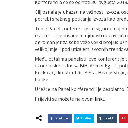
Konferencija će se održati 30. avgusta 2018.
Cilj panela je ukazati na važnost izvoza, os
potrebi snažnog poticanja izvoza kao pred
Teme Panel konferencije su sigurno najint
izvozno orijentisane te njihovih dobavljača 
ogroman jer za sebe veže veliki broj uslužni
velikoj mjeri pod uticajem izvoznih trendova
Među ostalima panelisti ove konferencije su
ekonomskih odnosa BiH, Ahmet Egrlić, pot
Kučković, direktor LRC BIS-a, Hrvoje Stojić
banke…
Učešće na Panel konferenciji je besplatno. 
Prijaviti se možete na ovom
linku
.
facebook
twitter
tumblr