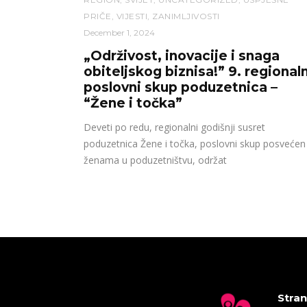
PRIČE
,
VIJESTI
,
ZANIMLJIVOSTI
December 1, 2024
„Održivost, inovacije i snaga
obiteljskog biznisa!” 9. regionaln
poslovni skup poduzetnica –
“Žene i točka”
Deveti po redu, regionalni godišnji susret
poduzetnica Žene i točka, poslovni skup posvećen
ženama u poduzetništvu, održat
Stran