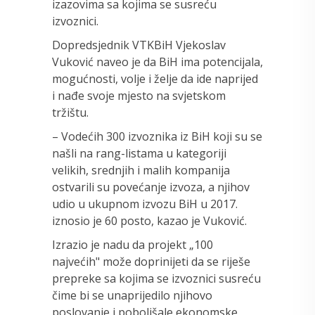
izazovima sa kojima se susreću
izvoznici.
Dopredsjednik VTKBiH Vjekoslav
Vuković naveo je da BiH ima potencijala,
mogućnosti, volje i želje da ide naprijed
i nađe svoje mjesto na svjetskom
tržištu.
– Vodećih 300 izvoznika iz BiH koji su se
našli na rang-listama u kategoriji
velikih, srednjih i malih kompanija
ostvarili su povećanje izvoza, a njihov
udio u ukupnom izvozu BiH u 2017.
iznosio je 60 posto, kazao je Vuković.
Izrazio je nadu da projekt „100
najvećih" može doprinijeti da se riješe
prepreke sa kojima se izvoznici susreću
čime bi se unaprijedilo njihovo
poslovanje i poboljšale ekonomske