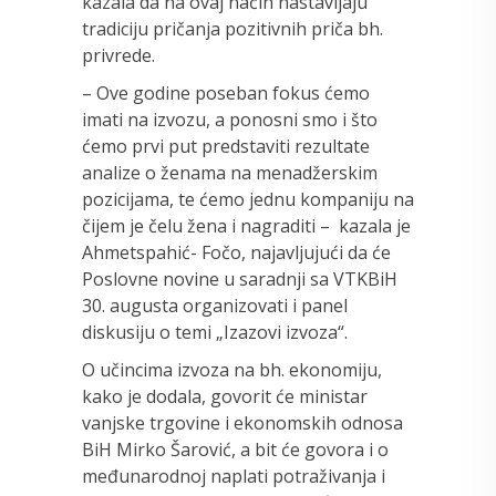
kazala da na ovaj način nastavljaju
tradiciju pričanja pozitivnih priča bh.
privrede.
– Ove godine poseban fokus ćemo
imati na izvozu, a ponosni smo i što
ćemo prvi put predstaviti rezultate
analize o ženama na menadžerskim
pozicijama, te ćemo jednu kompaniju na
čijem je čelu žena i nagraditi – kazala je
Ahmetspahić- Fočo, najavljujući da će
Poslovne novine u saradnji sa VTKBiH
30. augusta organizovati i panel
diskusiju o temi „Izazovi izvoza“.
O učincima izvoza na bh. ekonomiju,
kako je dodala, govorit će ministar
vanjske trgovine i ekonomskih odnosa
BiH Mirko Šarović, a bit će govora i o
međunarodnoj naplati potraživanja i