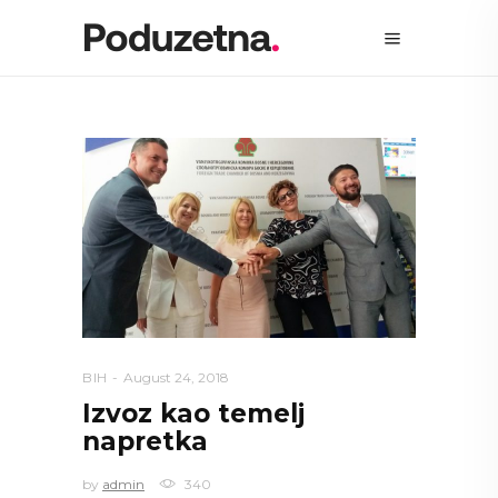
BIH
August 24, 2018
Izvoz kao temelj
napretka
by
admin
340