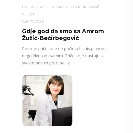
BIH
,
INTERVJU
,
REGION
,
USPJEŠNE PRIČE
,
VIJESTI
July 17, 2026
Gdje god da smo sa Amrom
Žužić-Bećirbegović
Postoje priče koje ne počinju biznis planom,
nego životom samim. Priče koje nastaju iz
svakodnevnih potreba, iz