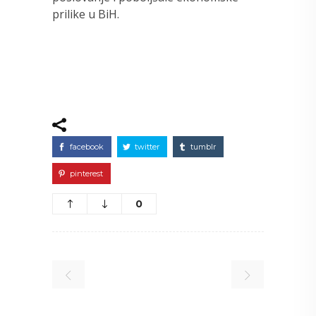
prilike u BiH.
facebook
twitter
tumblr
pinterest
0