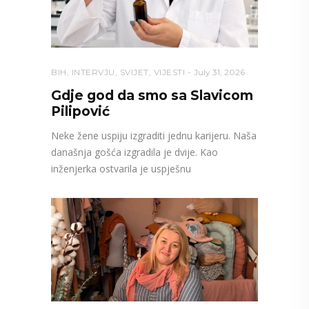
BIH
,
INTERVJU
,
SVIJET
,
VIJESTI
July 31, 2026
Gdje god da smo sa Slavicom
Pilipović
Neke žene uspiju izgraditi jednu karijeru. Naša
današnja gošća izgradila je dvije. Kao
inženjerka ostvarila je uspješnu