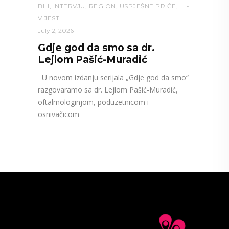
BIH
,
INTERVJU
,
REGION
,
USPJEŠNE PRIČE
,
VIJESTI
July 2, 2026
Gdje god da smo sa dr.
Lejlom Pašić-Muradić
U novom izdanju serijala „Gdje god da smo“
razgovaramo sa dr. Lejlom Pašić-Muradić,
oftalmologinjom, poduzetnicom i
osnivačicom