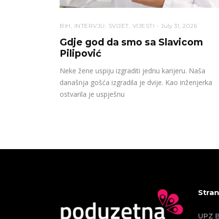
BIH
,
INTERVJU
,
SVIJET
,
VIJESTI
July 31, 2026
Gdje god da smo sa Slavicom
Pilipović
Neke žene uspiju izgraditi jednu karijeru. Naša
današnja gošća izgradila je dvije. Kao inženjerka
ostvarila je uspješnu
Stran
UPZ B