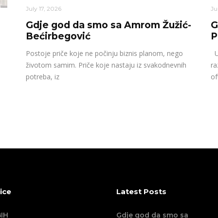
July 17, 2026
Ju
Gdje god da smo sa Amrom Žužić-
G
Bećirbegović
P
Postoje priče koje ne počinju biznis planom, nego
U 
životom samim. Priče koje nastaju iz svakodnevnih
ra
potreba, iz
of
ice
Latest Posts
IH
Gdje god da smo sa