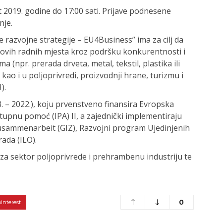
t 2019. godine do 17:00 sati. Prijave podnesene
nje.
 razvojne strategije – EU4Business” ima za cilj da
ovih radnih mjesta kroz podršku konkurentnosti i
 (npr. prerada drveta, metal, tekstil, plastika ili
ao i u poljoprivredi, proizvodnji hrane, turizmu i
).
8. – 2022.), koju prvenstveno finansira Evropska
tupnu pomoć (IPA) II, a zajednički implementiraju
Zusammenarbeit (GIZ), Razvojni program Ujedinjenih
ada (ILO).
a sektor poljoprivrede i prehrambenu industriju te
0
pinterest