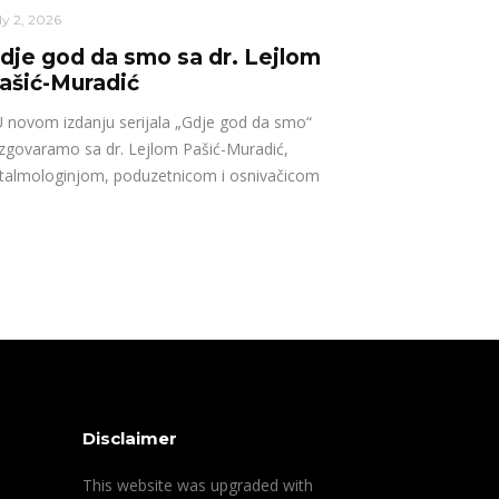
ly 2, 2026
dje god da smo sa dr. Lejlom
ašić-Muradić
novom izdanju serijala „Gdje god da smo“
zgovaramo sa dr. Lejlom Pašić-Muradić,
talmologinjom, poduzetnicom i osnivačicom
Disclaimer
This website was upgraded with