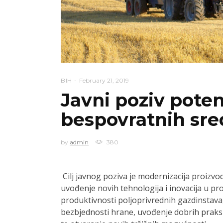
BIH
February 21, 2019
Javni poziv pote
bespovratnih sre
by
admin
380
Cilj javnog poziva je modernizacija proizvo
uvođenje novih tehnologija i inovacija u p
produktivnosti poljoprivrednih gazdinstava,
bezbjednosti hrane, uvođenje dobrih praksi 