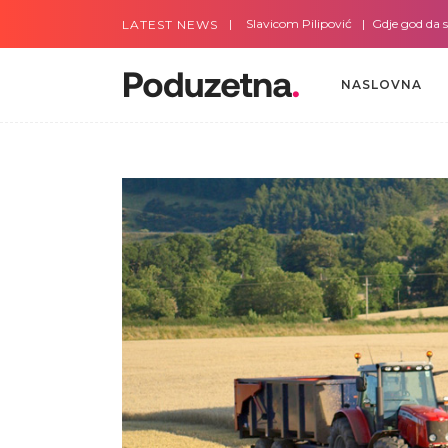
Gdje god da smo sa Slavicom Pilipović
Gdje god da smo sa
LATEST NEWS
NASLOVNA
NASLOVNA