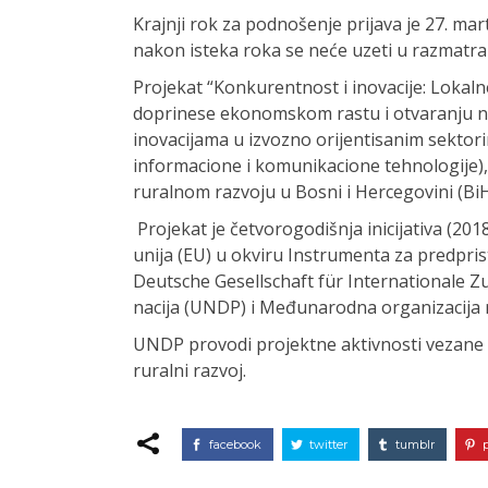
Krajnji rok za podnošenje prijava je 27. mar
nakon isteka roka se neće uzeti u razmatra
Projekat “Konkurentnost i inovacije: Lokalne
doprinese ekonomskom rastu i otvaranju n
inovacijama u izvozno orijentisanim sektorima
informacione i komunikacione tehnologije), k
ruralnom razvoju u Bosni i Hercegovini (BiH
Projekat je četvorogodišnja inicijativa (201
unija (EU) u okviru Instrumenta za predpris
Deutsche Gesellschaft für Internationale 
nacija (UNDP) i Međunarodna organizacija r
UNDP provodi projektne aktivnosti vezane z
ruralni razvoj.
facebook
twitter
tumblr