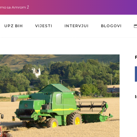
 Amrom Žužić-Bećirbegović
Gdje god da smo sa dr. Lejlom Pašić-Muradić
UPZ BIH
VIJESTI
INTERVJUI
BLOGOVI
UPZ BIH
VIJESTI
INTERVJUI
BLOGOVI