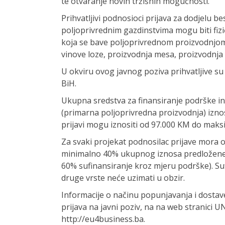
te otvaranje novih tržišnih mogućnosti.
Prihvatljivi podnosioci prijava za dodjelu 
poljoprivrednim gazdinstvima mogu biti fizi
koja se bave poljoprivrednom proizvodnjom
vinove loze, proizvodnja mesa, proizvodnja ml
U okviru ovog javnog poziva prihvatljive su pr
BiH.
Ukupna sredstva za finansiranje podrške in
(primarna poljoprivredna proizvodnja) izno
prijavi mogu iznositi od 97.000 KM do mak
Za svaki projekat podnosilac prijave mora o
minimalno 40% ukupnog iznosa predložene in
60% sufinansiranje kroz mjeru podrške). Su
druge vrste neće uzimati u obzir.
Informacije o načinu popunjavanja i dostav
prijava na javni poziv, na na web stranici U
http://eu4business.ba.