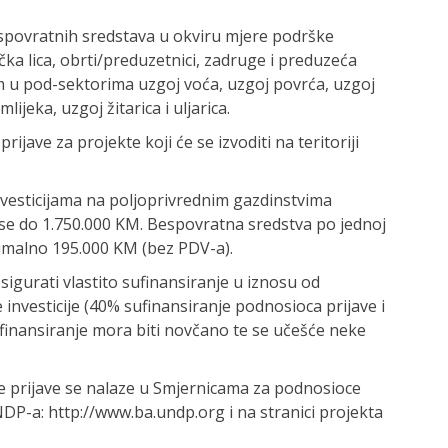
bespovratnih sredstava u okviru mjere podrške
čka lica, obrti/preduzetnici, zadruge i preduzeća
 u pod-sektorima uzgoj voća, uzgoj povrća, uzgoj
ijeka, uzgoj žitarica i uljarica.
ijave za projekte koji će se izvoditi na teritoriji
vesticijama na poljoprivrednim gazdinstvima
se do 1.750.000 KM. Bespovratna sredstva po jednoj
simalno 195.000 KM (bez PDV-a).
sigurati vlastito sufinansiranje u iznosu od
vesticije (40% sufinansiranje podnosioca prijave i
finansiranje mora biti novčano te se učešće neke
e prijave se nalaze u Smjernicama za podnosioce
NDP-a: http://www.ba.undp.org i na stranici projekta