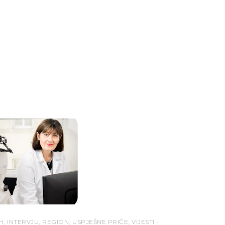
H
,
INTERVJU
,
REGION
,
USPJEŠNE PRIČE
,
VIJESTI