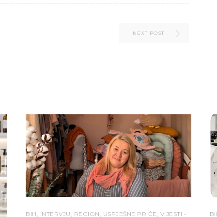
NEXT POST
BIH
,
INTERVJU
,
REGION
,
USPJEŠNE PRIČE
,
VIJESTI
BI