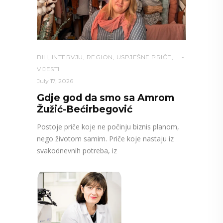
BIH
,
INTERVJU
,
REGION
,
USPJEŠNE PRIČE
,
VIJESTI
July 17, 2026
Gdje god da smo sa Amrom
Žužić-Bećirbegović
Postoje priče koje ne počinju biznis planom,
nego životom samim. Priče koje nastaju iz
svakodnevnih potreba, iz