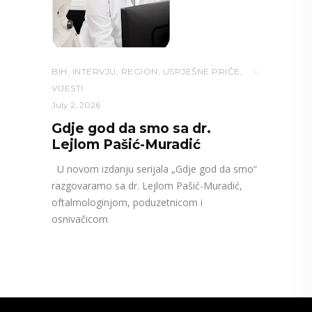
BIH
,
INTERVJU
,
REGION
,
USPJEŠNE PRIČE
,
VIJESTI
July 2, 2026
Gdje god da smo sa dr.
Lejlom Pašić-Muradić
U novom izdanju serijala „Gdje god da smo“
razgovaramo sa dr. Lejlom Pašić-Muradić,
oftalmologinjom, poduzetnicom i
osnivačicom