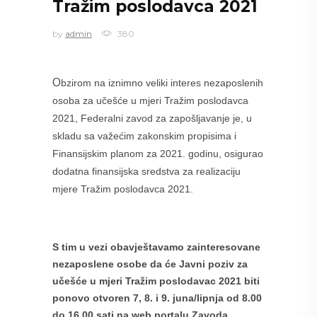
Tražim poslodavca 2021
by
admin
380
O
bzirom na iznimno veliki interes nezaposlenih
osoba za učešće u mjeri Tražim poslodavca
2021, Federalni zavod za zapošljavanje je, u
skladu sa važećim zakonskim propisima i
Finansijskim planom za 2021. godinu, osigurao
dodatna finansijska sredstva za realizaciju
mjere Tražim poslodavca 2021.
S tim u vezi obavještavamo zainteresovane
nezaposlene osobe da će Javni poziv za
učešće u mjeri Tražim poslodavac 2021 biti
ponovo otvoren 7, 8. i 9. juna/lipnja od 8.00
do 16.00 sati na web portalu Zavoda