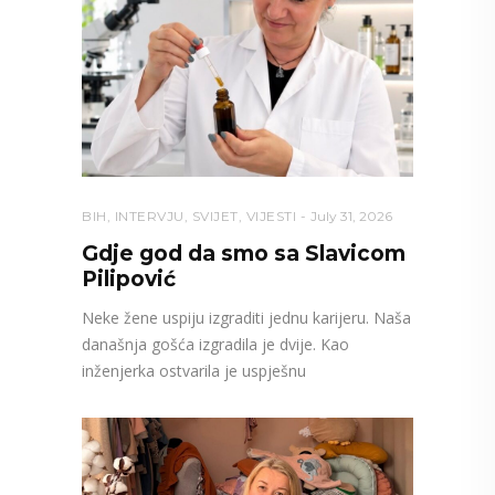
BIH
,
INTERVJU
,
SVIJET
,
VIJESTI
July 31, 2026
Gdje god da smo sa Slavicom
Pilipović
Neke žene uspiju izgraditi jednu karijeru. Naša
današnja gošća izgradila je dvije. Kao
inženjerka ostvarila je uspješnu