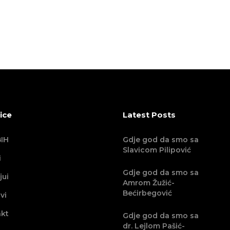
ice
Latest Posts
IH
Gdje god da smo sa
Slavicom Pilipović
i
Gdje god da smo sa
jui
Amrom Žužić-
Bećirbegović
vi
kt
Gdje god da smo sa
dr. Lejlom Pašić-