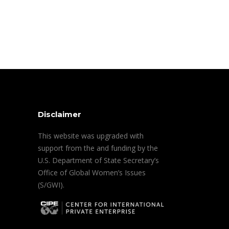
Disclaimer
This website was upgraded with
support from the and funding by the
U.S. Department of State Secretary’s
Office of Global Women’s Issues
(S/GWI).