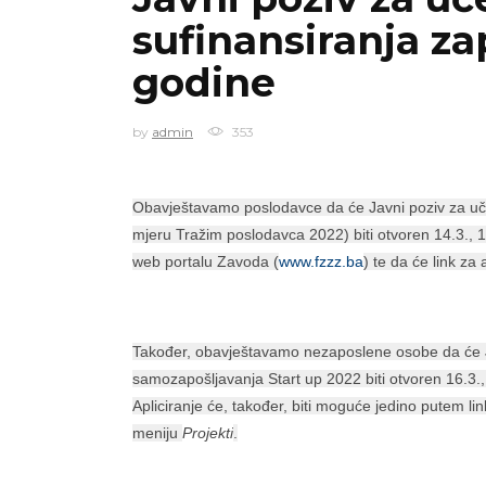
sufinansiranja za
godine
by
admin
353
Obavještavamo poslodavce da će Javni poziv za uč
mjeru Tražim poslodavca 2022) biti otvoren 14.3., 1
web portalu Zavoda (
www.fzzz.ba
) te da će link za
Također, obavještavamo nezaposlene osobe da će J
samozapošljavanja Start up 2022 biti otvoren 16.3.,
Apliciranje će, također, biti moguće jedino putem li
meniju
Projekti
.