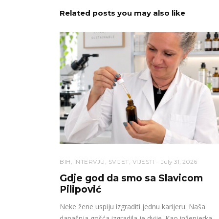
Related posts you may also like
BIH
,
INTERVJU
,
SVIJET
,
VIJESTI
July 31, 2026
Gdje god da smo sa Slavicom
Pilipović
Neke žene uspiju izgraditi jednu karijeru. Naša
današnja gošća izgradila je dvije. Kao inženjerka