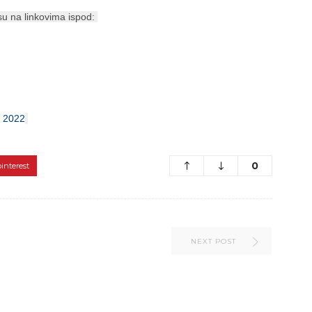
su na linkovima ispod:
p 2022
0
pinterest
NEXT POST