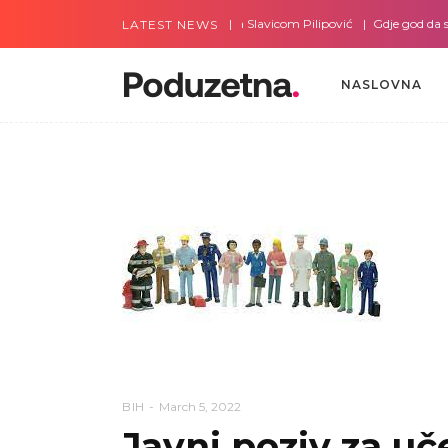
Gdje god da smo sa Slavicom Pilipović
Gdje god da smo
LATEST NEWS
NASLOVNA
NASLOVNA
BIH
March 5, 2022
Javni poziv za u