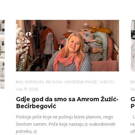
BIH
,
INTERVJU
,
REGION
,
USPJEŠNE PRIČE
,
VIJESTI
BI
July 17, 2026
Ju
Gdje god da smo sa Amrom Žužić-
G
Bećirbegović
P
Postoje priče koje ne počinju biznis planom, nego
U 
životom samim. Priče koje nastaju iz svakodnevnih
ra
potreba, iz
of