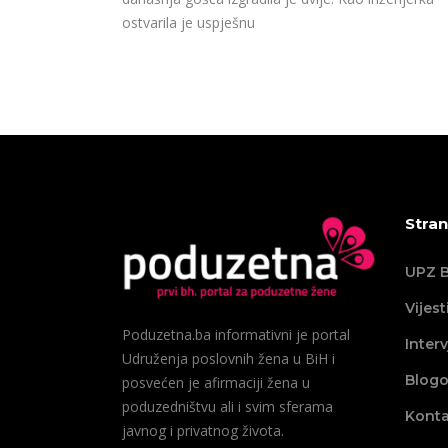
ostvarila je uspješnu
Stran
UPZ B
Vijest
Poduzetna.ba informativni je portal
Interv
Udruženja poslovnih žena u BiH i
Blogo
posvećen je afirmaciji žena u
poduzedništvu ali i svim sferama
Konta
javnog i privatnog života.