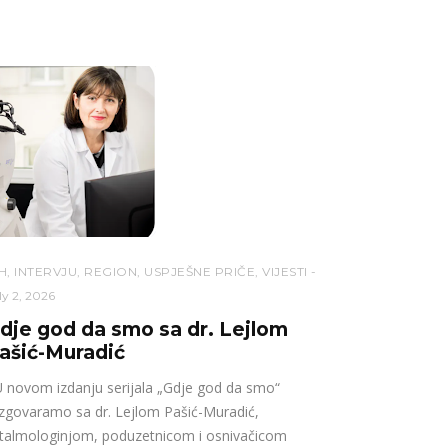
H
,
INTERVJU
,
REGION
,
USPJEŠNE PRIČE
,
VIJESTI
ly 2, 2026
dje god da smo sa dr. Lejlom
ašić-Muradić
novom izdanju serijala „Gdje god da smo“
zgovaramo sa dr. Lejlom Pašić-Muradić,
talmologinjom, poduzetnicom i osnivačicom