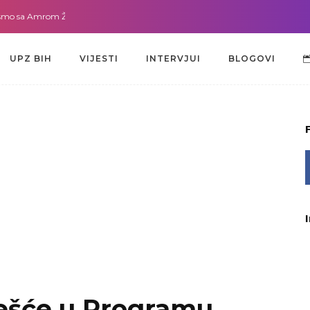
 sa Amrom Žužić-Bećirbegović
Gdje god da smo sa dr. Lejlom Pašić-Muradi
UPZ BIH
VIJESTI
INTERVJUI
BLOGOVI
UPZ BIH
VIJESTI
INTERVJUI
BLOGOVI
češće u Programu