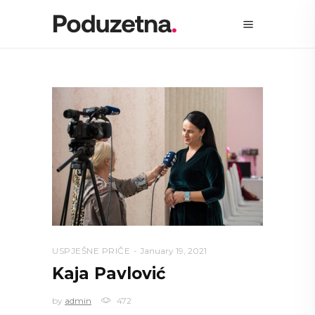
USPJEŠNE PRIČE
January 19, 2021
Kaja Pavlović
by
admin
472