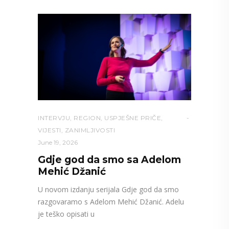
INTERVJU
,
REGION
,
USPJEŠNE PRIČE
,
VIJESTI
,
ZANIMLJIVOSTI
June 19, 2026
Gdje god da smo sa Adelom
Mehić Džanić
U novom izdanju serijala Gdje god da smo
razgovaramo s Adelom Mehić Džanić. Adelu
je teško opisati u