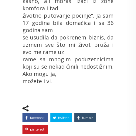
kasno, ali moraš izaći iz zone
komfora i tad
životno putovanje pocinje“. Ja sam
17 godina bila domaćica i sa 36
godina sam
se usudila da pokrenem biznis, da
uzmem sve što mi život pruža i
evo me rame uz
rame sa mnogim poduzetnicima
koji su se nekad činili nedostižnim.
Ako mogu ja,
možete i vi.
facebook
twitter
tumblr
pinterest