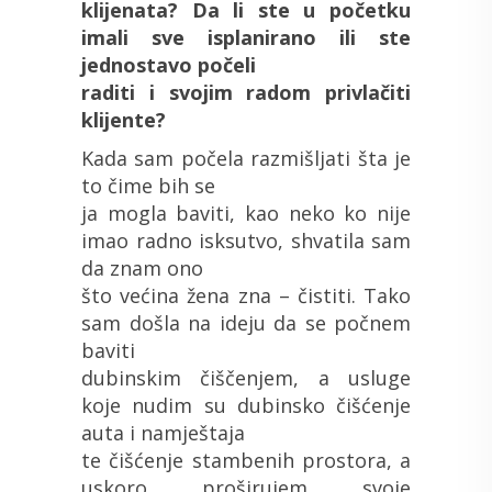
klijenata? Da li ste u početku
imali sve isplanirano ili ste
jednostavo počeli
raditi i svojim radom privlačiti
klijente?
Kada sam počela razmišljati šta je
to čime bih se
ja mogla baviti, kao neko ko nije
imao radno isksutvo, shvatila sam
da znam ono
što većina žena zna – čistiti. Tako
sam došla na ideju da se počnem
baviti
dubinskim čiščenjem, a usluge
koje nudim su dubinsko čišćenje
auta i namještaja
te čišćenje stambenih prostora, a
uskoro proširujem svoje