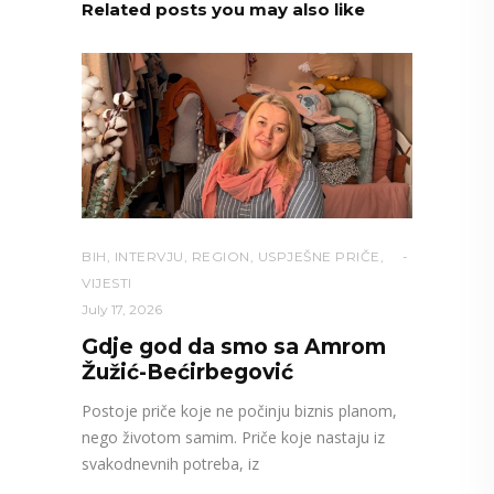
Related posts you may also like
BIH
,
INTERVJU
,
REGION
,
USPJEŠNE PRIČE
,
VIJESTI
July 17, 2026
Gdje god da smo sa Amrom
Žužić-Bećirbegović
Postoje priče koje ne počinju biznis planom,
nego životom samim. Priče koje nastaju iz
svakodnevnih potreba, iz