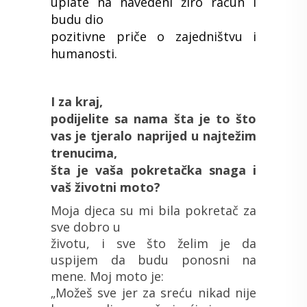
uplate na navedeni žiro račun i
budu dio
pozitivne priče o zajedništvu i
humanosti.
I za kraj,
podijelite sa nama šta je to što
vas je tjeralo naprijed u najtežim
trenucima,
šta je vaša pokretačka snaga i
vaš životni moto?
Moja djeca su mi bila pokretač za
sve dobro u
životu, i sve što želim je da
uspijem da budu ponosni na
mene. Moj moto je:
„Možeš sve jer za sreću nikad nije