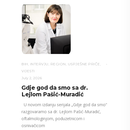
BIH
,
INTERVJU
,
REGION
,
USPJEŠNE PRIČE
,
VIJESTI
July 2, 2026
Gdje god da smo sa dr.
Lejlom Pašić-Muradić
U novom izdanju serijala „Gdje god da smo“
razgovaramo sa dr. Lejlom Pašić-Muradić,
oftalmologinjom, poduzetnicom i
osnivačicom