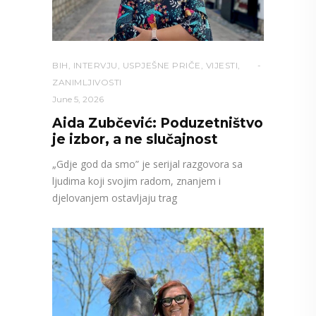
BIH
,
INTERVJU
,
USPJEŠNE PRIČE
,
VIJESTI
,
ZANIMLJIVOSTI
June 5, 2026
Aida Zubčević: Poduzetništvo
je izbor, a ne slučajnost
„Gdje god da smo” je serijal razgovora sa
ljudima koji svojim radom, znanjem i
djelovanjem ostavljaju trag