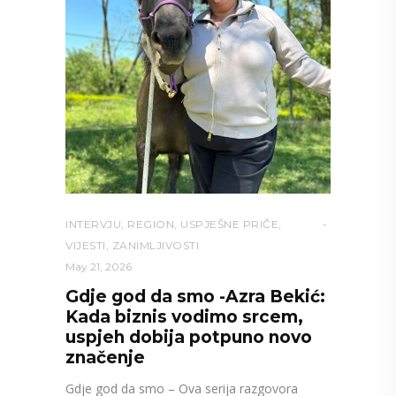
INTERVJU
,
REGION
,
USPJEŠNE PRIČE
,
VIJESTI
,
ZANIMLJIVOSTI
May 21, 2026
Gdje god da smo -Azra Bekić:
Kada biznis vodimo srcem,
uspjeh dobija potpuno novo
značenje
Gdje god da smo – Ova serija razgovora