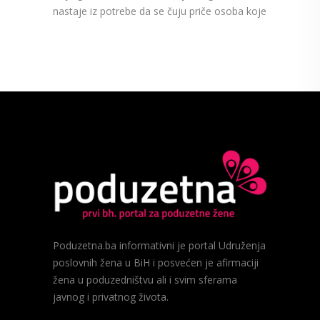
nastaje iz potrebe da se čuju priče osoba koje
Poduzetna.ba informativni je portal Udruženja
poslovnih žena u BiH i posvećen je afirmaciji
žena u poduzedništvu ali i svim sferama
javnog i privatnog života.