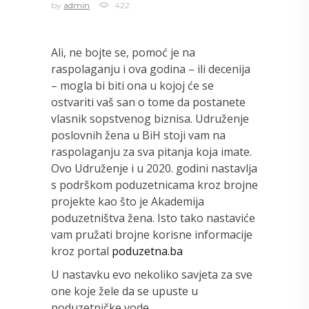
by
admin
422
Ali, ne bojte se, pomoć je na
raspolaganju i ova godina – ili decenija
– mogla bi biti ona u kojoj će se
ostvariti vaš san o tome da postanete
vlasnik sopstvenog biznisa. Udruženje
poslovnih žena u BiH stoji vam na
raspolaganju za sva pitanja koja imate.
Ovo Udruženje i u 2020. godini nastavlja
s podrškom poduzetnicama kroz brojne
projekte kao što je Akademija
poduzetništva žena. Isto tako nastaviće
vam pružati brojne korisne informacije
kroz portal
poduzetna.ba
U nastavku evo nekoliko savjeta za sve
one koje žele da se upuste u
poduzetničke vode.