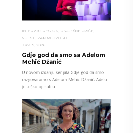
INTERVJU
,
REGION
,
USPJEŠNE PRIČE
,
VIJESTI
,
ZANIMLJIVOSTI
June 19, 2026
Gdje god da smo sa Adelom
Mehić Džanić
U novom izdanju serijala Gdje god da smo
razgovaramo s Adelom Mehić Džanić. Adelu
je teško opisati u