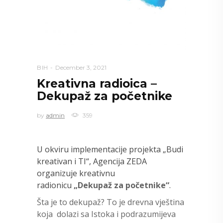
BIH
December 3, 2021
Kreativna radioica –
Dekupaž za početnike
by
admin
359
U okviru implementacije projekta „Budi
kreativan i TI“, Agencija ZEDA
organizuje kreativnu
radionicu
„Dekupaž za početnike“
.
Šta je to dekupaž? To je drevna vještina
koja dolazi sa Istoka i podrazumijeva