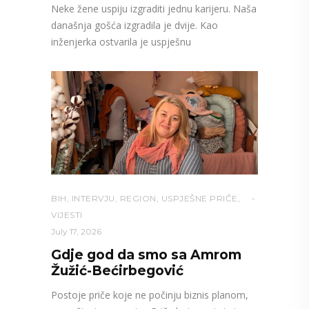
Neke žene uspiju izgraditi jednu karijeru. Naša
današnja gošća izgradila je dvije. Kao
inženjerka ostvarila je uspješnu
BIH
,
INTERVJU
,
REGION
,
USPJEŠNE PRIČE
,
VIJESTI
July 17, 2026
Gdje god da smo sa Amrom
Žužić-Bećirbegović
Postoje priče koje ne počinju biznis planom,