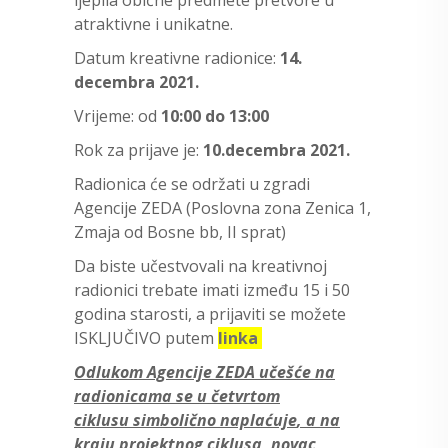
atraktivne i unikatne.
Datum kreativne radionice:
14.
decembra 2021.
Vrijeme: od
10:00 do 13:00
Rok za prijave je:
10.decembra 2021.
Radionica će se održati u zgradi
Agencije ZEDA (Poslovna zona Zenica 1,
Zmaja od Bosne bb, II sprat)
Da biste učestvovali na kreativnoj
radionici trebate imati između 15 i 50
godina starosti, a prijaviti se možete
ISKLJUČIVO putem
linka
O
dlukom Agencije ZEDA učešće na
radionicama
se u četvrtom
ciklusu
simbolično naplać
uje
, a na
kraju projektnog ciklusa, novac