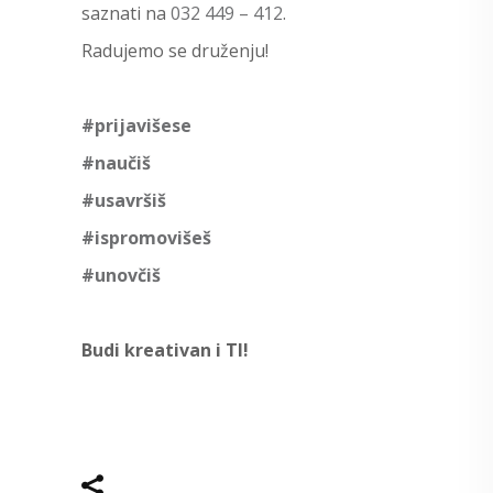
saznati na
032 449 – 412
.
Radujemo se druženju!
#
prijavišese
#
naučiš
#
usavršiš
#
ispromovišeš
#
unovčiš
Budi kreativan i TI!