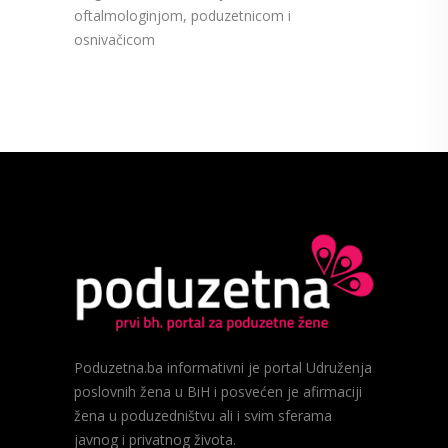
oftalmologinjom, poduzetnicom i
osnivačicom
Poduzetna.ba informativni je portal Udruženja
poslovnih žena u BiH i posvećen je afirmaciji
žena u poduzedništvu ali i svim sferama
javnog i privatnog života.