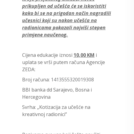
prikupljen od učešća će se iskoristiti
kako bi se na prigodan način nagradili
učesnici koji su nakon učešća na
radionicama pokazali najviši stepen
primjene naučenog.
Cijena edukacije iznosi
10,00 KM
i
uplata se vrši putem računa Agencije
ZEDA:
Broj računa:
1413555320019308
BBI banka dd Sarajevo, Bosna i
Hercegovina
Svrha: „Kotizacija za učešće na
kreativnoj radionici”