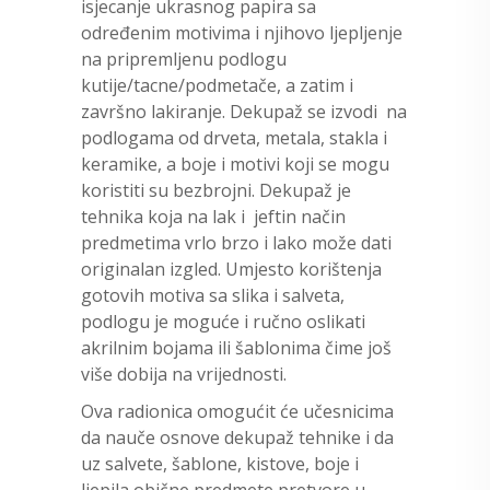
isjecanje ukrasnog papira sa
određenim motivima i njihovo ljepljenje
na pripremljenu podlogu
kutije/tacne/podmetače, a zatim i
završno lakiranje. Dekupaž se izvodi na
podlogama od drveta, metala, stakla i
keramike, a boje i motivi koji se mogu
koristiti su bezbrojni. Dekupaž je
tehnika koja na lak i jeftin način
predmetima vrlo brzo i lako može dati
originalan izgled. Umjesto korištenja
gotovih motiva sa slika i salveta,
podlogu je moguće i ručno oslikati
akrilnim bojama ili šablonima čime još
više dobija na vrijednosti.
Ova radionica omogućit će učesnicima
da nauče osnove dekupaž tehnike i da
uz salvete, šablone, kistove, boje i
ljepila obične predmete pretvore u