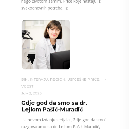
nego životom samim. Priče koje nastaju iz
svakodnevnih potreba, iz
BIH
,
INTERVJU
,
REGION
,
USPJEŠNE PRIČE
,
VIJESTI
July 2, 2026
Gdje god da smo sa dr.
Lejlom Pašić-Muradić
U novom izdanju serijala „Gdje god da smo“
razgovaramo sa dr. Lejlom Pašić-Muradić,