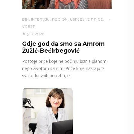
BIH
,
INTERVJU
,
REGION
,
USPJEŠNE PRIČE
,
VIJESTI
July 17, 2026
Gdje god da smo sa Amrom
Žužić-Bećirbegović
Postoje priče koje ne počinju biznis planom,
nego životom samim. Priče koje nastaju iz
svakodnevnih potreba, iz