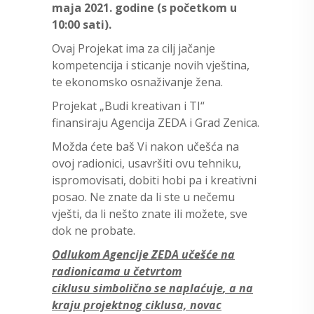
maja
2021. godine (s početkom u
10:00 sati).
Ovaj Projekat ima za cilj jačanje
kompetencija i sticanje novih vještina,
te ekonomsko osnaživanje žena.
Projekat „Budi kreativan i TI“
finansiraju Agencija ZEDA i Grad Zenica.
Možda ćete baš Vi nakon učešća na
ovoj radionici, usavršiti ovu tehniku,
ispromovisati, dobiti hobi pa i kreativni
posao. Ne znate da li ste u nečemu
vješti, da li nešto znate ili možete, sve
dok ne probate.
O
dlukom Agencije ZEDA učešće na
radionicama
u četvrtom
ciklusu
simbolično se naplać
uje
, a na
kraju projektnog ciklusa, novac