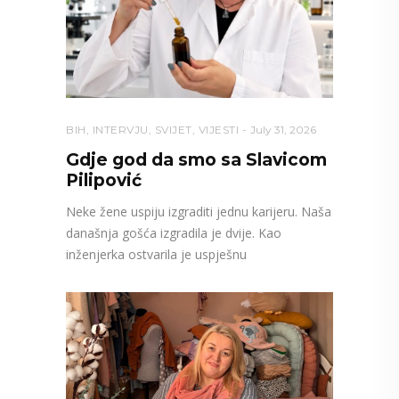
BIH
,
INTERVJU
,
SVIJET
,
VIJESTI
July 31, 2026
Gdje god da smo sa Slavicom
Pilipović
Neke žene uspiju izgraditi jednu karijeru. Naša
današnja gošća izgradila je dvije. Kao
inženjerka ostvarila je uspješnu