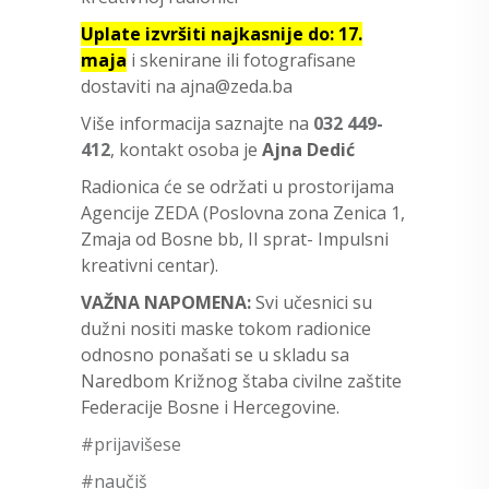
Uplate izvršiti najkasnije do: 17.
maja
i skenirane ili fotografisane
dostaviti na ajna@zeda.ba
Više informacija saznajte na
032 449-
412
, kontakt osoba je
Ajna Dedić
Radionica će se održati u prostorijama
Agencije ZEDA (Poslovna zona Zenica 1,
Zmaja od Bosne bb, II sprat- Impulsni
kreativni centar).
VAŽNA NAPOMENA:
Svi učesnici su
dužni nositi maske tokom radionice
odnosno ponašati se u skladu sa
Naredbom Križnog štaba civilne zaštite
Federacije Bosne i Hercegovine.
#prijavišese
#naučiš