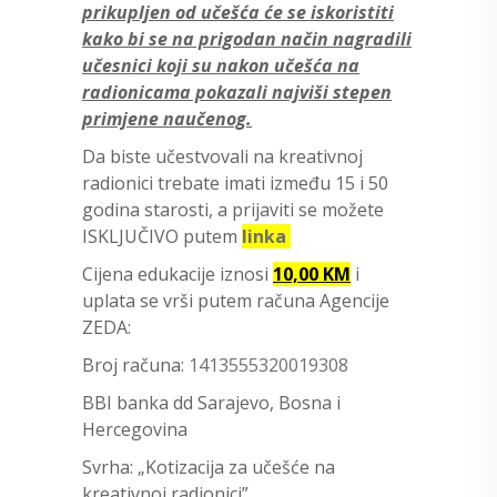
prikupljen od učešća će se iskoristiti
kako bi se na prigodan način nagradili
učesnici koji su nakon učešća na
radionicama pokazali najviši stepen
primjene naučenog.
Da biste učestvovali na kreativnoj
radionici trebate imati između 15 i 50
godina starosti, a prijaviti se možete
ISKLJUČIVO putem
linka
Cijena edukacije iznosi
10,00 KM
i
uplata se vrši putem računa Agencije
ZEDA:
Broj računa:
1413555320019308
BBI banka dd Sarajevo, Bosna i
Hercegovina
Svrha: „Kotizacija za učešće na
kreativnoj radionici”