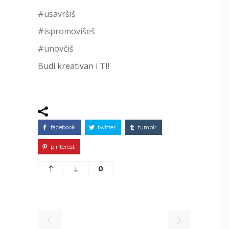
#usavršiš
#ispromovišeš
#unovčiš
Budi kreativan i TI!
facebook
twitter
tumblr
pinterest
0