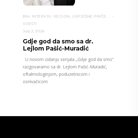
BIH
,
INTERVJU
,
REGION
,
USPJEŠNE PRIČE
,
VIJESTI
July 2, 2026
Gdje god da smo sa dr.
Lejlom Pašić-Muradić
U novom izdanju serijala „Gdje god da smo“
razgovaramo sa dr. Lejlom Pašić-Muradić,
oftalmologinjom, poduzetnicom i
osnivačicom