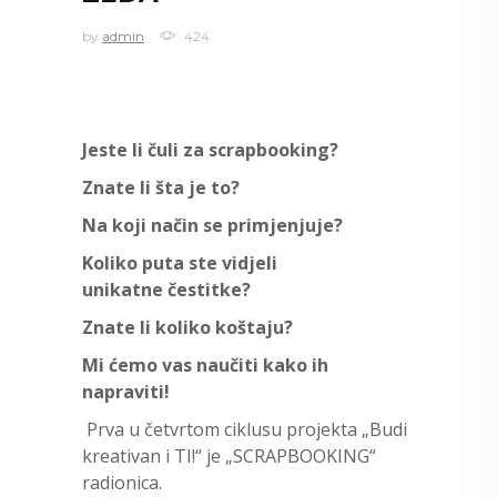
by
admin
424
Jeste li čuli za scrapbooking?
Znate li šta je to?
Na koji način se primjenjuje?
Koliko puta ste vidjeli
unikatne
čestitke
?
Znate li koliko koštaju?
Mi ćemo vas naučiti kako ih
napraviti!
Prva u četvrtom ciklusu projekta „Budi
kreativan i TI!“ je „SCRAPBOOKING“
radionica.