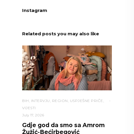
Instagram
Related posts you may also like
BIH
,
INTERVJU
,
REGION
,
USPJEŠNE PRIČE
,
VIJESTI
July 17, 2026
Gdje god da smo sa Amrom
Žužić-Bećirbegović