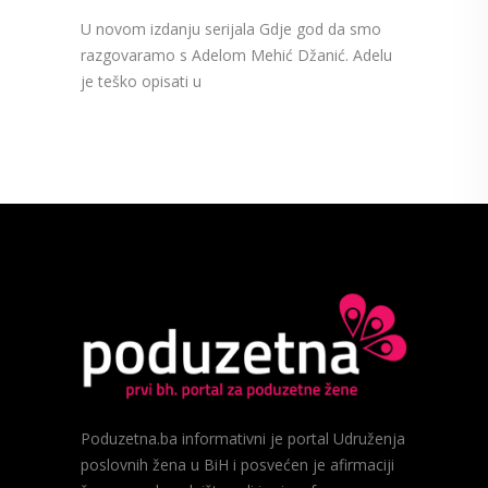
U novom izdanju serijala Gdje god da smo
razgovaramo s Adelom Mehić Džanić. Adelu
je teško opisati u
Poduzetna.ba informativni je portal Udruženja
poslovnih žena u BiH i posvećen je afirmaciji