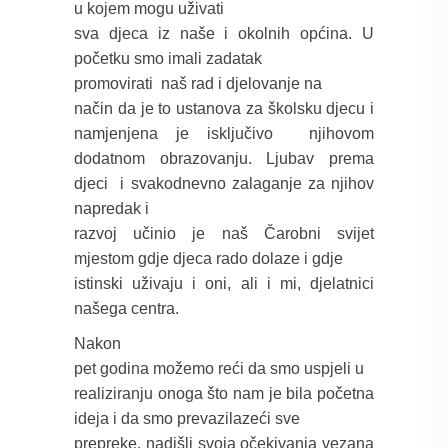
u kojem mogu uživati
sva djeca iz naše i okolnih općina. U
početku smo imali zadatak
promovirati
naš rad i djelovanje na
način da je to ustanova za školsku djecu i
namjenjena je isključivo
njihovom
dodatnom obrazovanju.
Ljubav prema
djeci
i svakodnevno zalaganje za njihov
napredak i
razvoj učinio je naš Čarobni svijet
mjestom gdje djeca rado dolaze i gdje
istinski uživaju i oni, ali i mi, djelatnici
našega centra.
Nakon
pet godina možemo reći da smo
uspjeli u
realiziranju onoga što nam je bila početna
ideja i da smo prevazilazeći sve
prepreke, nadišli svoja očekivanja vezana