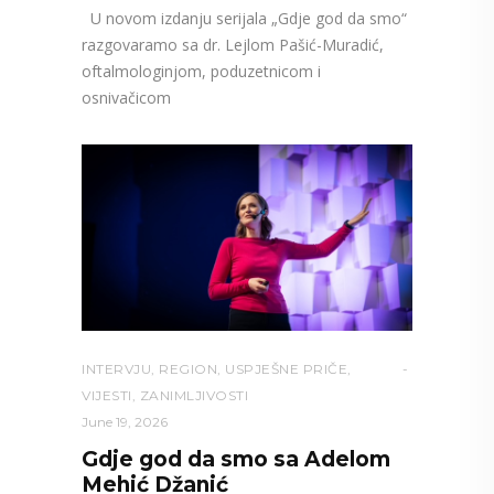
U novom izdanju serijala „Gdje god da smo“
razgovaramo sa dr. Lejlom Pašić-Muradić,
oftalmologinjom, poduzetnicom i
osnivačicom
INTERVJU
,
REGION
,
USPJEŠNE PRIČE
,
VIJESTI
,
ZANIMLJIVOSTI
June 19, 2026
Gdje god da smo sa Adelom
Mehić Džanić