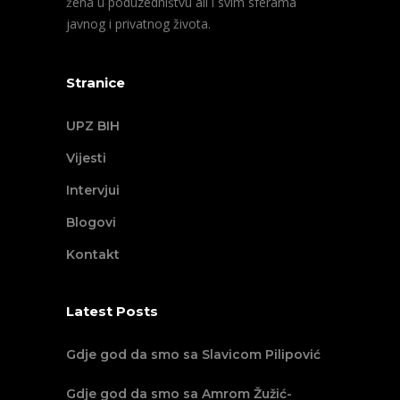
žena u poduzedništvu ali i svim sferama
javnog i privatnog života.
Stranice
UPZ BIH
Vijesti
Intervjui
Blogovi
Kontakt
Latest Posts
Gdje god da smo sa Slavicom Pilipović
Gdje god da smo sa Amrom Žužić-