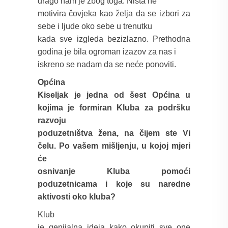
drago nam je zbog toga. Ništa ne
motivira čovjeka kao želja da se izbori za
sebe i ljude oko sebe u trenutku
kada sve izgleda bezizlazno. Prethodna
godina je bila ogroman izazov za nas i
iskreno se nadam da se neće ponoviti.
Općina
Kiseljak je jedna od šest Općina u
kojima je formiran Kluba za podršku
razvoju
poduzetništva žena, na čijem ste Vi
čelu. Po vašem mišljenju, u kojoj mjeri
će
osnivanje Kluba pomoći
poduzetnicama i koje su naredne
aktivosti oko kluba?
Klub
je genijalna ideja kako okupiti sve one