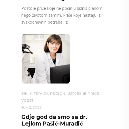
Postoje priče koje ne počinju biznis planom,
nego životom samim. Priče koje nastaju iz
svakodnevnih potreba, iz
BIH
,
INTERVJU
,
REGION
,
USPJEŠNE PRIČE
,
VIJESTI
July 2, 2026
Gdje god da smo sa dr.
Lejlom Pašić-Muradić