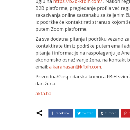
uglu na
https://b2b-kfbih.com/
. Nakon regi
B2B platforme, pregledanje profila već regi
zakazivanja online sastanaku sa željenim čla
iz podrške će kontaktirati stranu s kojom že
putem Zoom platforme.
Za sva dodatna pitanja i podršku vezano z
kontaktirate tim iz podrške putem email ad
pitanja i informacije na raspolaganju je A
ekonomsko osnaživanje žena, na kontakt b
email:
a.karahasan@kfbih.com
.
Privredna/Gospodarska komora FBiH svim ž
dan žena.
akta.ba
facebook
twitter
tumblr