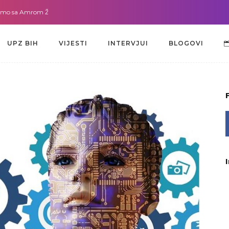
a Amrom Žužić-Bećirbegović
Gdje god da smo sa dr. Lejlom Pašić-Muradić
UPZ BIH
VIJESTI
INTERVJUI
BLOGOVI
UPZ BIH
VIJESTI
INTERVJUI
BLOGOVI