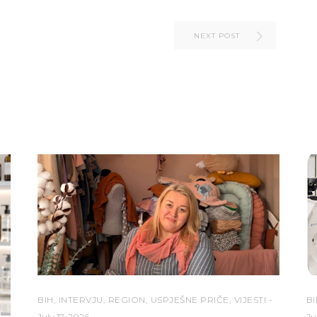
NEXT POST
BIH
,
INTERVJU
,
REGION
,
USPJEŠNE PRIČE
,
VIJESTI
BI
July 17, 2026
Ju