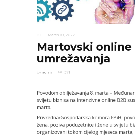
BIH
March 10, 2022
Martovski online 
umrežavanja
by
admin
371
Povodom obilježavanja 8. marta – Međunar
svijetu biznisa na intenzivne online B2B sus
marta.
Privredna/Gospodarska komora FBiH, povo
žena, poziva poduzetnice i žene u svijetu bi
organizovani tokom cijelog mjeseca marta, 