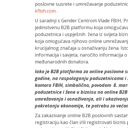
poslovne susrete i umrežavanje poduzetnic
kfbih.com
.
U saradnji s Gender Centrom Vlade FBIH, P
jedinstvenu B2B platformu koja omogućava 
poduzetnica i uspješnih žena iz svijeta bizni
koja omogućava njihovo online umrežavanje 
krucijalnog značaja u osnaživanju žena. I
informacija i savjeta, naročito informacija 
međunarodnih donatora.
Iako je B2B platforma za online poslovne 
godine, na raspolaganju poduzetnicama i 
komora FBIH, simbolično, povodom 8. mar
poduzetnice i žene u biznisu na online B2B
umrežavanja i osnaživanja, ali i ukazivanj
pokretanju ekonomije, te potrebu za većo
Za zakazivanje online B2B poslovnih sastana
registraciju kao član i/ili registrovati b