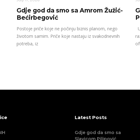
Gdje god da smo sa Amrom Žužić-
G
Bećirbegović
P
Postoje priče koje ne počinju biznis planom, nego
U 
životom samim. Priče koje nastaju iz svakodnevnih
ra
potreba, iz
of
ice
Latest Posts
IH
Gdje god da smo sa
Slavicom Pilipović