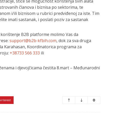
stracije, stiče se mogućnost korištenja svih alata
strovanih članova i biznisa po sektorima, te
nom i/ili biznisom u rubrici predviđenoj za iste. Tim
lite imati sastanak, i poslati poziv za sastanak
a korištenje B2B platforme molimo Vas da
rese:
support@b2b-kfbih.com
, dok za sva druga
nela Karahasan, Koordinatorica programa za
roju:
+38733 566 333
ili
enama i djevojčicama čestita 8.mart – Međunarodni
0
pinterest