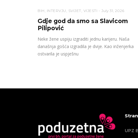
BIH
,
INTERVJU
,
SVIJET
,
VIJESTI
July 31, 2026
Gdje god da smo sa Slavicom
Pilipović
Neke žene uspiju izgraditi jednu karijeru. Naša
današnja gošća izgradila je dvije. Kao inženjerka
ostvarila je uspješnu
Stran
UPZ B