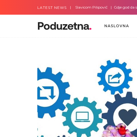
Gdje god da smo sa Slavicom Pilipović
Gdje god da smo s
LATEST NEWS
NASLOVNA
NASLOVNA