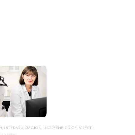
H
,
INTERVJU
,
REGION
,
USPJEŠNE PRIČE
,
VIJESTI
ly 2, 2026