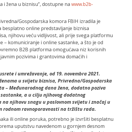
a i žena u biznisu”, dostupne na
www.b2b-
rivredna/Gospodarska komora FBIH izradila je
besplatno online predstavljanje biznisa
sa, njihovu veću vidljivost, ali prije svega platformu
– komuniciranje i online sastanke, a što je od
stovremno B2B platforma omogućava niz korisnih
o javnim pozivima i grantovima domaćih i
susrete i umrežavanje, od 19. novembra 2021.
ženama u svijetu biznisa, Privredna/Gospodarska
ta – Međunarodnog dana žena, dodatno poziva
 sastanke, a u cilju njihovog dodatnog
a na njihovu snagu u poslovnom svijetu i značaj u
m rodnom ravnoporavnosti na tržištu rada.
ka ili online poruka, potrebno je izvršiti besplatnu
iznis prema uputstvu navedenom u gornjem desnom