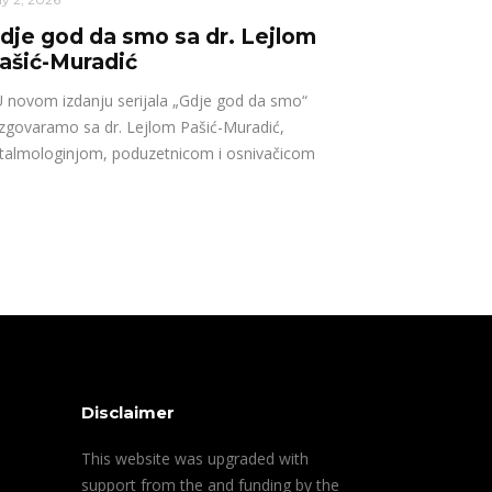
dje god da smo sa dr. Lejlom
ašić-Muradić
novom izdanju serijala „Gdje god da smo“
zgovaramo sa dr. Lejlom Pašić-Muradić,
talmologinjom, poduzetnicom i osnivačicom
Disclaimer
This website was upgraded with
support from the and funding by the