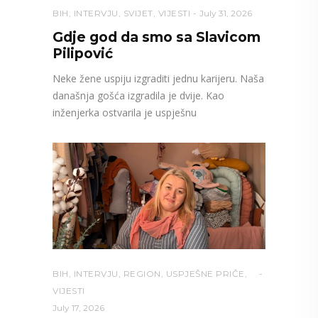
BIH
,
INTERVJU
,
SVIJET
,
VIJESTI
July 31, 2026
Gdje god da smo sa Slavicom
Pilipović
Neke žene uspiju izgraditi jednu karijeru. Naša
današnja gošća izgradila je dvije. Kao
inženjerka ostvarila je uspješnu
BIH
,
INTERVJU
,
REGION
,
USPJEŠNE PRIČE
,
VIJESTI
July 17, 2026