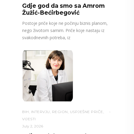
Gdje god da smo sa Amrom
Žužić-Bećirbegović
Postoje priče koje ne počinju biznis planom,
nego životom samim. Priče koje nastaju iz
svakodnevnih potreba, iz
BIH
,
INTERVJU
,
REGION
,
USPJEŠNE PRIČE
,
VIJESTI
July 2, 2026