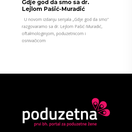
Gdje god da smo sa dr.
Lejlom Pašić-Muradić
U novom izdanju serijala „Gdje god da smo“
razgovaramo sa dr. Lejlom Pašić-Muradić,
oftalmologinjom, poduzetnicom i
osnivačicom