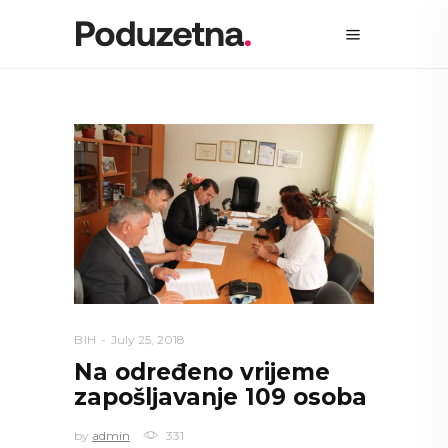
BIH
July 25, 2018
Na određeno vrijeme
zapošljavanje 109 osoba
by
admin
331